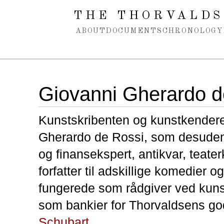
Spring navigation over
THE THORVALDS
ABOUT
DOCUMENTS
CHRONOLOGY
Giovanni Gherardo d
Kunstskribenten og kunstkender
Gherardo de Rossi, som desuden
og finansekspert, antikvar, teater
forfatter til adskillige komedier o
fungerede som rådgiver ved kun
som bankier for Thorvaldsens g
Schubart
.