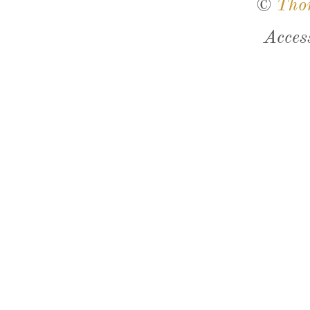
©
Tho
Acces