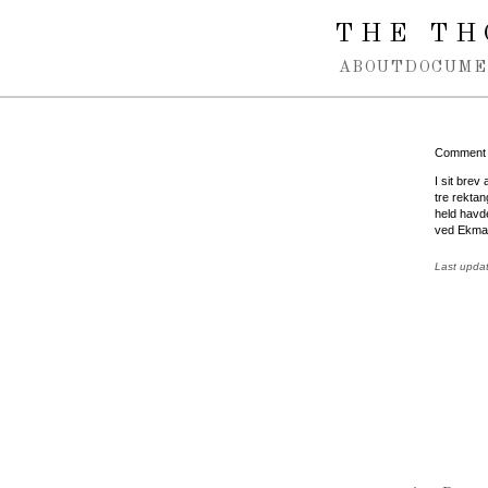
Spring navigation over
THE TH
ABOUT
DOCUME
Comment
I sit brev
tre rektan
held havde
ved Ekman
Last upda