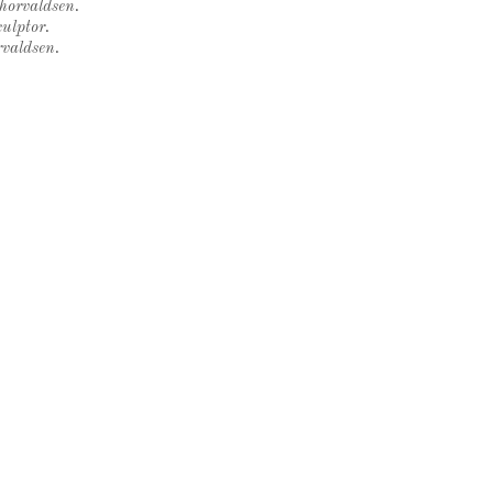
Thorvaldsen.
ulptor.
rvaldsen.