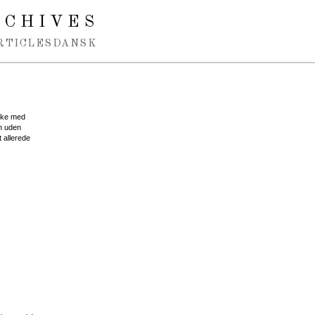
RCHIVES
RTICLES
DANSK
akke med
an uden
 allerede