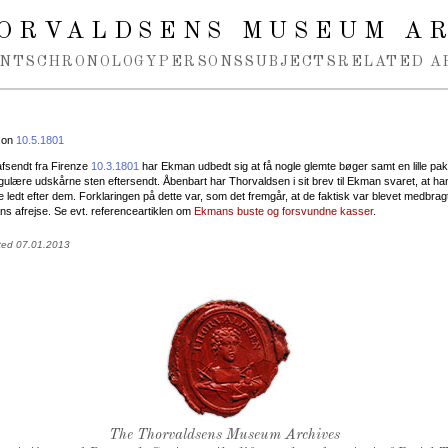
ORVALDSENS MUSEUM A
NTS
CHRONOLOGY
PERSONS
SUBJECTS
RELATED A
 on
10.5.1801
 afsendt fra Firenze
10.3.1801
har Ekman udbedt sig at få nogle glemte bøger samt en lille p
gulære udskårne sten eftersendt. Åbenbart har Thorvaldsen i sit brev til Ekman svaret, at h
 ledt efter dem. Forklaringen på dette var, som det fremgår, at de faktisk var blevet medbragt
s afrejse. Se evt. referenceartiklen om
Ekmans buste og forsvundne kasser
.
ted 07.01.2013
Thorvaldsen's seal
The Thorvaldsens Museum Archives