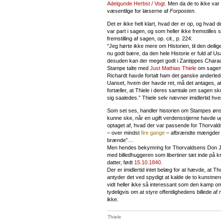
Adelgunde Herbst / Vogt
. Men da de to ikke var
væsentlige for læserne af
Forposten
.
Det er ikke helt klart, hvad der er op, og hvad 
var part i sagen, og som heller ikke fremstille
fremstilling af sagen, op. cit., p. 224:
“Jeg hørte ikke mere om Historien, til den deilig
nu godt bære, da den hele Historie er fuld af U
desuden kan der meget godt i Zantippes Charac
Stampe talte med
Just Mathias Thiele
om sagen: 
Richardt havde fortalt ham det ganske anderl
Uanset, hvem der havde ret, må det antages, at
fortæller, at Thiele i deres samtale om sagen sku
sig saaledes.” Thiele selv nævner imidlertid hve
Som set ses, handler historien om Stampes øn
kunne ske, når en ugift verdensstjerne havde ug
optaget af, hvad der var passende for Thorvald
– over mindst
fire gange
– afbrændte mængder af
brænde”…
Men hendes bekymring for Thorvaldsens Don Jua
med billedhuggeren som libertiner tæt inde på 
datter, født
15.10.1840
.
Der er imidlertid intet belæg for at hævde, at 
antyder det ved spydigt at kalde de to kunstnere
vidt heller ikke så interessant som den kamp o
tydeligvis om at styre offentlighedens billede af
ikke.
Thiele