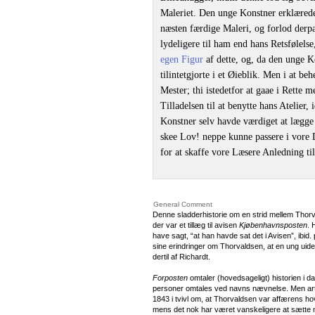
Maleriet. Den unge Konstner erklærede,
næsten færdige Maleri, og forlod derpa
lydeligere til ham end hans Retsfølelse
egen Figur
af dette, og, da den unge K
tilintetgjorte i et Øieblik. Men i at b
Mester; thi istedetfor at gaae i Rette 
Tilladelsen til at benytte hans Atelier,
Konstner selv havde værdiget at lægge 
skee Lov! neppe kunne passere i vore 
for at skaffe vore Læsere Anledning til
General Comment
Denne sladderhistorie om en strid mellem Tho
der var et tillæg til avisen
Kjøbenhavnsposten
. 
have sagt, “at han havde sat det i Avisen”, ib
sine erindringer om Thorvaldsen, at en ung uiden
dertil af Richardt.
Forposten
omtaler (hovedsageligt) historien i 
personer omtales ved navns nævnelse. Men artik
1843 i tvivl om, at Thorvaldsen var affærens h
mens det nok har været vanskeligere at sætte n