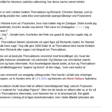
 målet for tekstens satiriske udlevering, har deres navne været mindre
der er ned i striden mellem Thorvaldsen og Richardt. Christine Stampe, som jo
s særlig positivt her, satte ikke overraskende spørgsmålstegn ved
Forpostens
e Historie kom ud i
Forposten
, hvor man kalder mig en Zantippe. Dette kunde jeg
sandheder, hvorfor skulde saa denne Titel være en Undtagelse. – – – – (og
teer.)”
Jeg ”...fortalte ham, hvorledes det Hele var gaaet til; dog han sagde mig, at
edes…”
 Thorvaldsen faktisk udviskede sin egen figur på Richardts maleri, for Stampe
lle have sagt: “Jeg ville give 1000 Daler til, at Thorvaldsen ikke havde forløbet
rken Richardt eller sagen i sin biografi om Thorvaldsen.
ske om at beskytte Thorvaldsens renommé mod forestillinger om, hvad der
ifte frøkener arbejdende i sit værksted. Og Stampe var rent faktisk stærkt
sen og hans eftermæle. Hun foranledigede blandt andet, at hun og Thorvaldsen
 billedhuggerens “papirer og breve” af den slags, “som vare bedre at
n-renommé var antagelig velbegrundet. Hun havde i al fald selv erfaringer
kroppen, se fx hendes brev af
14.6.1842
og historien om
Marie Høbyes
faderløse
Thorvaldsen skulle have haft en affære med Adelgunde Vogt, selvom
Forposten
 i maleriet for “uskyldige Figurer”. Men om de havde en affære eller ej, er for så
m Thorvaldsens eftermæle, som historien her er et eksempel på. Det gjaldt
 mesteren i retning af et bigot skønhedsmaleri, men i dette tilfælde lykkedes det