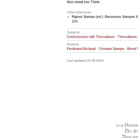
Ikke omtalt hos Thiele.
Other references
Rigmor Stampe (ed.):
Baronesse Stampes Er
224.
Subjects
Controversies with Thorvaldsen
·
Thorvaldsen 
Persons
Ferdinand Richardt
·
Christine Stampe
·
Bertel
Last updated 31.08.2019
is a Docume
The Ar
They are