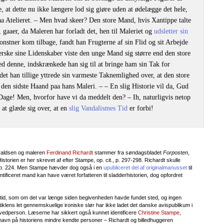
 at dette nu ikke længere lod sig giøre uden at ødelægge det hele,
a Atelieret. – Men hvad skeer? Den store Mand, hvis Xantippe talte
, gaaer, da Maleren har forladt det, hen til Maleriet og
udsletter sin
onstner kom tilbage, fandt han Frugterne af sin Flid og sit Arbejde
eherske sine Lidenskaber viste den unge Mand sig større end den store
med denne, indskrænkede han sig til at bringe ham sin Tak for
 idet han tillige yttrede sin varmeste Taknemlighed over, at den store
den sidste Haand paa hans Maleri. – – En slig Historie vil da, Gud
Dage! Men, hvorfor have vi da meddelt den? – Ih, naturligvis netop
 at glæde sig over, at en
slig Vandalismes Tid
er forbi!
rvaldsen og maleren
Ferdinand Richardt
stammer fra søndagsbladet
Forposten
,
Historien er her skrevet af efter Stampe, op. cit., p. 297-298. Richardt skulle
id. p. 224. Men Stampe hævder dog også i en
upubliceret del af originalmanusset
til
tificeret mand kan have været forfatteren til sladderhistorien, dog opfordret
datid, som om det var længe siden begivenheden havde fundet sted, og ingen
lens let gennemskuelige ironiske slør har ikke ladet det danske avispublikum i
ovedperson. Læserne har sikkert også kunnet identificere
Christine Stampe
,
avn på historiens mindre kendte personer – Richardt og billedhuggeren