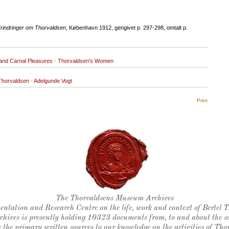
indringer om Thorvaldsen
, København 1912, gengivet p. 297-298, omtalt p.
and Carnal Pleasures
·
Thorvaldsen's Women
 Thorvaldsen
·
Adelgunde Vogt
Print
Thorvaldsen's seal
The Thorvaldsens Museum Archives
ntation and Research Centre on the life, work and context of Bertel 
chives is presently holding 10323 documents from, to and about the sc
 the primary written sources to our knowledge on the activities of Tho