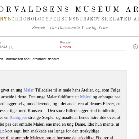
ORVALDSENS MUSEUM A
NTS
CHRONOLOGY
PERSONS
SUBJECTS
RELATED A
Search
The Documents Year by Year
e
Recipient
.1843
[
+
]
Omnes
een Thorvaldsen and Ferdinand Richardt.
givet en ung
Maler
Tilladelse til at male hans Atelier, og, som Følge
g arbeide i dette. Den unge Maler fuldførte sit
Maleri
og anbragte paa
ledhugger selv, modellerende, og i det andet een af dennes Elever, en
s beskæftiget med Konsten. – Den store Billedhugger stod imidlertid,
er en
Xantippes
strenge Scepter og maatte af hende høre ilde over, at
illet paa det omtalte Maleri ene med en ung Dame, idet hun mente, at
gt
: kort sagt, hun snakkede saa længe for den troskyldige
æge til at anmode Maleren om at borttage de uskyldige Figurer af