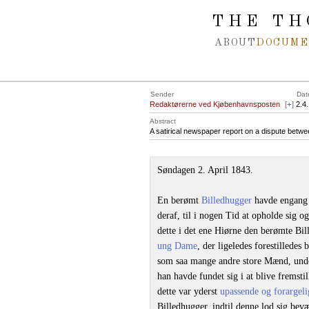
Spring navigation over
THE TH
ABOUT
DOCUME
Sender
Dat
Redaktørerne ved Kjøbenhavnsposten
[
+
]
2.4
Abstract
A satirical newspaper report on a dispute betw
Søndagen 2. April 1843.
En berømt
Billedhugger
havde engang 
deraf, til i nogen Tid at opholde sig o
dette i det ene Hiørne den berømte Bil
ung Dame
, der ligeledes forestillede
som saa mange andre store Mænd, und
han havde fundet sig i at blive fremst
dette var yderst
upassende og forargeli
Billedhugger, indtil denne lod sig bev