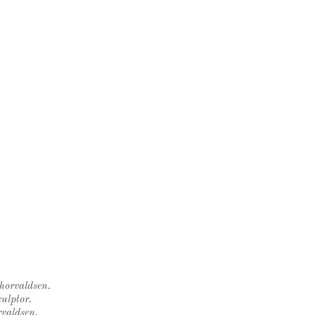
Thorvaldsen.
ulptor.
rvaldsen.