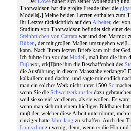
Der
Löwe
nähert sich seiner Wollendung und
Thorwaldson hat die gröβte Freude über die
giga
Modells[.] Meine beiden Letzten enthalten zum T
Ihr Letztes rücksichtlich auf den
Arbeiter
, der vo
Studium von Thorwaldson befindet sich einer de
Steinbrüchen von Carrara
war und den Marmor 
Rüben
, der mit groβen Maβen umzugehen weiβ, al
kann. Nach Ihrem letzten Briefe kam mir der Ged
Ich führte ihn vor das
Modell
, maβ ihm die ihm 
Fuβ
wor, erk[l]ärte ihm die Beschaffenheit des
St
die Ausführung in diesem Maasstabe verlangte? E
kalkulierte und dachte, und sagte mir endlich na
man ein solches Werk nicht unter 1500
Sc
machen 
wenn Sie die
Schweitzerkünstler
dazu gebrauchen,
weil sie so viel verdienen, als sie wollen. Es wäre
wenn man sich mit einem hieβigen Bildhauer hätt
muβ der, welcher diese Arbeit unternimmt, mehr
einziger hätte
Jahre lang
zu schaffen. Auch den Ti
Louis d’or
zu wenig, denn, wenn er die Hin und H