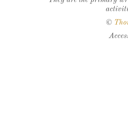
They are the primary wri
activit
©
Tho
Acces