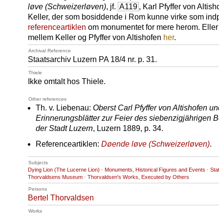
løve (Schweizerløven)
, jf.
A119
, Karl Pfyffer von Alt
Keller, der som bosiddende i Rom kunne virke som indp
referenceartiklen
om monumentet for mere herom. Eller
mellem Keller og Pfyffer von Altishofen
her
.
Archival Reference
Staatsarchiv Luzern
PA 18
/4 nr. p. 31.
Thiele
Ikke omtalt hos Thiele.
Other references
Th. v. Liebenau:
Oberst Carl Pfyffer von Altishofen 
Erinnerungsblätter zur Feier des siebenzigjährigen 
der Stadt Luzern
, Luzern 1889, p. 34.
Referenceartiklen:
Døende løve (Schweizerløven)
.
Subjects
Dying Lion (The Lucerne Lion)
·
Monuments, Historical Figures and Events
·
Sta
Thorvaldsens Museum
·
Thorvaldsen's Works, Executed by Others
Persons
Bertel Thorvaldsen
Works