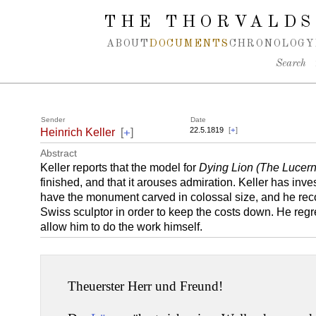
Spring navigation over
THE THORVALDS
ABOUT
DOCUMENTS
CHRONOLOGY
Search
Sender
Date
+
22.5.1819
[
+
]
Heinrich Keller
[
]
Abstract
Keller reports that the model for
Dying Lion (The Lucer
finished, and that it arouses admiration. Keller has inve
have the monument carved in colossal size, and he rec
Swiss sculptor in order to keep the costs down. He regre
allow him to do the work himself.
Theuerster Herr und Freund!