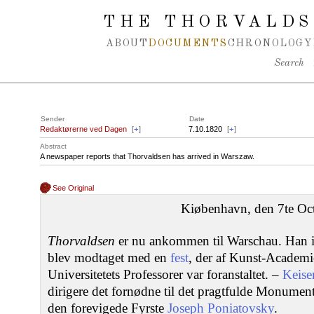
Spring navigation over
THE THORVALDS
ABOUT
DOCUMENTS
CHRONOLOGY
Search
Sender
Date
Redaktørerne ved Dagen
[
+
]
7.10.1820
[
+
]
Abstract
A newspaper reports that Thorvaldsen has arrived in Warszaw.
See Original
Kiøbenhavn, den 7te Oct
Thorvaldsen
er nu ankommen til Warschau. Han i
blev modtaget med en
fest
, der af Kunst-Academ
Universitetets Professorer var foranstaltet. –
Keise
dirigere det fornødne til det pragtfulde Monument,
den forevigede Fyrste
Joseph Poniatovsky
.