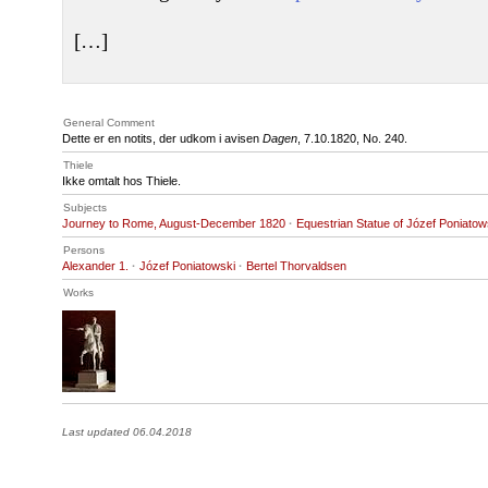
[…]
General Comment
Dette er en notits, der udkom i avisen
Dagen
, 7.10.1820, No. 240.
Thiele
Ikke omtalt hos Thiele.
Subjects
Journey to Rome, August-December 1820
·
Equestrian Statue of Józef Poniatow
Persons
Alexander 1.
·
Józef Poniatowski
·
Bertel Thorvaldsen
Works
Last updated 06.04.2018