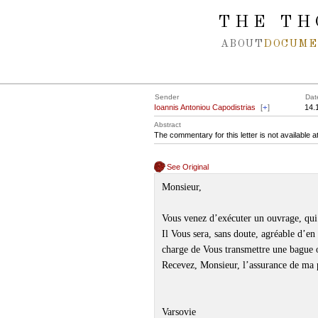
Spring navigation over
THE TH
ABOUT
DOCUME
Sender
Dat
Ioannis Antoniou Capodistrias
[
+
]
14.
Abstract
The commentary for this letter is not available 
See Original
Monsieur,
Vous venez d’exécuter un ouvrage, qui 
Il Vous sera, sans doute, agréable d’e
charge de Vous transmettre une bague o
Recevez, Monsieur, l’assurance de ma p
Varsovie