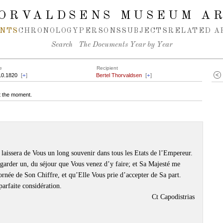
ORVALDSENS MUSEUM A
NTS
CHRONOLOGY
PERSONS
SUBJECTS
RELATED A
Search
The Documents Year by Year
e
Recipient
10.1820
[
+
]
Bertel Thorvaldsen
[
+
]
at the moment.
laissera de Vous un long souvenir dans tous les Etats de l’Empereur.
n garder un, du séjour que Vous venez d’y faire; et Sa Majesté me
rnée de Son Chiffre, et qu’Elle Vous prie d’accepter de Sa part.
arfaite considération.
Ct Capodistrias