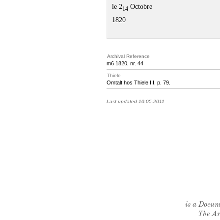
le 2
Octobre
14
1820
Archival Reference
m6 1820, nr. 44
Thiele
Omtalt hos Thiele III, p. 79.
Last updated 10.05.2011
is a Docume
The Ar