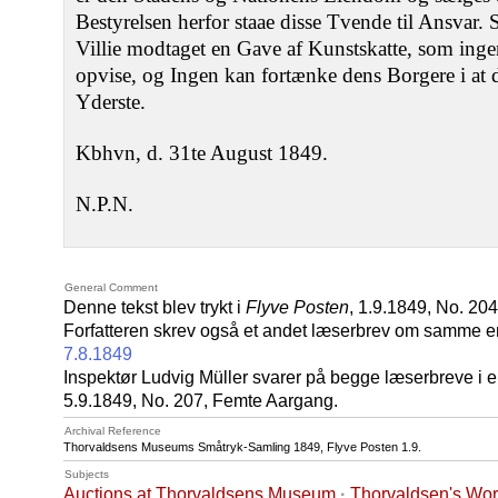
Bestyrelsen herfor staae disse Tvende til Ansvar.
Villie modtaget en Gave af Kunstskatte, som ing
opvise, og Ingen kan fortænke dens Borgere i at 
Yderste.
Kbhvn, d. 31te August 1849.
N.P.N.
General Comment
Denne tekst blev trykt i
Flyve Posten
, 1.9.1849, No. 20
Forfatteren skrev også et andet læserbrev om samme e
7.8.1849
Inspektør Ludvig Müller svarer på begge læserbreve i en
5.9.1849, No. 207, Femte Aargang.
Archival Reference
Thorvaldsens Museums Småtryk-Samling 1849, Flyve Posten 1.9.
Subjects
Auctions at Thorvaldsens Museum
·
Thorvaldsen's Wor