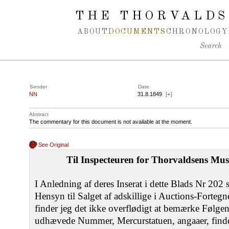
Spring navigation over
THE THORVALDS
ABOUT
DOCUMENTS
CHRONOLOGY
Search
Sender
Date
NN
31.8.1849
[
+
]
Abstract
The commentary for this document is not available at the moment.
See Original
Til Inspecteuren for Thorvaldsens Mus
I Anledning af deres Inserat i dette Blads Nr 2
Hensyn til Salget af adskillige i Auctions-Fortegn
finder jeg det ikke overflødigt at bemærke Følgen
udhævede Nummer, Mercurstatuen, angaaer, finde