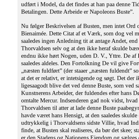
udført i Model, da det findes at han paa denne T
Betalingen. Dette Arbeide er Napoleons Buste”.
Nu følger Beskrivelsen af Busten, men intet Ord
Bienaimée. Dette Citat af et Værk, som dog vel m
saaledes ingen Anledning tit at antage Andet, end 
Thorvaldsen selv og at den ikke heraf skulde bær
endnu ikke hørt Nogen, uden D. V., Yttre. De af
saaledes aldeles. Den Fortolkning De vil give Fo
„næsten fuldført” (der staaer „næsten fuldendt” 
at det er relativt, er intetsigende og søgt. Det der 
ligesaagodt blive det ved denne Buste, som ved s
Kunstnerens Arbeider, der fuldendes efter hans D
omtalte Mercur. Indsenderen gad nok vidst, hvad
Thorvaldsen til atter at lade denne Buste paabegy
havde været hans Hensigt, at den saaledes skulde 
udtrykkelig i Thorvaldsens sidste Villie, hvad In
finde, at Busten skal realiseres, da bør det skee; s
er den Stadens og Nationens Eiendom og sælges d