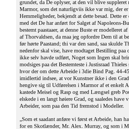
grundet, da De oplyser, at den vil blive supplere
Marmor, som det naturligviis ikke var mig, der er
Hemmeligheder, bekjendt at dette besad. Dette er
med det De har anført for Salget af Napoleons-Bu
bestemt paastaaer, at denne Buste er modelleret af
af Thorvaldsen, da maa jeg opfordre Dem til at b
før hørte Paastand; thi var den sand, saa skulde T
nedenfor skal vise, have modtaget Bestilling paa 
ikke selv havde udført, Noget som Ingen skal brin
modsiges paa det Bestemteste i Justisraad Thiele
hvor der om dette Arbeide i 3die Bind Pag. 44-45
imidlertid indsee, at vor Kunstner ikke i den Gr
hengive sig til Udførelsen i Marmor af et enkelt A
kastede Meisel og Rasp og med Længsel greb Po
elskede i en langt høiere Grad, og saaledes have 
Arbeider, som paa den Tid fremstod i Modeller.
„Som et saadant anføre vi først et Arbeide, han h
for en Skotlænder, Mr. Alex. Murray, og som i 