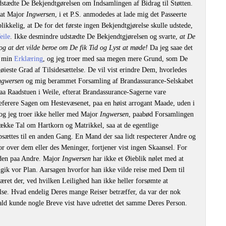
tædte De Bekjendtgørelsen om Indsamlingen af Bidrag til Støtten.
 at Major
Ingwersen
, i et P.S. anmodedes at lade mig det Passeerte
ikkelig, at De for det første ingen Bekjendtgjørelse skulle udstede,
eile
. Ikke desmindre udstædte De Bekjendtgjørelsen og svarte,
at De
og at det vilde beroe om De fik Tid og Lyst at møde!
Da jeg saae det
e min
Erklæring
, og jeg troer med saa megen mere Grund, som De
høieste Grad af Tilsidesættelse. De vil vist erindre Dem, hvorledes
ngwersen
og mig berammet Forsamling af Brandassurance-Selskabet
aa Raadstuen i Weile, efterat Brandassurance-Sagerne vare
referere Sagen om Hestevæsenet, paa en høist arrogant Maade, uden i
 og jeg troer ikke heller med Major
Ingwersen
, paabød Forsamlingen
kke Tal om Hartkorn og Matrikkel, saa at de egentlige
sættes til en anden Gang. En Mand der saa lidt respecterer Andre og
or over dem eller des Meninger, fortjener vist ingen Skaansel. For
lden paa Andre. Major
Ingwersen
har ikke et Øieblik nølet med at
ik vor Plan. Aarsagen hvorfor han ikke vilde reise med Dem til
æret der, ved hvilken Leilighed han ikke heller forsømte at
se. Hvad endelig Deres mange Reiser betræffer, da var der nok
Fald kunde nogle Breve vist have udrettet det samme Deres Person.
.