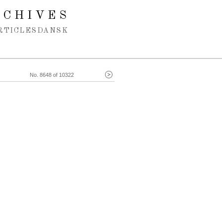
RCHIVES
RTICLES
DANSK
No. 8648 of 10322