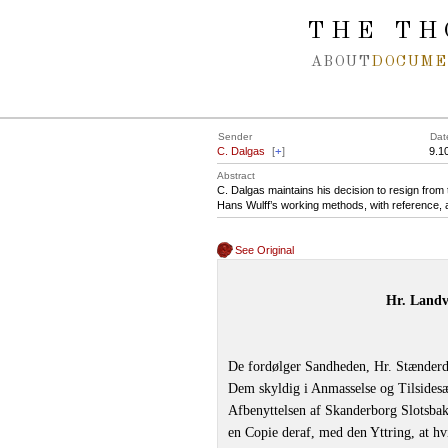
Spring navigation over
THE TH
ABOUT
DOCUME
Sender
Dat
C. Dalgas
[
+
]
9.1
Abstract
C. Dalgas maintains his decision to resign from
Hans Wulff’s working methods, with reference, 
See Original
Hr. Landv
De fordølger Sandheden, Hr. Stænderd
Dem skyldig i Anmasselse og Tilsides
Afbenyttelsen af Skanderborg Slotsbak
en Copie deraf, med den Yttring, at hv