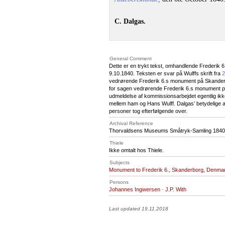
C. Dalgas.
General Comment
Dette er en trykt tekst, omhandlende Frederik 
9.10.1840. Teksten er svar på Wulffs skrift fra
2
vedrørende Frederik 6.s monument på Skanderbor
for sagen vedrørende Frederik 6.s monument på 
udmeldelse af kommissionsarbejdet egentlig ikke
mellem ham og Hans Wulff. Dalgas’ betydelige ar
personer tog efterfølgende over.
Archival Reference
Thorvaldsens Museums Småtryk-Samling 1840, A
Thiele
Ikke omtalt hos Thiele.
Subjects
Monument to Frederik 6., Skanderborg, Denma
Persons
Johannes Ingwersen
·
J.P. With
Last updated 19.11.2018