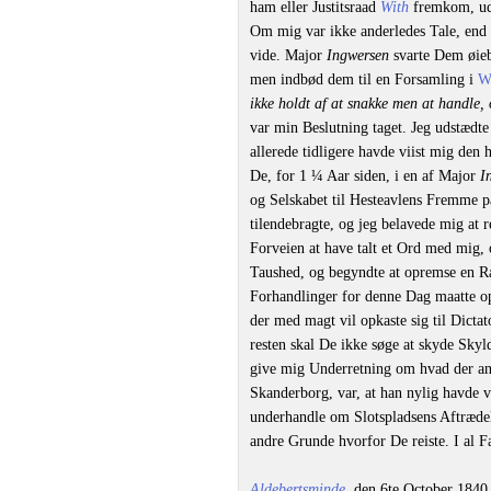
ham eller Justitsraad
With
fremkom, uds
Om mig var ikke anderledes Tale, end
vide. Major
Ingwersen
svarte Dem øiebl
men indbød dem til en Forsamling i
W
ikke holdt af at snakke men at handle, 
var min Beslutning taget. Jeg udstædt
allerede tidligere havde viist mig den 
De, for 1 ¼ Aar siden, i en af Major
I
og Selskabet til Hesteavlens Fremme p
tilendebragte, og jeg belavede mig at 
Forveien at have talt et Ord med mig,
Taushed, og begyndte at opremse en Ræ
Forhandlinger for denne Dag maatte op
der med magt vil opkaste sig til Dictat
resten skal De ikke søge at skyde Sky
give mig Underretning om hvad der ang
Skanderborg, var, at han nylig havde v
underhandle om Slotspladsens Aftrædel
andre Grunde hvorfor De reiste. I al 
Aldebertsminde,
den 6te October 1840