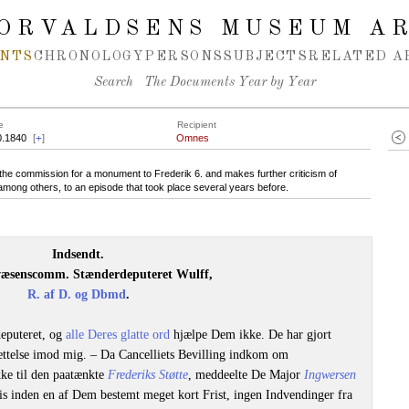
ORVALDSENS MUSEUM A
NTS
CHRONOLOGY
PERSONS
SUBJECTS
RELATED A
Search
The Documents Year by Year
e
Recipient
0.1840
[
+
]
Omnes
 the commission for a monument to Frederik 6. and makes further criticism of
among others, to an episode that took place several years before.
Indsendt.
æsenscomm. Stænderdeputeret Wulff,
R. af D. og Dbmd
.
eputeret, og
alle Deres glatte ord
hjælpe Dem ikke. De har gjort
ættelse imod mig. – Da Cancelliets Bevilling indkom om
ke til den paatænkte
Frederiks Støtte
, meddeelte De Major
Ingwersen
is inden en af Dem bestemt meget kort Frist, ingen Indvendinger fra