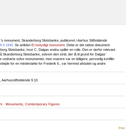
6.’s monument, Skanderborg Slotsbanke, publiceret i
Aarhus Stiftstidende
8.9.1840
. Se artiklen
Et tvetydigt monument
. Dette er det sidste dokument
g Slotsbanke, hvor C. Dalgas endnu spiller en rolle. Den er derfor relevant
Skanderborg Slotsbanke, selvom den strid, der lå til grund for Dalgas’
 vedrørte selve monumentet, men snarere var en tidligere, personlig konflikt
bejde for en mindestøtte for Frederik 6., var hermed afsluttet og andre
arhusstiftstidende 9.10.
rk
·
Monuments, Comtemporary Figures
Print