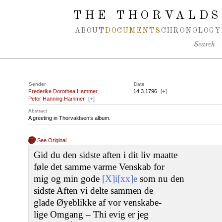
Spring navigation over
THE THORVALDS
ABOUT
DOCUMENTS
CHRONOLOGY
Search
Sender
Date
Frederike Dorothea Hammer
14.3.1796
[
+
]
Peter Hanning Hammer
[
+
]
Abstract
A greeting in Thorvaldsen’s album.
See Original
Gid du den sidste aften i dit liv maatte
føle det samme varme Venskab for
mig og min gode
[X]i[xx]e
som nu den
sidste Aften vi delte sammen de
glade Øyeblikke af vor venskabe-
lige Omgang – Thi evig er jeg