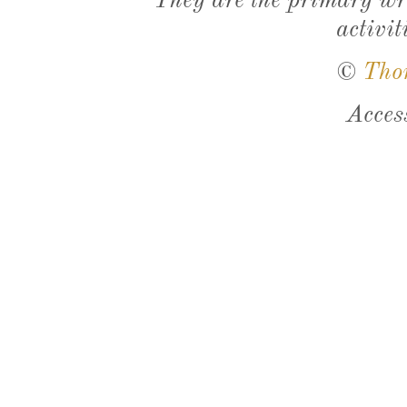
They are the primary wri
activit
©
Tho
Acces