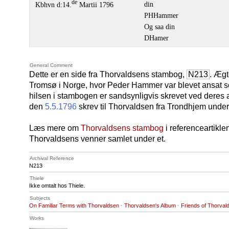
de
din
Kbhvn d:14.
Martii 1796
PHHammer
Og saa din
DHamer
General Comment
Dette er en side fra Thorvaldsens stambog,
N213
. Ægt
Tromsø i Norge, hvor Peder Hammer var blevet ansat s
hilsen i stambogen er sandsynligvis skrevet ved deres 
den
5.5.1796
skrev til Thorvaldsen fra Trondhjem under
Læs mere om
Thorvaldsens stambog
i referenceartikle
Thorvaldsens venner samlet under et.
Archival Reference
N213
Thiele
Ikke omtalt hos Thiele.
Subjects
On Familiar Terms with Thorvaldsen
·
Thorvaldsen's Album
·
Friends of Thorval
Works