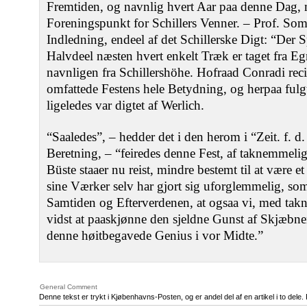
Fremtiden, og navnlig hvert Aar paa denne Dag, ma
Foreningspunkt for Schillers Venner. – Prof. Som
Indledning, endeel af det Schillerske Digt: “Der S
Halvdeel næsten hvert enkelt Træk er taget fra E
navnligen fra Schillershöhe. Hofraad Conradi reci
omfattede Festens hele Betydning, og herpaa fulg
ligeledes var digtet af Werlich.
“Saaledes”, – hedder det i den herom i “Zeit. f. d
Beretning, – “feiredes denne Fest, af taknemmel
Büste staaer nu reist, mindre bestemt til at være
sine Værker selv har gjort sig uforglemmelig, som 
Samtiden og Efterverdenen, at ogsaa vi, med tak
vidst at paaskjønne den sjeldne Gunst af Skjæbne
denne høitbegavede Genius i vor Midte.”
General Comment
Denne tekst er trykt i Kjøbenhavns-Posten, og er andel del af en artikel i to dele