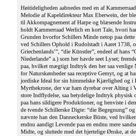
Høitideligheden aabnedes med en af Kammerraad W
Melodie af Kapeldirekteur Max Eberwein, der bl
til Akkompagnement af Harpe og blæsende Instru
holdt Kammerraad Werlich en kort Tale, hvori h
Grunden hvorfor Schillers Minde netop paa dette
ved Schillers Ophold i Rudolstadt i Aaret 1738, o
Griechenlands’”, “die Künstler”, endeel af hans “
Niederlande” a.) som her havde seet Lyset; fre
paa, hvilket mægtigt Indtryk den her saa venlige 
for Naturskønheder saa receptive Gemyt, og at ha
jordiske Ideal for sin himmelske Kjærlighed og i
Myrthekrone, der var ham dyrebar over Alting i 
store Indflydelse, saa betydelige Indtryk physis
paa hans sildigere Produktioner, og henviste i de
de tvende Schillerske Digte: “die Begegnung” og
nævnte han den Danneckerske Büste, ved hvilken
endnu aandigt Levende paa en endnu mere sandsel
Midte, og sluttede med det hjertelige Ønske, at d