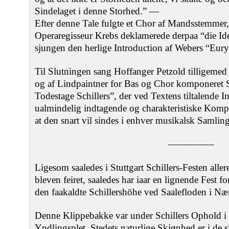
Sindelaget i denne Storhed.” —
Efter denne Tale fulgte et Chor af Mandsstemmer
Operaregisseur Krebs deklamerede derpaa “die Ide
sjungen den herlige Introduction af Webers “Eur
Til Slutningen sang Hoffanger Petzold tilligemed C
og af Lindpaintner for Bas og Chor komponeret 
Todestage Schillers”, der ved Textens tiltalende 
ualmindelig indtagende og charakteristiske Kompos
at den snart vil sindes i enhver musikalsk Samling
–––––––––
Ligesom saaledes i Stuttgart Schillers-Festen alle
bleven feiret, saaledes har iaar en lignende Fest 
den faakaldte Schillershöhe ved Saalefloden i Næ
Denne Klippebakke var under Schillers Ophold i
Yndlingsplet. Stedets naturlige Skjønhed er i de si