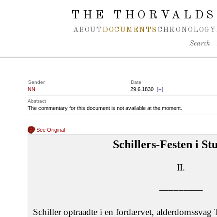
Spring navigation over
THE THORVALDS
ABOUT
DOCUMENTS
CHRONOLOGY
Search
Sender
Date
NN
29.6.1830
[
+
]
Abstract
The commentary for this document is not available at the moment.
See Original
Schillers-Festen i St
II.
–––––––––
Schiller optraadte i en fordærvet, alderdomssva