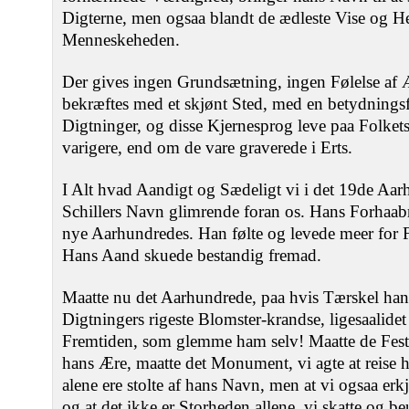
Digterne, men ogsaa blandt de ædleste Vise og Her
Menneskeheden.
Der gives ingen Grundsætning, ingen Følelse af 
bekræftes med et skjønt Sted, med en betydningsfu
Digtninger, og disse Kjernesprog leve paa Folkets
varigere, end om de vare graverede i Erts.
I Alt hvad Aandigt og Sædeligt vi i det 19de Aarh
Schillers Navn glimrende foran os. Hans Forhaabn
nye Aarhundredes. Han følte og levede meer for 
Hans Aand skuede bestandig fremad.
Maatte nu det Aarhundrede, paa hvis Tærskel ha
Digtningers rigeste Blomster-krandse, ligesaalide
Fremtiden, som glemme ham selv! Maatte de Feste,
hans Ære, maatte det Monument, vi agte at reise h
alene ere stolte af hans Navn, men at vi ogsaa er
og at det ikke er Storheden allene, vi skatte og 