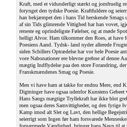
Kraft, med et vidunderligt stærkt og jomfruelig re
forynget den tydske Poesie. Kraftfuldere og seier
han bekjæmpet den i hans Tid herskende Smags 
af sin Tids glimrende Vittighed har han vovet, igj
reneste eg oprindeligste Følelser, og at møde Spo
helligt Alvor. Ham tilkommer den Roes, at have for
Poesiens Aand. Tydsk- land nyder allerede Frugt
siden Schillers Optrædelse har vor hele Poesie a
vore Nabonationer ere blevne grebne af denne Aa
mægtig Indflydelse paa den store Forandring, der 
Franskmændenes Smag og Poesie.
Men vi have ham at takke for endnu Mere, end K
Digtninger have ogsaa udenfor Kunstens Gebeet v
Hans Sangs mægtige Tryllekraft har ikke blot gr
men ogsaa deres Samvittigheder, og den fyrige Iv
Kamp imod alt Slet og Lavt, den hellige Begejstr
seierrigt som Ingen før ham forsvarede Menneske
fornærmede Værdighed, bringer hans Navn til at st