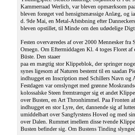
Kammerraad Werlich, var bleven opmærksom pa
bleven forøget ved hensigtsmæssige Anlæg, og iaa
d. 9de Mai, en Metal-Afstsbning efter Danneckers
bleven opstillet, til Minde om den udødelige Digt
Festen overværedes af over 2000 Mennesker fra 
Omegn. Om Eftermiddagen Kl. 4 toges Floret af
Büste. Den staaer
paa en mægtig stor Klippeblok, der springer nog
synes ligesom af Naturen bestemt til en saadan Pie
indhugget en Inscription med Schillers Navn og A
Festdagen var omslynget med grønne Moskrands
kolossalske Steen fremtrænger sig et andet Klipp
over Busten, en Art Thronhimmel. Paa Fronten af
indhugget en stor Lyre, der, dannende sig af lutter
umiddelbart over Sangfyrstens Hoved og med sin
over Dalen. Rummet imellem disse tvende Klipper 
Busten befinder sig. Om Bustens Tinding slynged