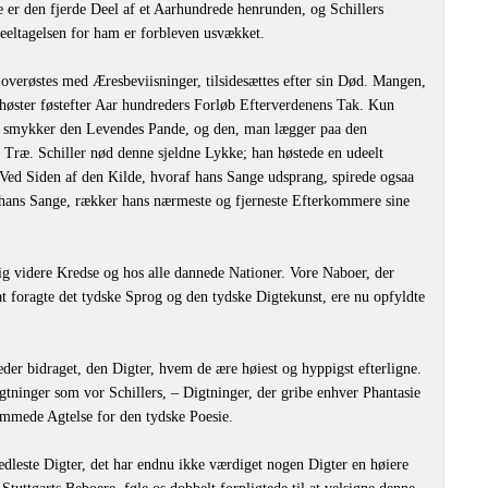
 er den fjerde Deel af et Aarhundrede henrunden, og Schillers
eeltagelsen for ham er forbleven usvækket.
overøstes med Æresbeviisninger, tilsidesættes efter sin Død. Mangen,
 høster føstefter Aar hundreders Forløb Efterverdenens Tak. Kun
er smykker den Levendes Pande, og den, man lægger paa den
Træ. Schiller nød denne sjeldne Lykke; han høstede en udeelt
ed Siden af den Kilde, hvoraf hans Sange udsprang, spirede ogsaa
 hans Sange, rækker hans nærmeste og fjerneste Efterkommere sine
ig videre Kredse og hos alle dannede Nationer. Vore Naboer, der
at foragte det tydske Sprog og den tydske Digtekunst, ere nu opfyldte
æder bidraget, den Digter, hvem de ære høiest og hyppigst efterligne.
gtninger som vor Schillers, – Digtninger, der gribe enhver Phantasie
remmede Agtelse for den tydske Poesie.
dleste Digter, det har endnu ikke værdiget nogen Digter en høiere