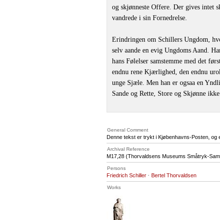
og skjønneste Offere. Der gives intet 
vandrede i sin Fornedrelse.
Erindringen om Schillers Ungdom, hvort
selv aande en evig Ungdoms Aand. Han 
hans Følelser samstemme med det før
endnu rene Kjærlighed, den endnu uro
unge Sjæle. Men han er ogsaa en Yndli
Sande og Rette, Store og Skjønne ikke 
General Comment
Denne tekst er trykt i Kjøbenhavns-Posten, og er
Archival Reference
M17
,28 (Thorvaldsens Museums Småtryk-Saml
Persons
Friedrich Schiller
·
Bertel Thorvaldsen
Works