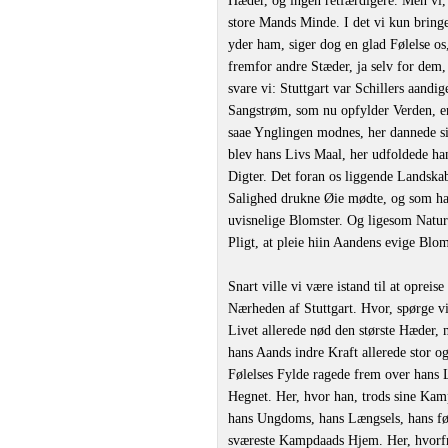
Hæder, og ingen retfærdigere. Men vi, S
store Mands Minde. I det vi kun bring
yder ham, siger dog en glad Følelse os
fremfor andre Stæder, ja selv for dem
svare vi: Stuttgart var Schillers aandi
Sangstrøm, som nu opfylder Verden, er
saae Ynglingen modnes, her dannede si
blev hans Livs Maal, her udfoldede han
Digter. Det foran os liggende Landskab 
Salighed drukne Øie mødte, og som han
uvisnelige Blomster. Og ligesom Natur
Pligt, at pleie hiin Aandens evige Blom
Snart ville vi være istand til at oprei
Nærheden af Stuttgart. Hvor, spørge vi
Livet allerede nød den største Hæder,
hans Aands indre Kraft allerede stor 
Følelses Fylde ragede frem over hans 
Hegnet. Her, hvor han, trods sine Kamp
hans Ungdoms, hans Længsels, hans førs
sværeste Kampdaads Hjem. Her, hvorfr