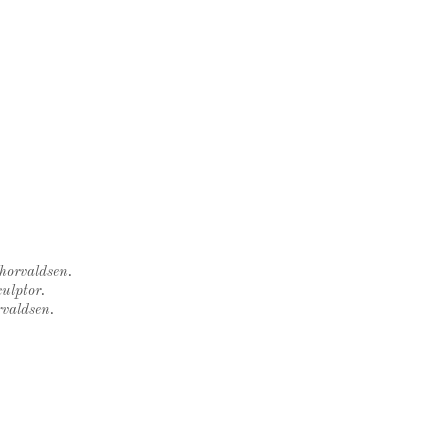
Thorvaldsen.
ulptor.
rvaldsen.