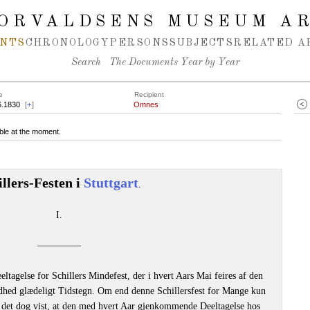
ORVALDSENS MUSEUM A
NTS
CHRONOLOGY
PERSONS
SUBJECTS
RELATED A
Search
The Documents Year by Year
e
Recipient
6.1830
[
+
]
Omnes
ble at the moment.
illers-Festen i
Stuttgart
.
I.
–––––––––
agelse for Schillers Mindefest, der i hvert Aars Mai feires af den
andhed glædeligt Tidstegn. Om end denne Schillersfest for Mange kun
r det dog vist, at den med hvert Aar gjenkommende Deeltagelse hos