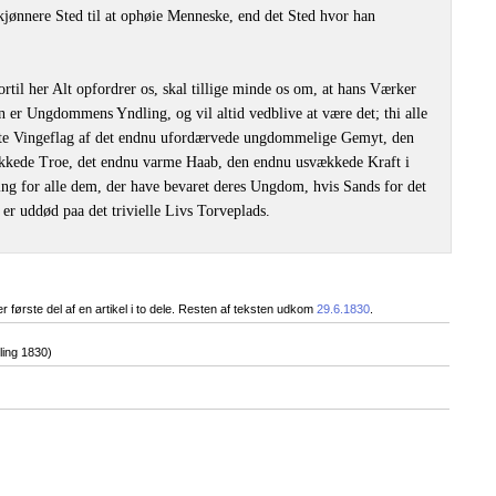
skjønnere Sted til at ophøie Menneske, end det Sted hvor han
il her Alt opfordrer os, skal tillige minde os om, at hans Værker
er Ungdommens Yndling, og vil altid vedblive at være det; thi alle
ste Vingeflag af det endnu ufordærvede ungdommelige Gemyt, den
kkede Troe, det endnu varme Haab, den endnu usvækkede Kraft i
ng for alle dem, der have bevaret deres Ungdom, hvis Sands for det
er uddød paa det trivielle Livs Torveplads.
 første del af en artikel i to dele. Resten af teksten udkom
29.6.1830
.
ing 1830)