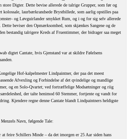
n store Digter. Dette bevise allerede de talrige Grupper, som før og
et kolossale, laurbærkrandsede Brystbillede, som aarlig opstilles paa
lomster- og Løvguirlander smykket Rum, og i og for sig selv allerede
er. Dette beviser den Opmærksomhed, som skjænkes Sangene og de
en bestandig talrigere Kreds af Fruentimmer, der bidrager saa meget
b digtet Cantate, hvis Gjenstand var at skildre Følelsens
aanden.
Kongelige Hof-kalpelmester Lindpaintner, der paa det meest
assende Afvexling og Forbindelse af det qvindelige og mandlige
mer, og en Solo-Qvartet; ved fortræffelige Modsætninger og riig
isærdeleshed, der talte henimod 60 Stemmer, fortjente og vandt for
ring. Kjendere regne denne Cantate blandt Lindpaintners heldigste
. Menzels Navn, følgende Tale:
r at feire Schillers Minde – da det imorgen er 25 Aar siden hans