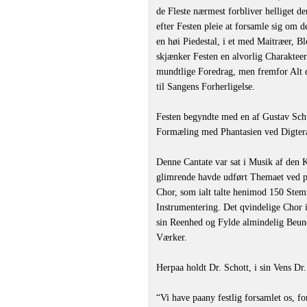
de Fleste nærmest forbliver helliget de
efter Festen pleie at forsamle sig om d
en høi Piedestal, i et med Maitræer, B
skjænker Festen en alvorlig Charakte
mundtlige Foredrag, men fremfor Alt d
til Sangens Forherligelse.
Festen begyndte med en af Gustav Schwa
Formæling med Phantasien ved Digter
Denne Cantate var sat i Musik af den 
glimrende havde udført Themaet ved p
Chor, som ialt talte henimod 150 Stem
Instrumentering. Det qvindelige Chor 
sin Reenhed og Fylde almindelig Beund
Værker.
Herpaa holdt Dr. Schott, i sin Vens Dr
“Vi have paany festlig forsamlet os, fo