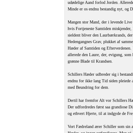
udødelige Aand forlod Jorden. Allerede
Minde er os endnu bestandig nyt, og D
Mangen stor Mand, der i levende Live 
hvis Fortjeneste Samtiden miskjender,
sieldent bliver den Laurbærkrands, d
Hedengangnes Grav, plukket af samme 
Hæder af Samtiden og Efterverdenen. V
allerede den Laure, der, evigung, som
grønne Blade til Krandsen.
Schillers Hæder udbreder sig i bestand
endnu for ikke lang Tid siden pleiede 
med Beundring for dem.
Dertil har fremfor Alt vor Schillers H
Der udfordredes først saa grandiose Di
og ethvert Hjerte, til at indgyde de F
Vort Fædreland ærer Schiller som sin æ