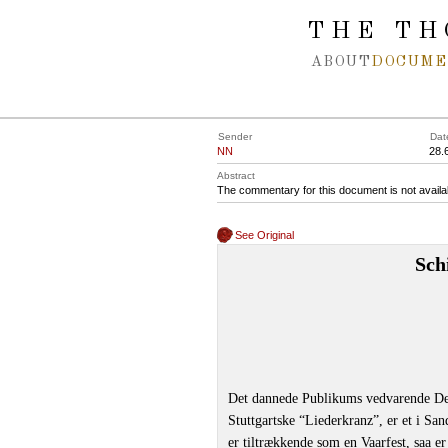
Spring navigation over
THE TH
ABOUT
DOCUME
Sender
Dat
NN
28.
Abstract
The commentary for this document is not availa
See Original
Sch
Det dannede Publikums vedvarende Deelt
Stuttgartske “Liederkranz”, er et i S
er tiltrækkende som en Vaarfest, saa e