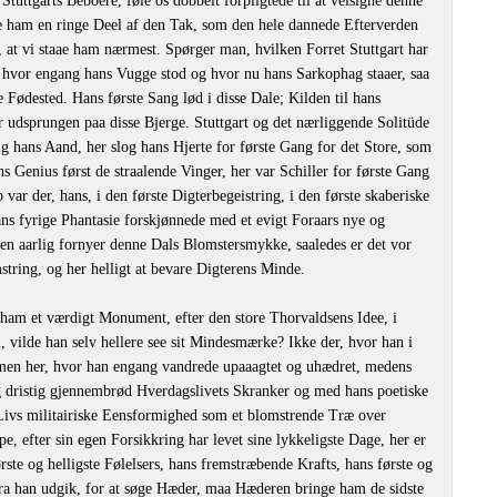
tuttgarts Beboere, føle os dobbelt forpligtede til at velsigne denne
e ham en ringe Deel af den Tak, som den hele dannede Efterverden
, at vi staae ham nærmest. Spørger man, hvilken Forret Stuttgart har
, hvor engang hans Vugge stod og hvor nu hans Sarkophag staaer, saa
ge Fødested. Hans første Sang lød i disse Dale; Kilden til hans
 udsprungen paa disse Bjerge. Stuttgart og det nærliggende Solitüde
g hans Aand, her slog hans Hjerte for første Gang for det Store, som
s Genius først de straalende Vinger, her var Schiller for første Gang
var der, hans, i den første Digterbegeistring, i den første skaberiske
s fyrige Phantasie forskjønnede med et evigt Foraars nye og
en aarlig fornyer denne Dals Blomstersmykke, saaledes er det vor
string, og her helligt at bevare Digterens Minde.
se ham et værdigt Monument, efter den store Thorvaldsens Idee, i
, vilde han selv hellere see sit Mindesmærke? Ikke der, hvor han i
 men her, hvor han engang vandrede upaaagtet og uhædret, medens
og dristig gjennembrød Hverdagslivets Skranker og med hans poetiske
Livs militairiske Eensformighed som et blomstrende Træ over
e, efter sin egen Forsikkring har levet sine lykkeligste Dage, her er
te og helligste Følelsers, hans fremstræbende Krafts, hans første og
a han udgik, for at søge Hæder, maa Hæderen bringe ham de sidste