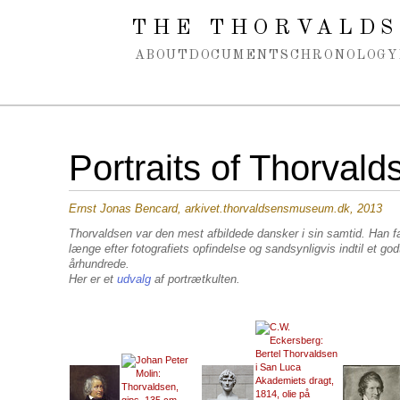
Spring navigation over
THE THORVALDS
ABOUT
DOCUMENTS
CHRONOLOGY
Portraits of Thorvald
Ernst Jonas Bencard, arkivet.thorvaldsensmuseum.dk, 2013
Thorvaldsen var den mest afbildede dansker i sin samtid. Han f
længe efter fotografiets opfindelse og sandsynligvis indtil et god
århundrede.
Her er et
udvalg
af portrætkulten.