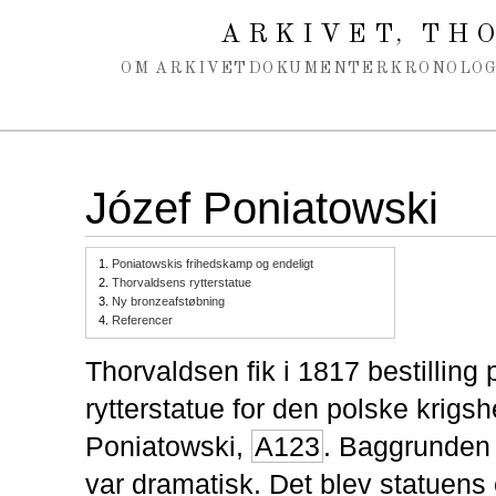
Spring navigation over
ARKIVET
THO
,
OM ARKIVET
DOKUMENTER
KRONOLOG
Józef Poniatowski
1.
Poniatowskis frihedskamp og endeligt
2.
Thorvaldsens rytterstatue
3.
Ny bronzeafstøbning
4.
Referencer
Thorvaldsen fik i 1817 bestilling 
rytterstatue for den polske krigsh
Poniatowski,
A123
. Baggrunden f
var dramatisk. Det blev statuens 