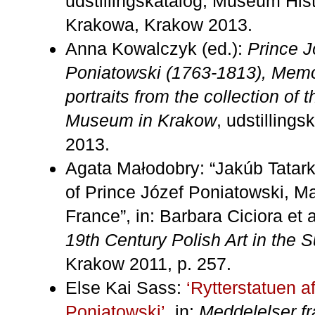
udstillingskatalog, Museum His
Krakowa, Krakow 2013.
Anna Kowalczyk (ed.):
Prince J
Poniatowski (1763-1813), Memo
portraits from the collection of 
Museum in Krakow
, udstilling
2013.
Agata Małodobry: “Jakúb Tatarki
of Prince Józef Poniatowski, Ma
France”, in: Barbara Ciciora et a
19th Century Polish Art in the 
Krakow 2011, p. 257.
Else Kai Sass:
‘Rytterstatuen a
Poniatowski’
, in:
Meddelelser f