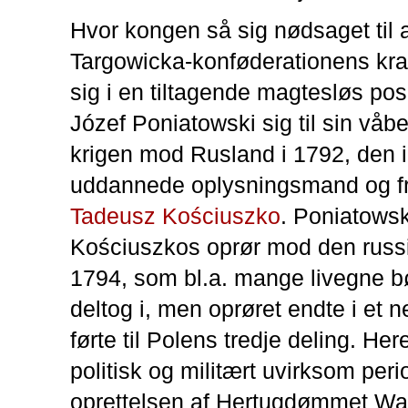
Hvor kongen så sig nødsaget til 
Targowicka-konføderationens kra
sig i en tiltagende magtesløs posi
Józef Poniatowski sig til sin våbe
krigen mod Rusland i 1792, den i
uddannede oplysningsmand og 
Tadeusz Kościuszko
. Poniatowsk
Kościuszkos oprør mod den russ
1794, som bl.a. mange livegne 
deltog i, men oprøret endte i et 
førte til Polens tredje deling. Here
politisk og militært uvirksom per
oprettelsen af Hertugdømmet Wa