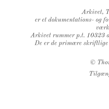
Arkivet,
er et dokumentations- og f
værk,
Arkivet rummer p.t. 10323 d
De er de primære skriftlige
©
Tho
Tilgæn