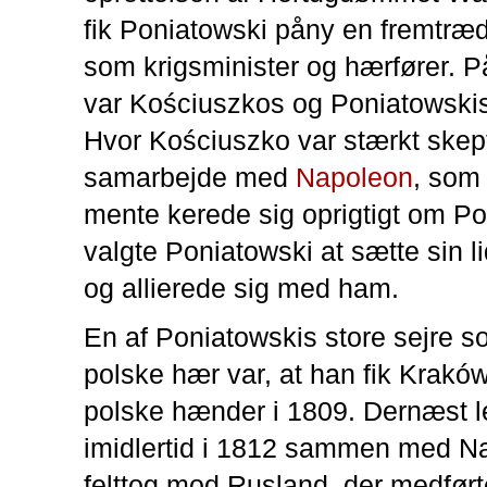
fik Poniatowski påny en fremtræ
som krigsminister og hærfører. P
var Kościuszkos og Poniatowskis 
Hvor Kościuszko var stærkt skept
samarbejde med
Napoleon
, som
mente kerede sig oprigtigt om P
valgte Poniatowski at sætte sin li
og allierede sig med ham.
En af Poniatowskis store sejre s
polske hær var, at han fik Kraków
polske hænder i 1809. Dernæst l
imidlertid i 1812 sammen med N
felttog mod Rusland, der medført