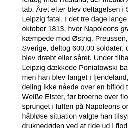
tab. Året efter blev deltagelsen i
Leipzig fatal. I det tre dage lange
oktober 1813, hvor Napoleons
gr
kæmpede mod Østrig, Preussen,
Sverige, deltog 600.00 soldater, 
blev dræbt eller såret. Under tilb
Leipzig dækkede Poniatowski ba
men han blev fanget i fjendeland
deling ikke nåede over en biflod t
Weiße Elster, før broerne over fl
sprunget i luften på Napoleons o
håbløse situation valgte han til
druknedøden ved at ride ud i flo