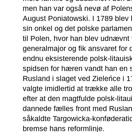
men han var også nevø af Polens
August Poniatowski. I 1789 blev 
sin onkel og det polske parlament
til Polen, hvor han blev udnævnt t
generalmajor og fik ansvaret for
endnu eksisterende polsk-litauisk
spidsen for hæren vandt han en s
Rusland i slaget ved Zieleńce i 
valgte imidlertid at trække alle tr
efter at den magtfulde polsk-litau
dannede fælles front med Ruslan
såkaldte Targowicka-konføderatio
bremse hans reformlinje.