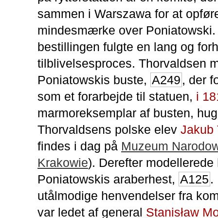
sammen i Warszawa for at opføre
mindesmærke over Poniatowski. 
bestillingen fulgte en lang og forh
tilblivelsesproces. Thorvaldsen 
Poniatowskis buste,
A249
, der f
som et forarbejde til statuen,
i 1
marmoreksemplar af busten, hug
Thorvaldsens polske elev
Jakub 
findes i dag på
Muzeum Narodo
Krakowie
). Derefter modellerede
Poniatowskis araberhest,
A125
.
utålmodige henvendelser fra komi
var ledet af general
Stanisław M