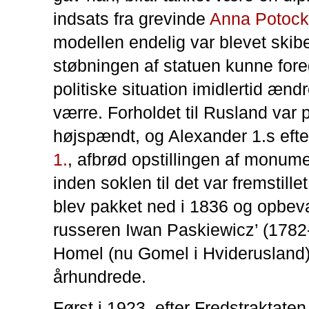
indsats fra grevinde
Anna Potoc
modellen endelig var blevet skibet
støbningen af statuen kunne for
politiske situation imidlertid ændre
værre. Forholdet til Rusland var 
højspændt, og Alexander 1.s efter
1.
, afbrød opstillingen af monum
inden soklen til det var fremstille
blev pakket ned i 1836 og opbev
russeren Iwan Paskiewicz’ (1782
Homel (nu Gomel i Hviderusland)
århundrede.
Først i 1923, efter Fredstraktaten