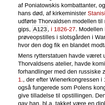
af Poniatowskis kombattanter, og 
hans død, af kirkeminister
Stani
udførte Thorvaldsen modellen til r
gips,
A123
,
i 1826-27
. Modellen
prøveopstilles i slotsgården i Wa
hvor den dog fik en blandet modt
Mens rytterstatuen havde været u
Thorvaldsens atelier, havde komi
forhandlinger med den russiske 
1.
, der efter Wienerkongressen i
også fungerede som Polens kong
give tilladelse til opstillingen. De
gav han, bl.a. takket være en di