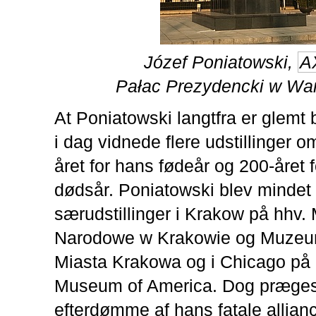
Józef Poniatowski,
A
Pałac Prezydencki w Wa
At Poniatowski langtfra er glemt 
i dag vidnede flere udstillinger o
året for hans fødeår og 200-året 
dødsår. Poniatowski blev minde
særudstillinger i Krakow på hhv
Narodowe w Krakowie og Muzeu
Miasta Krakowa og i Chicago på 
Museum of America. Dog præges
efterdømme af hans fatale allia