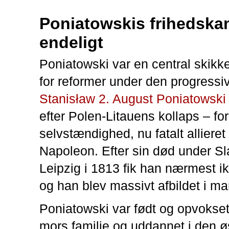
Poniatowskis frihedsk
endeligt
Poniatowski var en central skikk
for reformer under den progress
Stanisław 2. August Poniatowski
efter Polen-Litauens kollaps – fo
selvstændighed, nu fatalt alliere
Napoleon. Efter sin død under Sl
Leipzig i 1813 fik han nærmest ik
og han blev massivt afbildet i m
Poniatowski var født og opvokset
mors familie og uddannet i den ø