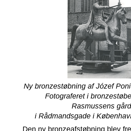
Ny bronzestøbning af Józef Pon
Fotograferet i bronzestøbe
Rasmussens går
i Rådmandsgade i København
Den ny bronzeafstøbning blev frem