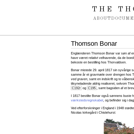
Spring navigation over
THE TH
ABOUT
DOCUME
Thomson Bonar
Englænderen Thomson Bonar var søn af en 
have været relativt velhavende, da de boe
bekoste en bestilling hos Thorvaldsen.
Bonar mistede 29. april 1817 sin syvårige 
samme år et gravmæle over drengen hos Th
ved graven
, samt en indskrift og to våbens
tilsyneladende aldrig realiseret, selvom Tho
C192r
og
C195
, samt bagsiden af et bre
I 1817 bestilte Bonar også sønnens buste ho
værkstedsregnskabet
, og befinder sig i 
Ved efterforskninger i England i 1948 stødte
Nicolas kirkegård i Chislehurst: