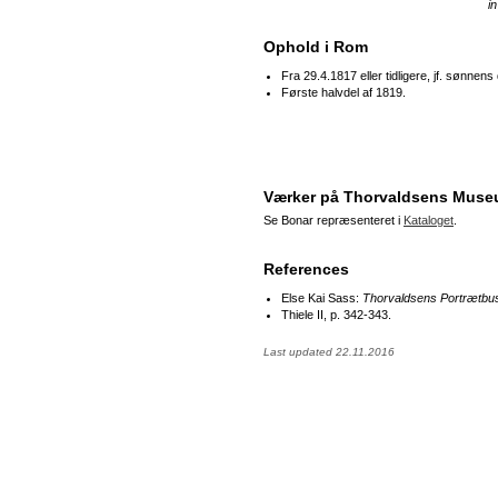
in
Ophold i Rom
Fra 29.4.1817 eller tidligere, jf. sønnens
Første halvdel af 1819.
Værker på Thorvaldsens Mus
Se Bonar repræsenteret i
Kataloget
.
References
Else Kai Sass:
Thorvaldsens Portrætbu
Thiele II, p. 342-343.
Last updated 22.11.2016