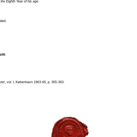
 the Eighth Year of his age.
 død.
eum
ster
, vol. I, København 1963-65, p. 355-363.