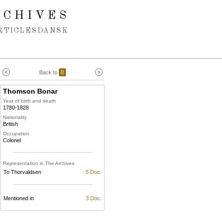
RCHIVES
RTICLES
DANSK
Back to
B
Thomson Bonar
Year of birth and death
1780-1828
Nationality
British
Occupation
Colonel
Representation in The Archives
To Thorvaldsen
5 Doc.
Mentioned in
3 Doc.