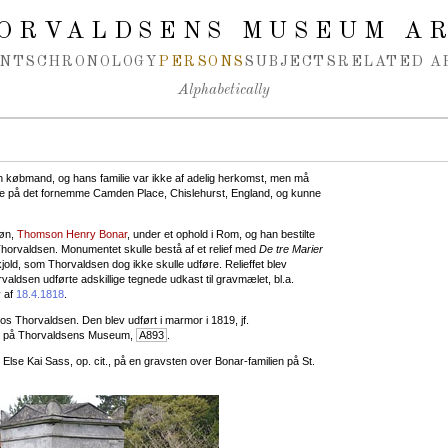
ORVALDSENS MUSEUM A
NTS
CHRONOLOGY
PERSONS
SUBJECTS
RELATED A
Alphabetically
købmand, og hans familie var ikke af adelig herkomst, men må
de på det fornemme Camden Place, Chislehurst, England, og kunne
søn,
Thomson Henry Bonar
, under et ophold i Rom, og han bestilte
orvaldsen. Monumentet skulle bestå af et relief med
De tre Marier
kjold, som Thorvaldsen dog ikke skulle udføre. Relieffet blev
rvaldsen udførte adskillige tegnede udkast til gravmælet, bl.a.
v af
18.4.1818
.
s Thorvaldsen. Den blev udført i marmor i 1819, jf.
dag på Thorvaldsens Museum,
A893
.
 Else Kai Sass, op. cit., på en gravsten over Bonar-familien på St.