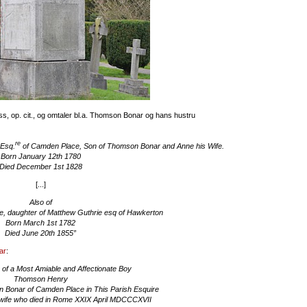
ss, op. cit., og omtaler bl.a. Thomson Bonar og hans hustru
re
 Esq.
of Camden Place, Son of Thomson Bonar and Anne his Wife.
Born January 12th 1780
Died December 1st 1828
[...]
Also of
fe, daughter of Matthew Guthrie esq of Hawkerton
Born March 1st 1782
Died June 20th 1855”
ar
:
of a Most Amiable and Affectionate Boy
Thomson Henry
 Bonar of Camden Place in This Parish Esquire
 wife who died in Rome XXIX April MDCCCXVII