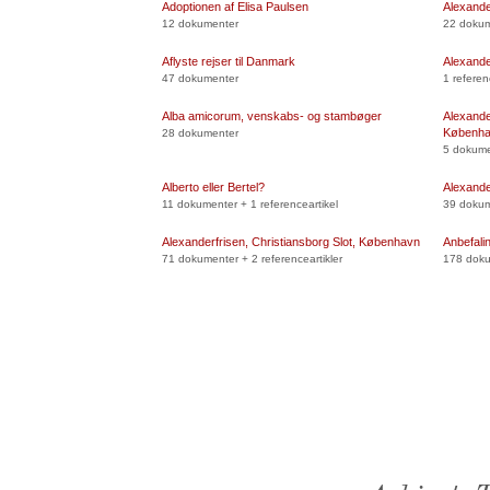
Adoptionen af Elisa Paulsen
Alexande
12 dokumenter
22 dokume
Aflyste rejser til Danmark
Alexande
47 dokumenter
1 referen
Alba amicorum, venskabs- og stambøger
Alexande
Københ
28 dokumenter
5 dokumen
Alberto eller Bertel?
Alexande
11 dokumenter + 1 referenceartikel
39 dokume
Alexanderfrisen, Christiansborg Slot, København
Anbefalin
71 dokumenter + 2 referenceartikler
178 dok