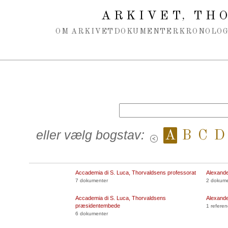
Spring navigation over
ARKIVET
THO
,
OM ARKIVET
DOKUMENTER
KRONOLOG
eller vælg bogstav:
A
B
C
D
Accademia di S. Luca, Thorvaldsens professorat
Alexande
7 dokumenter
2 dokumen
Accademia di S. Luca, Thorvaldsens
Alexande
præsidentembede
1 referen
6 dokumenter