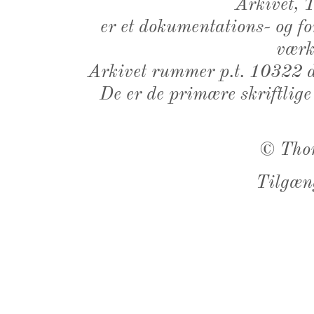
Arkivet,
er et dokumentations- og f
værk,
Arkivet rummer p.t. 10322 d
De er de primære skriftlige
©
Tho
Tilgæn