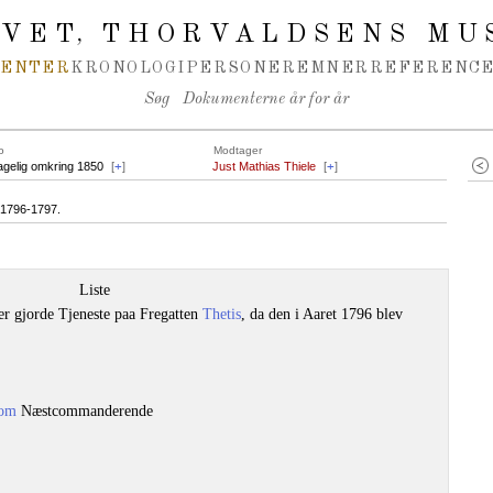
IVET
THORVALDSENS MU
,
MENTER
KRONOLOGI
PERSONER
EMNER
REFERENCE
Søg
Dokumenterne år for år
o
Modtager
agelig omkring 1850
[
+
]
Just Mathias Thiele
[
+
]
t 1796-1797.
Liste
r gjorde Tjeneste paa Fregatten
Thetis
, da den i Aaret 1796 blev
lom
Næstcommanderende