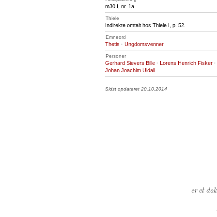
m30 I, nr. 1a
Thiele
Indirekte omtalt hos Thiele I, p. 52.
Emneord
Thetis
·
Ungdomsvenner
Personer
Gerhard Sievers Bille
·
Lorens Henrich Fisker
·
Johan Joachim Uldall
Sidst opdateret 20.10.2014
er et do