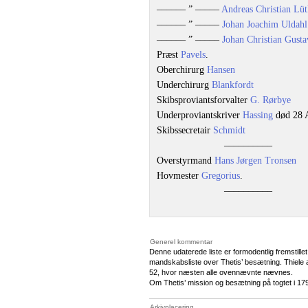
–––––– ” –––––
Andreas Christian Lü
–––––– ” –––––
Johan Joachim Uldahl
–––––– ” –––––
Johan Christian Gust
Præst
Pavels
.
Oberchirurg
Hansen
Underchirurg
Blankfordt
Skibsproviantsforvalter
G. Rørbye
Underproviantskriver
Hassing
død 28 A
Skibssecretair
Schmidt
––––––––––
Overstyrmand
Hans Jørgen Tronsen
Hovmester
Gregorius
.
––––––––––
Generel kommentar
Denne udaterede liste er formodentlig fremstill
mandskabsliste over Thetis’ besætning. Thiele anv
52, hvor næsten alle ovennævnte nævnes.
Om Thetis’ mission og besætning på togtet i 17
Arkivplacering