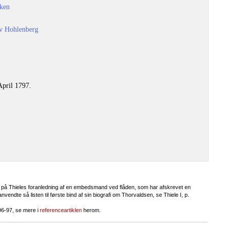
tken
av Hohlenberg
pril 1797.
et på Thieles foranledning af en embedsmand ved flåden, som har afskrevet en
endte så listen til første bind af sin biografi om Thorvaldsen, se Thiele I, p.
96-97, se mere i
referenceartiklen
herom.