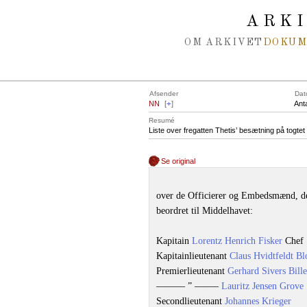
Spring navigation over
ARK
OM ARKIVET
DOKU
Afsender
Dat
NN
[
+
]
Ant
Resumé
Liste over fregatten Thetis’ besætning på togte
Se original
over de Officierer og Embedsmænd, de
beordret til Middelhavet:
Kapitain
Lorentz Henrich Fisker
Chef
Kapitainlieutenant
Claus Hvidtfeldt B
Premierlieutenant
Gerhard Sivers Bille
–––––– ” –––––
Lauritz Jensen Grove
Secondlieutenant
Johannes Krieger