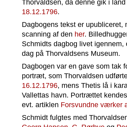
Thorvaldsen, da denne gik i land
18.12.1796
.
Dagbogens tekst er upubliceret,
scanning af den
her
. Billedhugg
Schmidts dagbog livet igennem, o
dag på Thorvaldsens Museum.
Dagbogen var en gave som tak fo
portræt, som Thorvaldsen udført
16.12.1796
, mens Thetis lå i kar
Vallettas havn. Portrættet kendes
evt. artiklen
Forsvundne værker a
Schmidt fulgtes med Thorvaldse
Georg Hansen
,
G. Rørbye
og
Pe