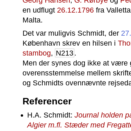
en udflugt
26.12.1796
fra Valletta
Malta.
Det var muligvis Schmidt, der
27
København skrev en hilsen i
Tho
stambog
,
N213
.
Men der synes dog ikke at være
overensstemmelse mellem skrift
og Schmidts ovennævnte rejsed
Referencer
H.A. Schmidt:
Journal holden p
Algier m.fl. Stæder med Fregatt