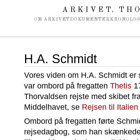
Spring navigation over
ARKIVET
THO
,
OM ARKIVET
DOKUMENTER
KRONOLOG
H.A. Schmidt
Vores viden om H.A. Schmidt er
var ombord på fregatten
Thetis
17
Thorvaldsen rejste med skibet fr
Middelhavet, se
Rejsen til Itali
Ombord på fregatten førte Schmi
rejsedagbog, som han skænkede 