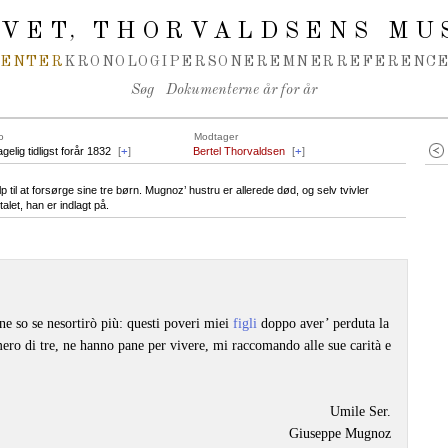
IVET
THORVALDSENS MU
,
MENTER
KRONOLOGI
PERSONER
EMNER
REFERENCE
Søg
Dokumenterne år for år
o
Modtager
gelig tidligst forår 1832
[
+
]
Bertel Thorvaldsen
[
+
]
l at forsørge sine tre børn. Mugnoz’ hustru er allerede død, og selv tvivler
let, han er indlagt på.
 ne so se nesortirò più: questi poveri miei
figli
doppo aver’ perduta la
ero di tre, ne hanno pane per vivere, mi raccomando alle sue carità e
Umile Ser.
Giuseppe Mugnoz