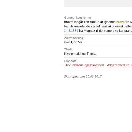
Generel kommentar
Brevet indgår i en række af lignende
breve
fra M
har tilsyneladende støttet ham økonomisk, efter
14.8.1831
fra Mugnoz til det romerske kunstak
Arkivplacering
m26 I, nr. 59
Thiele
Ikke omtalt hos Thiele.
Emneord
Thorvaldsens hjælpsomhed
·
Velgørenhed fra 
Sidst opdateret 29.03.2017