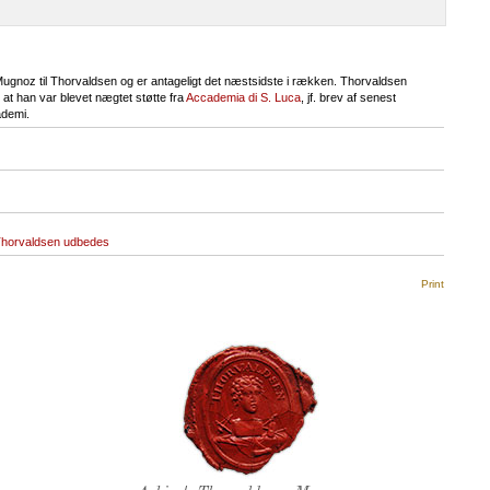
ugnoz til Thorvaldsen og er antageligt det næstsidste i rækken. Thorvaldsen
 at han var blevet nægtet støtte fra
Accademia di S. Luca
, jf. brev af senest
ademi.
Thorvaldsen udbedes
Print
Thorvaldsens Segl