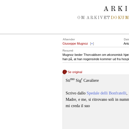
Spring navigation over
ARK
OM ARKIVET
DOKU
Afsender
Dat
Giuseppe Mugnoz
[
+
]
Anta
Resumé
Mugnoz beder Thorvaldsen om økonomisk hjælp ti
han på, at han nogensinde kommer ud fra hospita
Se original
mo
r
Sti
Sig
Cavaliere
Scrivo dallo
Spedale delli Bonfratelli
,
Madre, e me, si ritrovano soli in numm
mi creda il suo