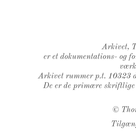
Arkivet,
er et dokumentations- og f
værk,
Arkivet rummer p.t. 10323 d
De er de primære skriftlige
©
Tho
Tilgæn