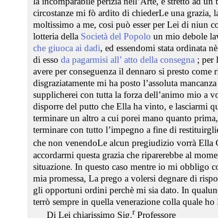
la incomparabile perizia nell’Arte, e stretto ad un 
circostanze mi fò ardito di chiederLe una grazia, 
moltissimo a me, cosi può esser per Lei di niun c
lotteria della
Società del Popolo
un mio debole la
che giuoca ai dadi
, ed essendomi stata ordinata nè
di esso
da pagarmisi all’ atto della consegna
; per 
avere per conseguenza il dennaro si presto come r
disgraziatamente mi ha posto l’assoluta mancanza 
supplicherei con tutta la forza dell’animo mio a v
disporre del putto che Ella ha vinto, e lasciarmi 
terminare un altro a cui porei mano quanto prima, 
terminare con tutto l’impegno a fine di restituirgl
che non venendoLe alcun pregiudizio vorrà Ella 
accordarmi questa grazia che riparerebbe al momen
situazione. In questo caso mentre io mi obbligo co
mia promessa, La prego a volersi degnare di rispo
gli opportuni ordini perchè mi sia dato. In qualu
terrò sempre in quella venerazione colla quale ho 
r
Di Lei chiarissimo Sig.
Professore