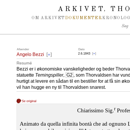
Spring navigation over
ARKIVET
THO
,
OM ARKIVET
DOKUMENTER
KRONOLOG
Søg
Afsender
Dato
+
2.6.1843
[
+
]
Angelo Bezzi
[
]
Resumé
Bezzi er i økonomiske vanskeligheder og beder Thorva
statuette
Terningspiller
,
G2
, som Thorvaldsen har vundet
hurtigt at levere en sådan til en bestiller for at få sin 
vil han hugge en ny til Thorvaldsen snarest.
Se original
r
Chiarissimo Sig.
Profes
Animato da quella infinita bontà che ad ognuno 