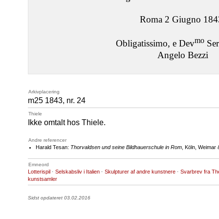
Roma 2 Giugno 184
mo
Obligatissimo, e Dev
Ser
Angelo Bezzi
Arkivplacering
m25 1843, nr. 24
Thiele
Ikke omtalt hos Thiele.
Andre referencer
Harald Tesan:
Thorvaldsen und seine Bildhauerschule in Rom
, Köln, Weimar 
Emneord
Lotterispil
·
Selskabsliv i Italien
·
Skulpturer af andre kunstnere
·
Svarbrev fra T
kunstsamler
Sidst opdateret 03.02.2016