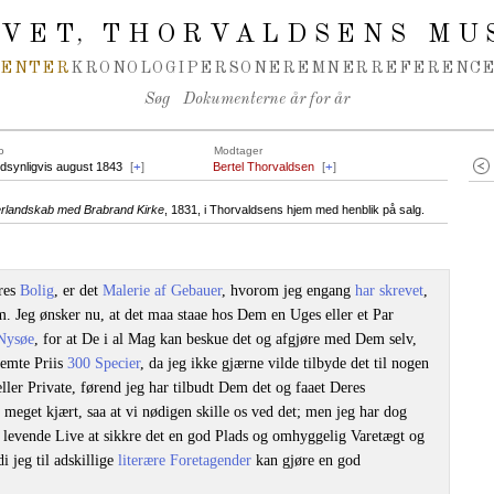
IVET
THORVALDSENS MU
,
MENTER
KRONOLOGI
PERSONER
EMNER
REFERENCE
Søg
Dokumenterne år for år
o
Modtager
dsynligvis august 1843
[
+
]
Bertel Thorvaldsen
[
+
]
erlandskab med Brabrand Kirke
, 1831, i Thorvaldsens hjem med henblik på salg.
eres
Bolig
, er det
Malerie af Gebauer
, hvorom jeg engang
har skrevet
,
. Jeg ønsker nu, at det maa staae hos Dem en Uges eller et Par
Nysøe
, for at De i al Mag kan beskue det og afgjøre med Dem selv,
temte Priis
300 Specier
, da jeg ikke gjærne vilde tilbyde det til nogen
ler Private, førend jeg har tilbudt Dem det og faaet Deres
eget kjært, saa at vi nødigen skille os ved det; men jeg har dog
i levende Live at sikkre det en god Plads og omhyggelig Varetægt og
di jeg til adskillige
literære Foretagender
kan gjøre en god