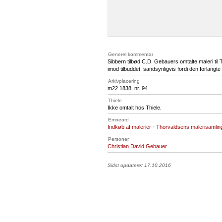
Generel kommentar
Sibbern tilbød C.D. Gebauers omtalte maleri til
imod tilbuddet, sandsynligvis fordi den forlangte 
Arkivplacering
m22 1838, nr. 94
Thiele
Ikke omtalt hos Thiele.
Emneord
Indkøb af malerier
·
Thorvaldsens malerisamlin
Personer
Christian David Gebauer
Sidst opdateret 17.10.2016