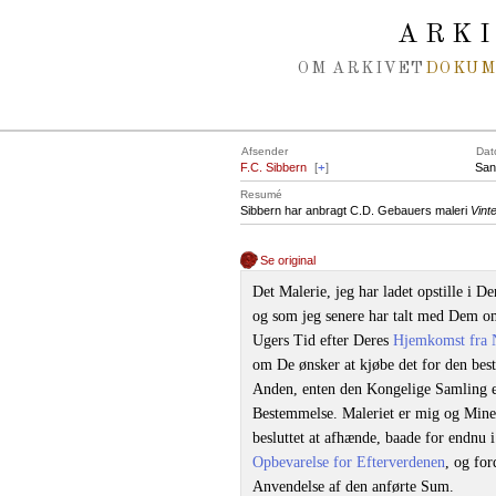
Spring navigation over
ARK
OM ARKIVET
DOKU
Afsender
Dat
F.C. Sibbern
[
+
]
San
Resumé
Sibbern har anbragt C.D. Gebauers maleri
Vint
Se original
Det Malerie, jeg har ladet opstille i D
og som jeg senere har talt med Dem om
Ugers Tid efter Deres
Hjemkomst fra 
om De ønsker at kjøbe det for den bes
Anden, enten den Kongelige Samling el
Bestemmelse. Maleriet er mig og Mine m
besluttet at afhænde, baade for endnu 
Opbevarelse for Efterverdenen
, og for
Anvendelse af den anførte Sum.