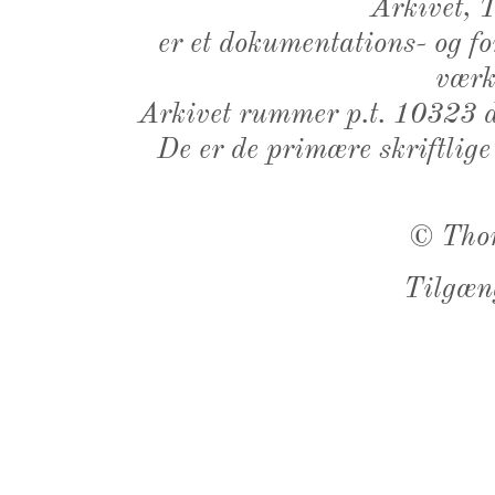
Arkivet,
er et dokumentations- og f
værk,
Arkivet rummer p.t. 10323 d
De er de primære skriftlige
©
Tho
Tilgæn