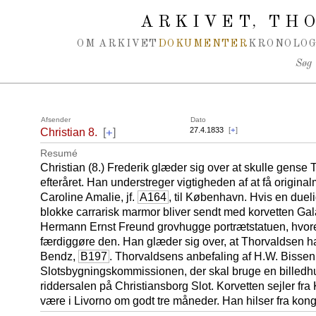
Spring navigation over
ARKIVET
THO
,
OM ARKIVET
DOKUMENTER
KRONOLOG
Søg
Afsender
Dato
+
27.4.1833
[
+
]
Christian 8.
[
]
Resumé
Christian (8.) Frederik glæder sig over at skulle gense
efteråret. Han understreger vigtigheden af at få original
Caroline Amalie, jf.
A164
, til København. Hvis en due
blokke carrarisk marmor bliver sendt med korvetten Ga
Hermann Ernst Freund grovhugge portrætstatuen, hvore
færdiggøre den. Han glæder sig over, at Thorvaldsen ha
Bendz,
B197
. Thorvaldsens anbefaling af H.W. Bissen v
Slotsbygningskommissionen, der skal bruge en billedhugg
riddersalen på Christiansborg Slot. Korvetten sejler fr
være i Livorno om godt tre måneder. Han hilser fra kon