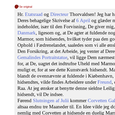
Se original
Hr.
Etatsraad
og
Directeur
Thorvaldsen! Jeg har h
Deres behagelige Skrivelse af
6 April
og glæder mi
indeholder, især til den Forvisning, De giver mig,
Danmark
, ligesom og, at De agter at fuldende nog
Marmor, som hidsendes, hvilket tyder paa den go
Ophold i Fædrenelandet, saaledes som vi alle øns
Den Forsikring, at det Arbeide, jeg venter af De
Gemalindes
Portraitstatue
, vil ligge Dem nærmest
for, at De, uagtet det indtrufne Uheld med Marmore
muligt er, for at see dette Kunstværk hidsendt. 
blandt de ovennævnte at fuldende i Kiøbenhavn, 
hidsendtes, vilde findes Arbeidere under
Freund
,
Raa. At jeg ønsker at benytte denne sieldne Leilig
hidsendt, vil De indsee.
Førend
Slutningen af Julii
kommer
Corvetten Gal
altsaa endnu tre Maaneder til. En Idee vilde jeg d
nemlig med Corvetten at hidsende en duelig Mar