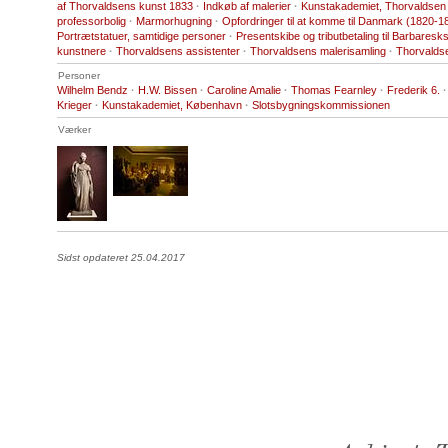
af Thorvaldsens kunst 1833
·
Indkøb af malerier
·
Kunstakademiet, Thorvaldsen 
professorbolig
·
Marmorhugning
·
Opfordringer til at komme til Danmark (1820-1
Portrætstatuer, samtidige personer
·
Presentskibe og tributbetaling til Barbaresk
kunstnere
·
Thorvaldsens assistenter
·
Thorvaldsens malerisamling
·
Thorvalds
Personer
Wilhelm Bendz
·
H.W. Bissen
·
Caroline Amalie
·
Thomas Fearnley
·
Frederik 6.
·
Krieger
·
Kunstakademiet, København
·
Slotsbygningskommissionen
Værker
Sidst opdateret 25.04.2017