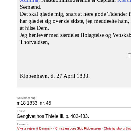
Sømænd.
Det skal glæde mig, snart at høre gode Tidender
har glædet sig over de sidste, jeg meddeelte ham
at hilse Dem.
Jeg henlever med særdeles Høiagtelse og Venskab,
Thorvaldsen,
D
Kiøbenhavn, d. 27 April 1833.
Arkivplacering
m18 1833, nr. 45
Thiele
Gengivet hos Thiele III, p. 482-483.
Emneord
Aflyste rejser til Danmark
·
Christiansborg Slot, Riddersalen
·
Christiansborg Slot