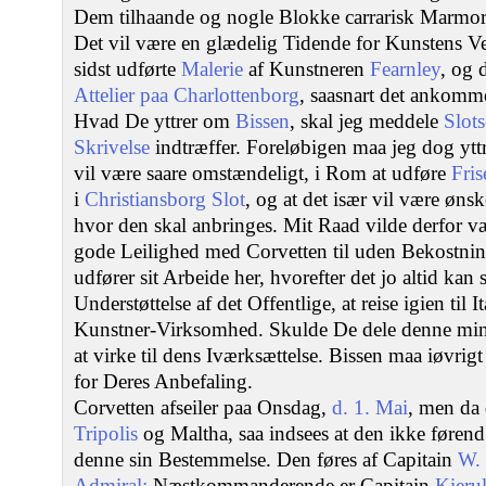
Dem tilhaande og nogle Blokke carrarisk Marmor
Det vil være en glædelig Tidende for Kunstens Ve
sidst udførte
Malerie
af Kunstneren
Fearnley
, og 
Attelier paa Charlottenborg
, saasnart det ankomm
Hvad De yttrer om
Bissen
, skal jeg meddele
Slot
Skrivelse
indtræffer. Foreløbigen maa jeg dog yttr
vil være saare omstændeligt, i Rom at udføre
Fris
i
Christiansborg Slot
, og at det især vil være ønsk
hvor den skal anbringes. Mit Raad vilde derfor væ
gode Leilighed med Corvetten til uden Bekostning 
udfører sit Arbeide her, hvorefter det jo altid kan 
Understøttelse af det Offentlige, at reise igien til It
Kunstner-Virksomhed. Skulde De dele denne min
at virke til dens Iværksættelse. Bissen maa iøvri
for Deres Anbefaling.
Corvetten afseiler paa Onsdag,
d. 1. Mai
, men da
Tripolis
og Maltha, saa indsees at den ikke føren
denne sin Bestemmelse. Den føres af Capitain
W. 
Admiral;
Næstkommanderende er Capitain
Kierul