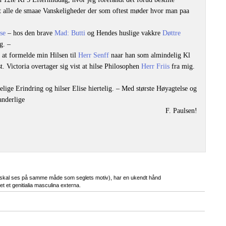
t alle de smaae Vanskeligheder der som oftest møder hvor man paa
se
– hos den brave
Mad: Butti
og Hendes huslige vakkre
Døttre
g. –
 at formelde min Hilsen til
Herr Senff
naar han som almindelig Kl
. Victoria overtager sig vist at hilse Philosophen
Herr Friis
fra mig.
lige Erindring og hilser Elise hiertelig. – Med største Høyagtelse og
anderlige
F. Paulsen!
n skal ses på samme måde som seglets motiv), har en ukendt hånd
t et genitialia masculina externa.