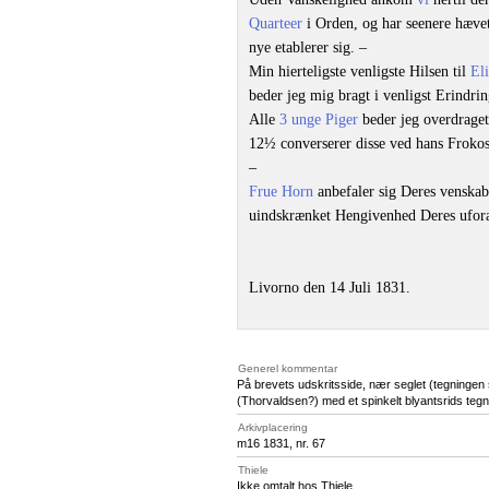
Quarteer
i Orden, og har seenere hæve
nye etablerer sig. –
Min hierteligste venligste Hilsen til
Eli
beder jeg mig bragt i venligst Erindrin
Alle
3 unge Piger
beder jeg overdraget
12½ converserer disse ved hans Frokost
–
Frue Horn
anbefaler sig Deres venskabe
uindskrænket Hengivenhed Deres ufor
Livorno den 14 Juli 1831.
Generel kommentar
På brevets udskritsside, nær seglet (tegninge
(Thorvaldsen?) med et spinkelt blyantsrids tegne
Arkivplacering
m16 1831, nr. 67
Thiele
Ikke omtalt hos Thiele.