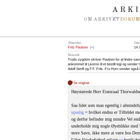
Spring navigation over
ARK
OM ARKIVET
DOKU
Afsender
Dat
Fritz Paulsen
[
+
]
14.
Resumé
Trods sygdom skriver Paulsen for at lindre sav
ankommet til Livorno til et bestilt logi og sender
Adolf Senff og F.F. Friis. Fru Horn sender også h
Se original
Høystærede Herr Etatsraad Thorwalds
Saa lidet som man egentlig i almindeligh
upaslig
= hvilket endnu er Tilfeldet m
og derfor befinder mig mindre Vel end
underholde mig nogle Øyeblikke med D
store Savn, ikke mere at være hos D
Uden Vanskelighed ankom
vi
hertil de