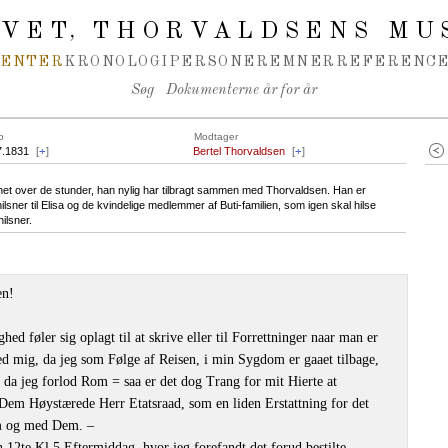
IVET
THORVALDSENS MU
,
MENTER
KRONOLOGI
PERSONER
EMNER
REFERENCE
Søg
Dokumenterne år for år
o
Modtager
7.1831
[
+
]
Bertel Thorvaldsen
[
+
]
net over de stunder, han nylig har tilbragt sammen med Thorvaldsen. Han er
 hilsner til Elisa og de kvindelige medlemmer af Buti-familien, som igen skal hilse
ilsner.
en!
ed føler sig oplagt til at skrive eller til Forrettninger naar man er
ed mig, da jeg som Følge af Reisen, i min Sygdom er gaaet tilbage,
 da jeg forlod Rom = saa er det dog Trang for mit Hierte at
em Høystærede Herr Etatsraad, som en liden Erstattning for det
em og med Dem. –
n 12te Kl 5 Eftermiddag, hvor jeg forefandt det forud bestilte