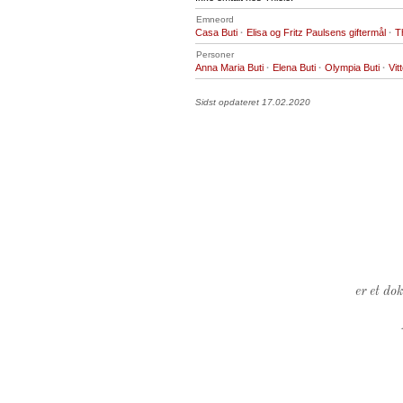
Emneord
Casa Buti
·
Elisa og Fritz Paulsens giftermål
·
T
Personer
Anna Maria Buti
·
Elena Buti
·
Olympia Buti
·
Vit
Sidst opdateret 17.02.2020
er et do