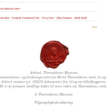
horvaldsens børn
toria Buti
·
Frederik Ferdinand Friis
·
(Fru) Horn
·
Elisa Paulsen
·
Adolf Senff
Print
Thorvaldsens Segl
Arkivet, Thorvaldsens Museum
kumentations- og forskningscenter for Bertel Thorvaldsens værk, liv og 
Arkivet rummer p.t. 10323 dokumenter fra, til og om billedhuggeren.
De er de primære skriftlige kilder til vores viden om Thorvaldsens virke
©
Thorvaldsens Museum
Tilgængelighedserklæring