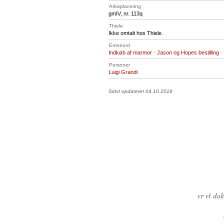
Arkivplacering
gmIV, nr. 113q
Thiele
Ikke omtalt hos Thiele.
Emneord
Indkøb af marmor
·
Jason og Hopes bestilling
·
Personer
Luigi Grandi
Sidst opdateret 04.10.2018
er et do