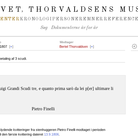
IVET
THORVALDSENS MU
,
MENTER
KRONOLOGI
PERSONER
EMNER
REFERENCE
Søg
Dokumenterne år for år
o
Modtager
.1807
[
+
]
Bertel Thorvaldsen
[
+
]
etaling af 3 scudi.
uigi Grandi Scudi tre, e quanto prima sarò da lei p[er] ultimare li
Pietro Finelli
lydende kvitteringer fra stenhuggeren Pietro Finelli modtaget i perioden
 den første kvittering dateret
13.9.1806
.