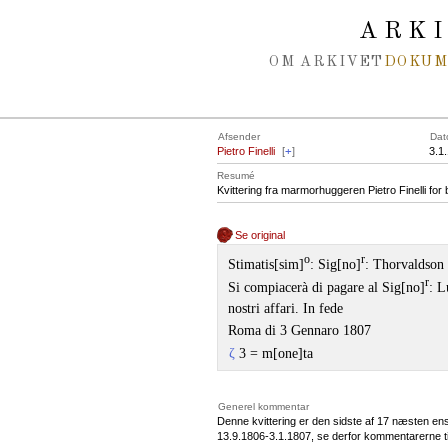
Spring navigation over
ARK
OM ARKIVET
DOKU
Afsender
Dat
Pietro Finelli
[
+
]
3.1
Resumé
Kvittering fra marmorhuggeren Pietro Finelli for b
Se original
o
r
Stimatis[sim]
: Sig[no]
: Thorvaldson
r
Si compiacerà di pagare al Sig[no]
: L
nostri affari. In fede
Roma di 3 Gennaro 1807
ζ
3 = m[one]ta
Generel kommentar
Denne kvittering er den sidste af 17 næsten ens
13.9.1806-3.1.1807, se derfor kommentarerne til