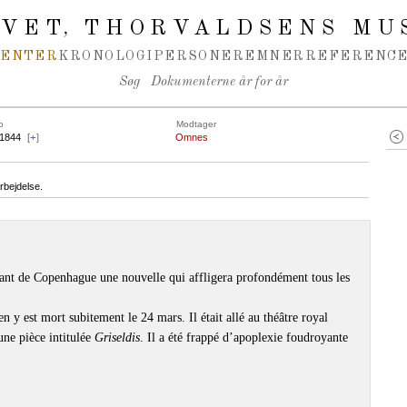
IVET
THORVALDSENS MU
,
MENTER
KRONOLOGI
PERSONER
EMNER
REFERENCE
Søg
Dokumenterne år for år
o
Modtager
.1844
[
+
]
Omnes
rbejdelse.
t de Copenhague une nouvelle qui affligera profondément tous les
 y est mort subitement le 24 mars. Il était allé au théâtre royal
une pièce intitulée
Griseldis
. Il a été frappé d’apoplexie foudroyante