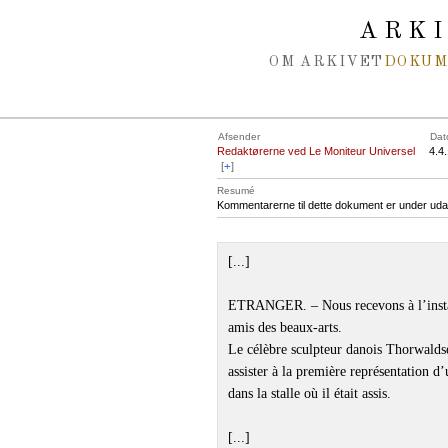
Spring navigation over
ARK
OM ARKIVET
DOKU
Afsender
Dat
Redaktørerne ved Le Moniteur Universel
4.4
[
+
]
Resumé
Kommentarerne til dette dokument er under uda
[...]
ETRANGER. – Nous recevons à l’instan
amis des beaux-arts.
Le célèbre sculpteur danois Thorwaldsen
assister à la première représentation d’
dans la stalle où il était assis.
[...]