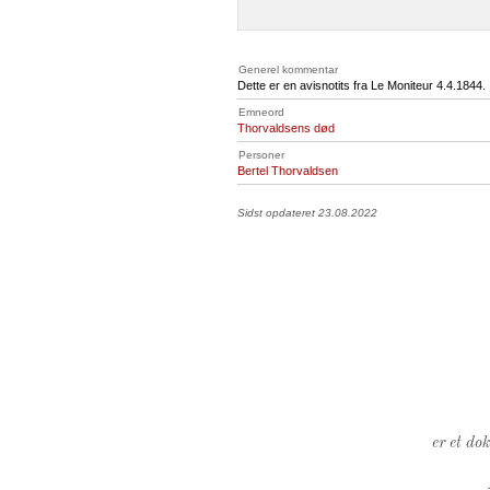
Generel kommentar
Dette er en avisnotits fra Le Moniteur 4.4.1844.
Emneord
Thorvaldsens død
Personer
Bertel Thorvaldsen
Sidst opdateret 23.08.2022
er et do