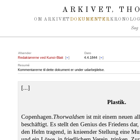
Spring navigation over
ARKIVET
THO
,
OM ARKIVET
DOKUMENTER
KRONOLOG
Søg
Afsender
Dato
Redaktørerne ved Kunst-Blatt
[
+
]
4.4.1844
[
+
]
Resumé
Kommentarerne til dette dokument er under udarbejdelse.
[...]
Plastik.
Copenhagen.
Thorwaldsen
ist mit einem neuen all
beschäftigt. Es stellt den Genius des Friedens dar
den Helm tragend, in knieender Stellung eine Mus
und ein Löwe, in friedlichem Verein, trinken. Zur