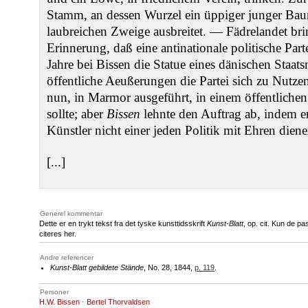
Stamm, an dessen Wurzel ein üppiger junger Bau
laubreichen Zweige ausbreitet. — Fädrelandet bri
Erinnerung, daß eine antinationale politische Pa
Jahre bei Bissen die Statue eines dänischen Staats
öffentliche Aeußerungen die Partei sich zu Nutze
nun, in Marmor ausgeführt, in einem öffentliche
sollte; aber
Bissen
lehnte den Auftrag ab, indem er
Künstler nicht einer jeden Politik mit Ehren dien
[...]
Generel kommentar
Dette er en trykt tekst fra det tyske kunsttidsskrift
Kunst-Blatt
, op. cit. Kun de p
citeres her.
Andre referencer
Kunst-Blatt gebildete Stände
, No. 28, 1844,
p. 119
.
Personer
H.W. Bissen
·
Bertel Thorvaldsen