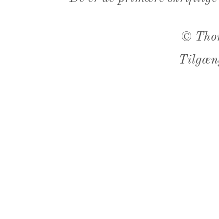
©
Tho
Tilgæn