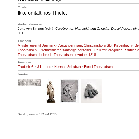
Thiele
Ikke omtalt hos Thiele.
Andre referencer
Jutta von Simson (edit.):
Caroline von Humboldt und Christian Daniel Rauch, ein
301.
Emneord
Aflyste rejser til Danmark
·
Alexanderfrisen, Christiansborg Slot, København
·
Bes
Thorvaldsen
·
Portrætbuster, samtidige personer
·
Relieffer, allegorier
·
Statuer, 
Thorvaldsens helbred
·
Thorvaldsens sygdom 1818
Personer
Frederik 6.
·
J.L. Lund
·
Herman Schubart
·
Bertel Thorvaldsen
Værker
Sidst opdateret 21.04.2020