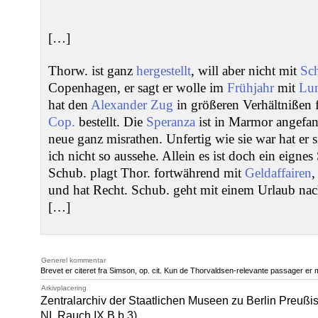
[…]
Thorw. ist ganz
hergestellt
, will aber nicht mit
Sc
Copenhagen, er sagt er wolle im
Frühjahr
mit
Lu
hat den
Alexander Zug
in größeren Verhältnißen 
Cop.
bestellt. Die
Speranza
ist in Marmor angefa
neue ganz misrathen. Unfertig wie sie war hat er 
ich nicht so aussehe. Allein es ist doch ein eignes
Schub. plagt Thor. fortwährend mit
Geldaffairen
,
und hat Recht. Schub. geht mit einem Urlaub na
[…]
Generel kommentar
Brevet er citeret fra Simson, op. cit. Kun de Thorvaldsen-relevante passager er 
Arkivplacering
Zentralarchiv der Staatlichen Museen zu Berlin Preußi
NL
Rauch IX.B.b.3).