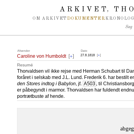
Spring navigation over
ARKIVET
THO
,
OM ARKIVET
DOKUMENTER
KRONOLOG
Søg
Afsender
Dato
+
27.8.1818
[
+
]
Caroline von Humboldt
[
]
Resumé
Thorvaldsen vil ikke rejse med Herman Schubart til Danm
foråret i selskab med J.L. Lund. Frederik 6. har bestilt
den Stores indtog i Babylon
, jf.
A503
, til Christiansbor
er påbegyndt i marmor. Thorvaldsen har fuldendt endnu 
portrætbuste af hende.
abgeg