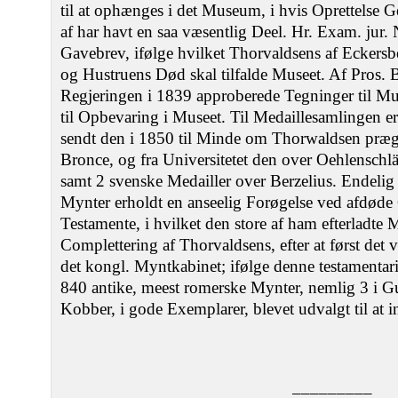
til at ophænges i det Museum, i hvis Oprettelse
af har havt en saa væsentlig Deel. Hr. Exam. jur. 
Gavebrev, ifølge hvilket Thorvaldsens af Eckersbe
og Hustruens Død skal tilfalde Museet. Af Pros. B
Regjeringen i 1839 approberede Tegninger til 
til Opbevaring i Museet. Til Medaillesamlingen er
sendt den i 1850 til Minde om Thorwaldsen præge
Bronce, og fra Universitetet den over Oehlenschl
samt 2 svenske Medailler over Berzelius. Endelig
Mynter erholdt en anseelig Forøgelse ved afdøde
Testamente, i hvilket den store af ham efterladte 
Complettering af Thorvaldsens, efter at først det
det kongl. Myntkabinet; ifølge denne testamentari
840 antike, meest romerske Mynter, nemlig 3 i Gu
Kobber, i gode Exemplarer, blevet udvalgt til at 
–––––––––