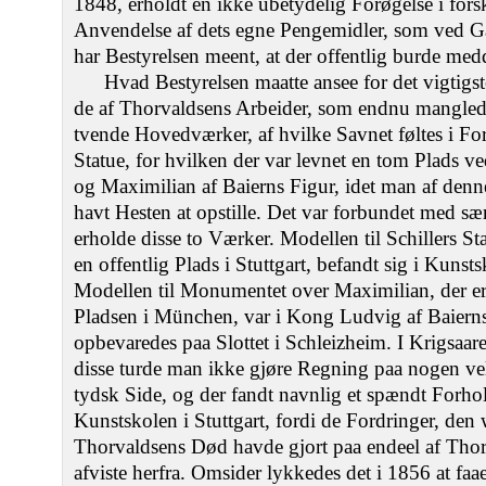
1848, erholdt en ikke ubetydelig Forøgelse i forsk
Anvendelse af dets egne Pengemidler, som ved G
har Bestyrelsen meent, at der offentlig burde med
Hvad Bestyrelsen maatte ansee for det vigtigst
de af Thorvaldsens Arbeider, som endnu mangled
tvende Hovedværker, af hvilke Savnet føltes i For
Statue, for hvilken der var levnet en tom Plads v
og Maximilian af Baierns Figur, idet man af denn
havt Hesten at opstille. Det var forbundet med s
erholde disse to Værker. Modellen til Schillers Sta
en offentlig Plads i Stuttgart, befandt sig i Kun
Modellen til Monumentet over Maximilian, der er 
Pladsen i München, var i Kong Ludvig af Baierns
opbevaredes paa Slottet i Schleizheim. I Krigsaar
disse turde man ikke gjøre Regning paa nogen v
tydsk Side, og der fandt navnlig et spændt Forho
Kunstskolen i Stuttgart, fordi de Fordringer, den
Thorvaldsens Død havde gjort paa endeel af Thor
afviste herfra. Omsider lykkedes det i 1856 at faa