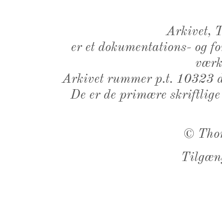
Arkivet,
er et dokumentations- og f
værk,
Arkivet rummer p.t. 10323 d
De er de primære skriftlige
©
Tho
Tilgæn