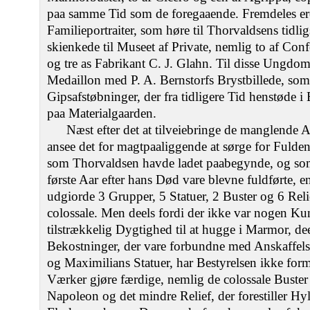
paa samme Tid som de foregaaende. Fremdeles er
Familieportraiter, som høre til Thorvaldsens tidli
skienkede til Museet af Private, nemlig to af Co
og tre as Fabrikant C. J. Glahn. Til disse Ungdo
Medaillon med P. A. Bernstorfs Brystbillede, som
Gipsafstøbninger, der fra tidligere Tid henstøde i
paa Materialgaarden.
Næst efter det at tilveiebringe de manglende A
ansee det for magtpaaliggende at sørge for Fuld
som Thorvaldsen havde ladet paabegynde, og som, 
første Aar efter hans Død vare blevne fuldførte, 
udgiorde 3 Grupper, 5 Statuer, 2 Buster og 6 Relie
colossale. Men deels fordi der ikke var nogen Kun
tilstrækkelig Dygtighed til at hugge i Marmor, de
Bekostninger, der vare forbundne med Anskaffelse
og Maximilians Statuer, har Bestyrelsen ikke forma
Værker gjøre færdige, nemlig de colossale Buster
Napoleon og det mindre Relief, der forestiller Hy