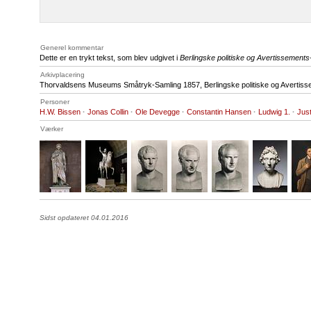
Generel kommentar
Dette er en trykt tekst, som blev udgivet i
Berlingske politiske og Avertissement
Arkivplacering
Thorvaldsens Museums Småtryk-Samling 1857, Berlingske politiske og Avertiss
Personer
H.W. Bissen
·
Jonas Collin
·
Ole Devegge
·
Constantin Hansen
·
Ludwig 1.
·
Just
Værker
Sidst opdateret 04.01.2016