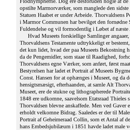
Flodnympherne. Dog ere desforuden nogle af de 
opstilte Marmorværker, som manglede den sidste 
Statuen Haabet er under Arbeide. Thorvaldsens Port
i Marmor Communen har bevilget den fornødne 
Fuldendelse og vil formodentlig i Løbet af næste A
Hvad Museets forskiellige Samlinger angaaer, 
Thorvaldsens Testamente udtrykkeligt er bestemt,
det kun lidet, hvad der paa Museets Bekostning ha
da de Pengemidler, som staae til Raadighed, forho
Thorvaldsens egne Værker, som anført, først maa
Bestyrelsen har ladet et Portrait af Museets Bygme
Const. Hansen for at ophænges i Museet, og da d
hensigtsmæsigt, efterhaanden, at samle Alt Tho
Museet, ere de stukne og lithographerede Portrait
1848 ere udkomne, saavelsom Etatsraad Thieles s
Thorvaldsen blevne anskaffede. Men ved Gaver er 
erholdt velkomne Bidrag. Saaledes er der til Mal
Portrait af Geheimeraad Collin, som et Antal af 
hans Embedsjubilæum i 1851 havde ladet male v