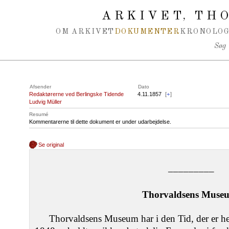
Spring navigation over
ARKIVET
THO
,
OM ARKIVET
DOKUMENTER
KRONOLOG
Søg
Afsender
Dato
Redaktørerne ved Berlingske Tidende
4.11.1857
[
+
]
Ludvig Müller
Resumé
Kommentarerne til dette dokument er under udarbejdelse.
Se original
–––––––––
Thorvaldsens Muse
Thorvaldsens Museum har i den Tid, der er he