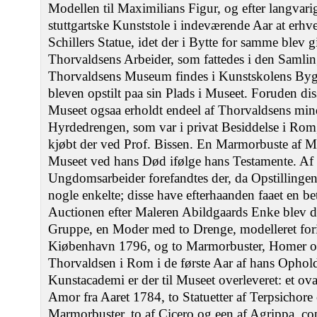
Modellen til Maximilians Figur, og efter langva
stuttgartske Kunststole i indeværende Aar at erhve
Schillers Statue, idet der i Bytte for samme blev g
Thorvaldsens Arbeider, som fattedes i den Samlin
Thorvaldsens Museum findes i Kunstskolens Bygn
bleven opstilt paa sin Plads i Museet. Foruden di
Museet ogsaa erholdt endeel af Thorvaldsens mind
Hyrdedrengen, som var i privat Besiddelse i Rom,
kjøbt der ved Prof. Bissen. En Marmorbuste af M
Museet ved hans Død ifølge hans Testamente. Af
Ungdomsarbeider forefandtes der, da Opstillingen
nogle enkelte; disse have efterhaanden faaet en be
Auctionen efter Maleren Abildgaards Enke blev der
Gruppe, en Moder med to Drenge, modelleret for
Kiøbenhavn 1796, og to Marmorbuster, Homer og
Thorvaldsen i Rom i de første Aar af hans Ophold
Kunstacademi er der til Museet overleveret: et ov
Amor fra Aaret 1784, to Statuetter af Terpsichore
Marmorbuster, to af Cicero og een af Agrippa, co