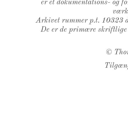
er et dokumentations- og f
værk,
Arkivet rummer p.t. 10323 d
De er de primære skriftlige
©
Tho
Tilgæn