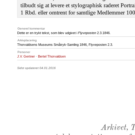
tilbudt sig at levere et stylographisk raderet Portra
1 Rbd. eller omtrent for samtlige Medlemmer 100
Generel kommentar
Dette er en trykt tekst, som blev udgivet i
Flyveposten
2.3.1846.
Arkivplacering
Thorvaldsens Museums Småtryk-Samling 1846, Flyveposten 2.3.
Personer
J.V. Gertner
·
Bertel Thorvaldsen
Sidst opdateret 04.01.2016
Arkivet,