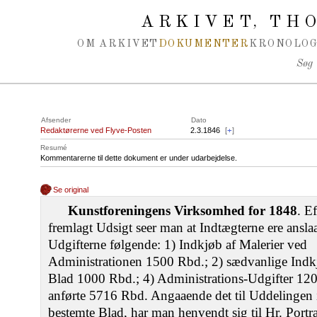
Spring navigation over
ARKIVET
THO
,
OM ARKIVET
DOKUMENTER
KRONOLOG
Søg
Afsender
Dato
Redaktørerne ved Flyve-Posten
2.3.1846
[
+
]
Resumé
Kommentarerne til dette dokument er under udarbejdelse.
Se original
Kunstforeningens Virksomhed for 1848
. E
fremlagt Udsigt seer man at Indtægterne ere ansla
Udgifterne følgende: 1) Indkjøb af Malerier ved
Administrationen 1500 Rbd.; 2) sædvanlige Ind
Blad 1000 Rbd.; 4) Administrations-Udgifter 1200
anførte 5716 Rbd. Angaaende det til Uddelinge
bestemte Blad, har man henvendt sig til Hr. Portr