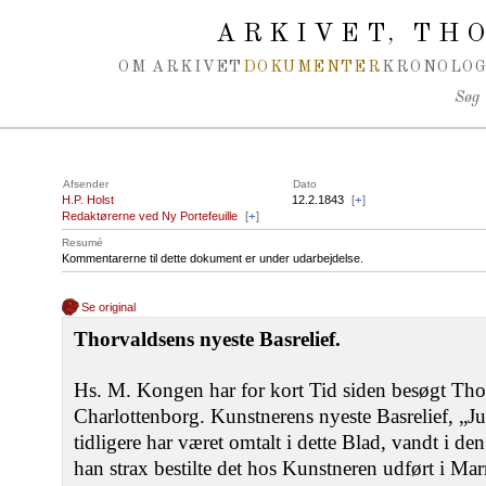
Spring navigation over
ARKIVET
THO
,
OM ARKIVET
DOKUMENTER
KRONOLOG
Søg
Afsender
Dato
H.P. Holst
12.2.1843
[
+
]
Redaktørerne ved Ny Portefeuille
[
+
]
Resumé
Kommentarerne til dette dokument er under udarbejdelse.
Se original
Thorvaldsens nyeste Basrelief.
Hs. M. Kongen har for kort Tid siden besøgt Thor
Charlottenborg. Kunstnerens nyeste Basrelief, „J
tidligere har været omtalt i dette Blad, vandt i de
han strax bestilte det hos Kunstneren udført i Marm