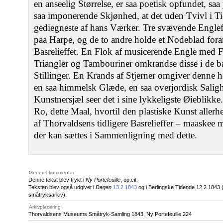
en anseelig Størrelse, er saa poetisk opfundet, sa
saa imponerende Skjønhed, at det uden Tvivl i Tid
gediegneste af hans Værker. Tre svævende Englefi
paa Harpe, og de to andre holde et Nodeblad fora
Basrelieffet. En Flok af musicerende Engle med Fl
Triangler og Tambouriner omkrandse disse i de ba
Stillinger. En Krands af Stjerner omgiver denne 
en saa himmelsk Glæde, en saa overjordisk Salig
Kunstnersjæl seer det i sine lykkeligste Øieblikk
Ro, dette Maal, hvortil den plastiske Kunst allerhe
af Thorvaldsens tidligere Basrelieffer ‒ maaskee 
der kan sættes i Sammenligning med dette.
Generel kommentar
Denne tekst blev trykt i
Ny Portefeuille
, op.cit.
Teksten blev også udgivet i
Dagen
13.2.1843
og i Berlingske Tidende 12.2.1843
småtryksarkiv).
Arkivplacering
Thorvaldsens Museums Småtryk-Samling 1843, Ny Portefeuille 224