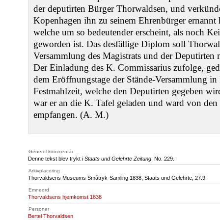
der deputirten Bürger Thorwaldsen, und verkünd
Kopenhagen ihn zu seinem Ehrenbürger ernannt 
welche um so bedeutender erscheint, als noch Kein
geworden ist. Das desfällige Diplom soll Thorwal
Versammlung des Magistrats und der Deputirten n
Der Einladung des K. Commissarius zufolge, ge
dem Eröffnungstage der Stände-Versammlung in R
Festmahlzeit, welche den Deputirten gegeben wi
war er an die K. Tafel geladen und ward von den 
empfangen. (A. M.)
Generel kommentar
Denne tekst blev trykt i
Staats und Gelehrte Zeitung
, No. 229.
Arkivplacering
Thorvaldsens Museums Småtryk-Samling 1838, Staats und Gelehrte, 27.9.
Emneord
Thorvaldsens hjemkomst 1838
Personer
Bertel Thorvaldsen