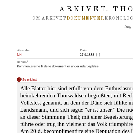
Spring navigation over
ARKIVET
THO
,
OM ARKIVET
DOKUMENTER
KRONOLOG
Søg
Afsender
Dato
NN
27.9.1838
[
+
]
Resumé
Kommentarerne til dette dokument er under udarbejdelse.
Se original
Alle Blätter hier sind erfüllt von dem Enthusias
heimkehrenden Thorwaldsen begrüßten; mit Recht
Volksfest genannt, an dem der Däne sich fühlte 
Landsmann, und sich sagte: “er ist unser.” Die 
an dieser Stimmung Theil; mit einer Begeisterung
führte oder trug ihn vielmehr das Volk triumphir
Am 20 d. becomplimentirte eine Deputation des 