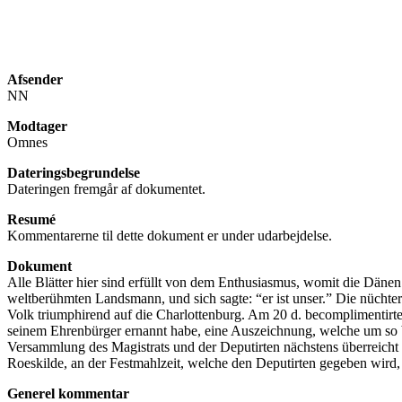
Afsender
NN
Modtager
Omnes
Dateringsbegrundelse
Dateringen fremgår af dokumentet.
Resumé
Kommentarerne til dette dokument er under udarbejdelse.
Dokument
Alle Blätter hier sind erfüllt von dem Enthusiasmus, womit die Däne
weltberühmten Landsmann, und sich sagte: “er ist unser.” Die nüchte
Volk triumphirend auf die Charlottenburg. Am 20 d. becomplimentir
seinem Ehrenbürger ernannt habe, eine Auszeichnung, welche um so bed
Versammlung des Magistrats und der Deputirten nächstens überreic
Roeskilde, an der Festmahlzeit, welche den Deputirten gegeben wird
Generel kommentar