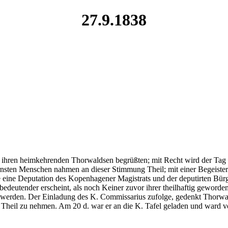
27.9.1838
n ihren heimkehrenden Thorwaldsen begrüßten; mit Recht wird der Tag 
rnsten Menschen nahmen an dieser Stimmung Theil; mit einer Begeisteru
te eine Deputation des Kopenhagener Magistrats und der deputirten Bü
eutender erscheint, als noch Keiner zuvor ihrer theilhaftig geworden 
ht werden. Der Einladung des K. Commissarius zufolge, gedenkt Thor
, Theil zu nehmen. Am 20 d. war er an die K. Tafel geladen und ward v