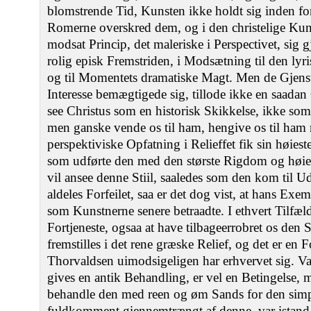
blomstrende Tid, Kunsten ikke holdt sig inden fo
Romerne overskred dem, og i den christelige Kuns
modsat Princip, det maleriske i Perspectivet, sig 
rolig episk Fremstriden, i Modsætning til den lyr
og til Momentets dramatiske Magt. Men de Gjenst
Interesse bemægtigede sig, tillode ikke en saadan 
see Christus som en historisk Skikkelse, ikke so
men ganske vende os til ham, hengive os til ham 
perspektiviske Opfatning i Relieffet fik sin høies
som udførte den med den største Rigdom og høi
vil ansee denne Stiil, saaledes som den kom til 
aldeles Forfeilet, saa er det dog vist, at hans Exe
som Kunstnerne senere betraadte. I ethvert Tilfæld
Fortjeneste, ogsaa at have tilbageerrobret os den
fremstilles i det rene græske Relief, og det er en
Thorvaldsen uimodsigeligen har erhvervet sig. Va
gives en antik Behandling, er vel en Betingelse,
behandle den med reen og øm Sands for den sim
fuldkomment giennemtrængt af denne, var istand t