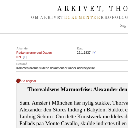
Spring navigation over
ARKIVET
THO
,
OM ARKIVET
DOKUMENTER
KRONOLOG
Søg
Afsender
Dato
Redaktørerne ved Dagen
22.1.1837
[
+
]
NN
[
+
]
Resumé
Kommentarerne til dette dokument er under udarbejdelse.
Se original
Thorvaldsens Marmorfrise: Alexander den 
Sam. Amsler i München har nylig stukket Thorva
Alexander den Stores Indtog i Babylon. Stikket er
Ludvig Schorn. Om dette Kunstværk meddeles de
Pallads paa Monte Cavallo, skulde indrettes til e