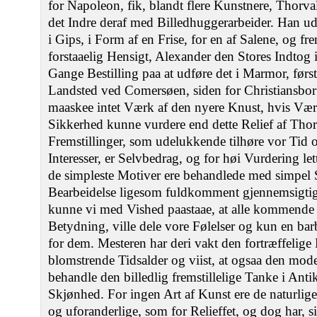
for Napoleon, fik, blandt flere Kunstnere, Thorva
det Indre deraf med Billedhuggerarbeider. Han uda
i Gips, i Form af en Frise, for en af Salene, og fr
forstaaelig Hensigt, Alexander den Stores Indtog 
Gange Bestilling paa at udføre det i Marmor, før
Landsted ved Comersøen, siden for Christiansbor
maaskee intet Værk af den nyere Knust, hvis Væ
Sikkerhed kunne vurdere end dette Relief af Thor
Fremstillinger, som udelukkende tilhøre vor Tid 
Interesser, er Selvbedrag, og for høi Vurdering le
de simpleste Motiver ere behandlede med simpel
Bearbeidelse ligesom fuldkomment gjennemsigtig
kunne vi med Vished paastaae, at alle kommende T
Betydning, ville dele vore Følelser og kun en bar
for dem. Mesteren har deri vakt den fortræffelige 
blomstrende Tidsalder og viist, at ogsaa den mod
behandle den billedlig fremstillelige Tanke i Ant
Skjønhed. For ingen Art af Kunst ere de naturlige
og uforanderlige, som for Relieffet, og dog har, s