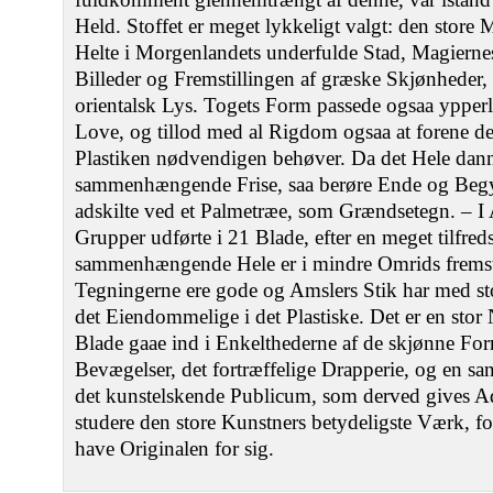
Held. Stoffet er meget lykkeligt valgt: den store
Helte i Morgenlandets underfulde Stad, Magierne
Billeder og Fremstillingen af græske Skjønheder
orientalsk Lys. Togets Form passede ogsaa ypperlig
Love, og tillod med al Rigdom ogsaa at forene 
Plastiken nødvendigen behøver. Da det Hele dan
sammenhængende Frise, saa berøre Ende og Begy
adskilte ved et Palmetræe, som Grændsetegn. ‒ I
Grupper udførte i 21 Blade, efter en meget tilfred
sammenhængende Hele er i mindre Omrids fremstil
Tegningerne ere gode og Amslers Stik har med st
det Eiendommelige i det Plastiske. Det er en stor
Blade gaae ind i Enkelthederne af de skjønne For
Bevægelser, det fortræffelige Drapperie, og en sa
det kunstelskende Publicum, som derved gives Adg
studere den store Kunstners betydeligste Værk, fo
have Originalen for sig.