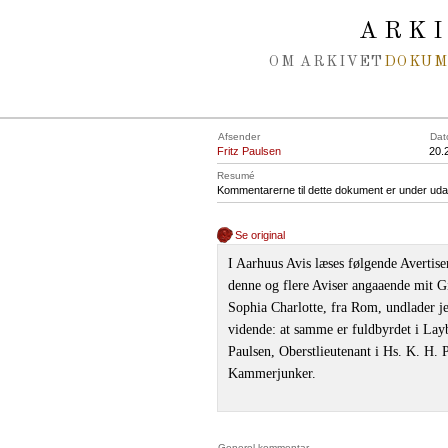
Spring navigation over
ARK
OM ARKIVET
DOKU
Afsender
Dat
Fritz Paulsen
20.
Resumé
Kommentarerne til dette dokument er under uda
Se original
I Aarhuus Avis læses følgende Avertisem
denne og flere Aviser angaaende mit G
Sophia Charlotte, fra Rom, undlader je
vidende: at samme er fuldbyrdet i Lay
Paulsen, Oberstlieutenant i Hs. K. H. 
Kammerjunker.
Generel kommentar