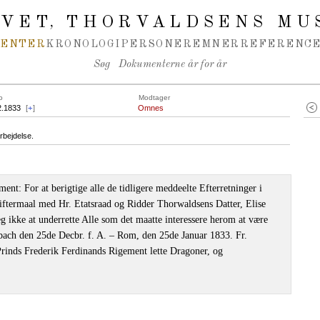
IVET
THORVALDSENS MU
,
MENTER
KRONOLOGI
PERSONER
EMNER
REFERENCE
Søg
Dokumenterne år for år
o
Modtager
2.1833
[
+
]
Omnes
rbejdelse.
ent: For at berigtige alle de tidligere meddeelte Efterretninger i
iftermaal med Hr. Etatsraad og Ridder Thorwaldsens Datter, Elise
g ikke at underrette Alle som det maatte interessere herom at være
bach den 25de Decbr. f. A. ‒ Rom, den 25de Januar 1833. Fr.
Prinds Frederik Ferdinands Rigement lette Dragoner, og