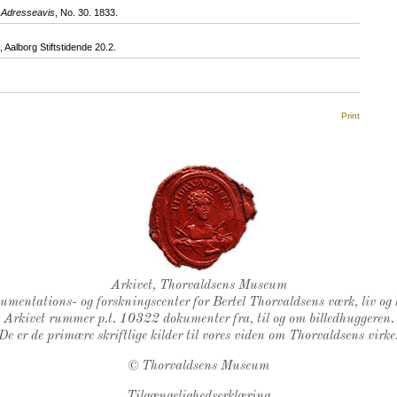
g Adresseavis
, No. 30. 1833.
alborg Stiftstidende 20.2.
Print
Thorvaldsens Segl
Arkivet, Thorvaldsens Museum
kumentations- og forskningscenter for Bertel Thorvaldsens værk, liv og 
Arkivet rummer p.t. 10322 dokumenter fra, til og om billedhuggeren.
De er de primære skriftlige kilder til vores viden om Thorvaldsens virke
©
Thorvaldsens Museum
Tilgængelighedserklæring