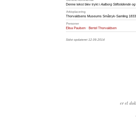
Denne tekst blev trykt i
Aalborg Stiftstidende o
Arkivplacering
Thorvaldsens Museums Småtryk-Samling 1833, A
Personer
Elisa Paulsen
·
Bertel Thorvaldsen
Sidst opdateret 12.09.2014
er et do