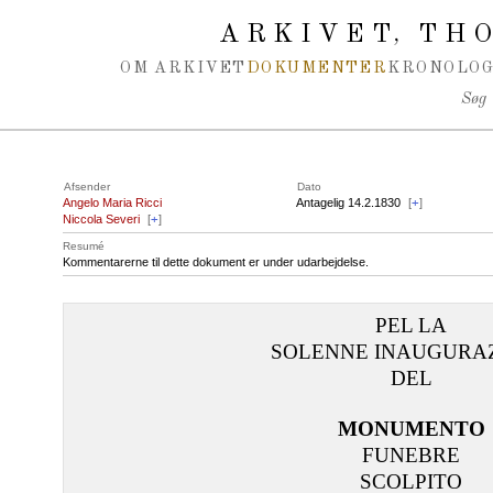
Spring navigation over
ARKIVET
THO
,
OM ARKIVET
DOKUMENTER
KRONOLOG
Søg
Afsender
Dato
Angelo Maria Ricci
Antagelig 14.2.1830
[
+
]
Niccola Severi
[
+
]
Resumé
Kommentarerne til dette dokument er under udarbejdelse.
PEL LA
SOLENNE INAUGURA
DEL
MONUMENTO
FUNEBRE
SCOLPITO