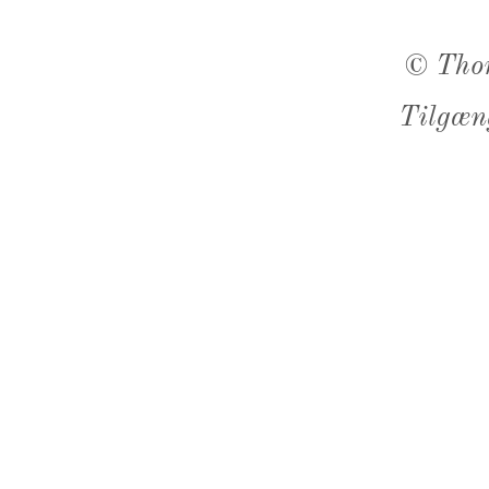
©
Tho
Tilgæn