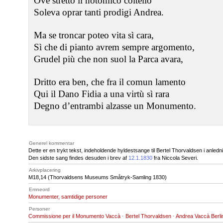
Ove stretto il notomico coltello
Soleva oprar tanti prodigi Andrea.
Ma se troncar poteo vita sì cara,
Sì che di pianto avrem sempre argomento,
Grudel più che non suol la Parca avara,
Dritto era ben, che fra il comun lamento
Qui il Dano Fidia a una virtù sì rara
Degno d’entrambi alzasse un Monumento.
Generel kommentar
Dette er en trykt tekst, indeholdende hyldestsange til Bertel Thorvaldsen i anle
Den sidste sang findes desuden i brev af
12.1.1830
fra Niccola Severi.
Arkivplacering
M18
,14 (Thorvaldsens Museums Småtryk-Samling 1830)
Emneord
Monumenter, samtidige personer
Personer
Commissione per il Monumento Vaccà
·
Bertel Thorvaldsen
·
Andrea Vaccà Berlin