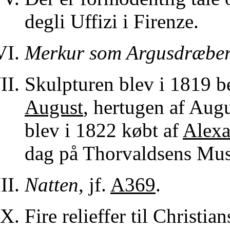
degli Uffizi i Firenze.
Merkur som Argusdræbe
Skulpturen blev i 1819 be
August
, hertugen af Aug
blev i 1822 købt af
Alexa
dag på Thorvaldsens Mu
Natten
, jf.
A369
.
Fire relieffer til Christia