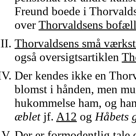
Freund boede i Thorvaldse
over
Thorvaldsens bofæll
Thorvaldsens små værkst
også oversigtsartiklen
Th
Der kendes ikke en Thor
blomst i hånden, men mul
hukommelse ham, og ha
æblet
jf.
A12
og
Håbets 
Der er formodentlig tale