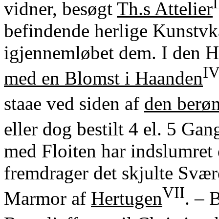
I
vidner, besøgt
Th.s Attelier
befindende herlige Kunstvkæ
igjennemløbet dem. I den Ha
I
med en Blomst i Haanden
staae ved siden af
den berøm
eller dog bestilt 4 el. 5 Ga
med Floiten har indslumret 
fremdrager det skjulte Sværd
VII
Marmor af
Hertugen
. – 