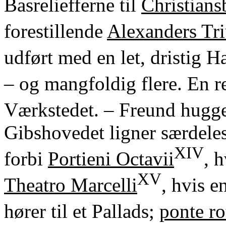
Basreliefferne til
Christians
forestillende
Alexanders Tr
udført med en let, dristig 
– og mangfoldig flere. En r
Værkstedet. – Freund hugge
Gibshovedet ligner særdele
XIV
forbi
Portieni Octavii
, 
XV
Theatro Marcelli
, hvis 
hører til et Pallads;
ponte ro