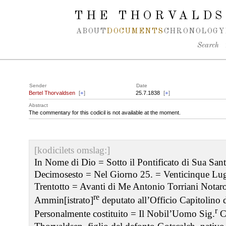
Spring navigation over
THE THORVALDS
ABOUT
DOCUMENTS
CHRONOLOGY
Search
Sender
Date
Bertel Thorvaldsen
[
+
]
25.7.1838
[
+
]
Abstract
The commentary for this codicil is not available at the moment.
[kodicilets omslag:]
In Nome di Dio = Sotto il Pontificato di Sua San
Decimosesto = Nel Giorno 25. = Venticinque Lug
Trentotto = Avanti di Me Antonio Torriani Notar
re
Ammin[istrato]
deputato all’Officio Capitolino 
r
Personalmente costituito = Il Nobil’Uomo Sig.
C