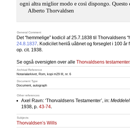
ogni altra miglior modo e così dispongo. Questo
Alberto Thorvaldsen
General Comment
Det “hemmelige” kodicil af 25.7.1838 til Thorvaldsens 
24.8.1837
. Kodicilet henlå uåbnet og forseglet i 100 år f
op. cit. 1938.
Se også oversigten over alle
Thorvaldsens testamenter
Archival Reference
Notarialarkivet, Rom, kopi m29
III
, nr. 6
Document Type
Document, autograph
Other references
Axel Ravn: ‘Thorvaldsens Testamenter’, in:
Meddelel
1938, p.
43-74
.
Subjects
Thorvaldsen's Wills