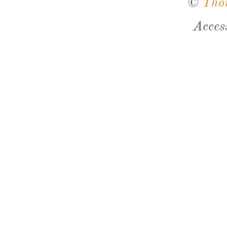
©
Tho
Acces