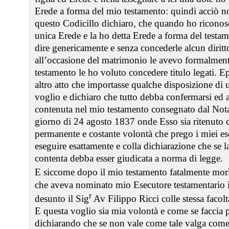
Erede a forma del mio testamento: quindi acciò no
questo Codicillo dichiaro, che quando ho riconosc
unica Erede e la ho detta Erede a forma del testam
dire genericamente e senza concederle alcun diritto
all’occasione del matrimonio le avevo formalment
testamento le ho voluto concedere titulo legati. 
altro atto che importasse qualche disposizione di
voglio e dichiaro che tutto debba confermarsi ed a
contenuta nel mio testamento consegnato dal Notaj
giorno di 24 agosto 1837 onde Esso sia ritenuto
permanente e costante volontà che prego i miei es
eseguire esattamente e colla dichiarazione che se l
contenta debba esser giudicata a norma di legge.
E siccome dopo il mio testamento fatalmente morì
che aveva nominato mio Esecutore testamentario 
r
desunto il Sig
Av Filippo Ricci colle stessa facolt
E questa voglio sia mia volontà e come se faccia 
dichiarando che se non vale come tale valga com