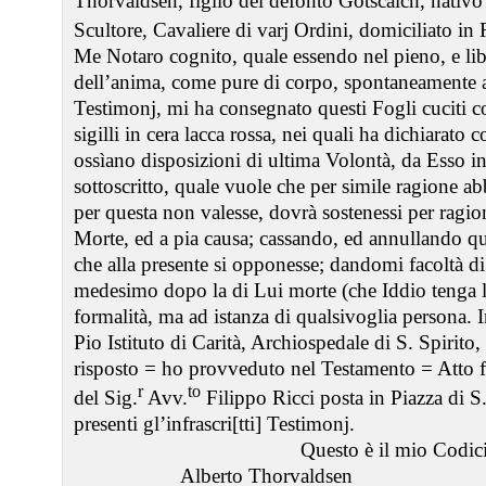
Thorvaldsen, figlio del defonto Gotscalch, nati
Scultore, Cavaliere di varj Ordini, domiciliato in
Me Notaro cognito, quale essendo nel pieno, e libe
dell’anima, come pure di corpo, spontaneamente all
Testimonj, mi ha consegnato questi Fogli cuciti co
sigilli in cera lacca rossa, nei quali ha dichiarato
ossìano disposizioni di ultima Volontà, da Esso int
sottoscritto, quale vuole che per simile ragione ab
per questa non valesse, dovrà sostenessi per ragi
Morte, ed a pia causa; cassando, ed annullando q
che alla presente si opponesse; dandomi facoltà di
medesimo dopo la di Lui morte (che Iddio tenga l
formalità, ma ad istanza di qualsivoglia persona. 
Pio Istituto di Carità, Archiospedale di S. Spirito
risposto = ho provveduto nel Testamento = Atto f
r
to
del Sig.
Avv.
Filippo Ricci posta in Piazza di S
presenti gl’infrascri[tti] Testimonj.
Questo è il mio Codici
Alberto Thorvaldsen