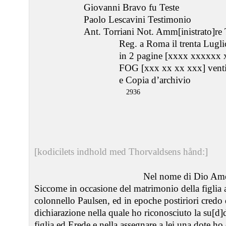
Giovanni Bravo fu Teste
Paolo Lescavini Testimonio
Ant. Torriani Not. Amm[inistrato]re
Reg. a Roma il trenta Lugl
in 2 pagine [xxxx xxxxxx 
FOG [xxx xx xx xxx] venti
e Copia d’archivio
2936
[kodicilets indhold med Thorvaldsens hånd:]
Nel nome di Dio Am
Siccome in occasione del matrimonio della figlia a
colonnello Paulsen, ed in epoche postiriori credo 
dichiarazione nella quale ho riconosciuto la su[d]
figlia ed Erede e nella assegnare a lei una dote ho d