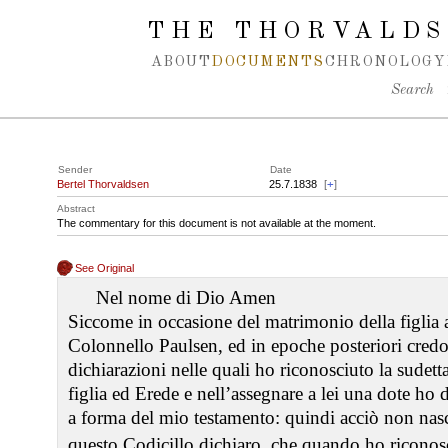
Spring navigation over
THE THORVALDS
ABOUT
DOCUMENTS
CHRONOLOGY
Search
Sender
Date
Bertel Thorvaldsen
25.7.1838
[
+
]
Abstract
The commentary for this document is not available at the moment.
See Original
Nel nome di Dio Amen
Siccome in occasione del matrimonio della figlia a
Colonnello Paulsen, ed in epoche posteriori credo
dichiarazioni nelle quali ho riconosciuto la sudet
figlia ed Erede e nell’assegnare a lei una dote ho d
a forma del mio testamento: quindi acciò non nasc
questo Codicillo dichiaro, che quando ho riconosc