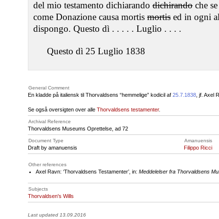
del mio testamento dichiarando
dichirando
che se
come Donazione causa mortis
mortis
ed in ogni a
dispongo. Questo dì . . . . . Luglio . . . .
Questo dì 25 Luglio 1838
General Comment
En kladde på italiensk til Thorvaldsens “hemmelige” kodicil af
25.7.1838
, jf. Axel
Se også oversigten over alle
Thorvaldsens testamenter
.
Archival Reference
Thorvaldsens Museums Oprettelse, ad 72
Document Type
Amanuensis
Draft by amanuensis
Filippo Ricci
Other references
Axel Ravn: ‘Thorvaldsens Testamenter’, in:
Meddelelser fra Thorvaldsens M
Subjects
Thorvaldsen's Wills
Last updated 13.09.2016