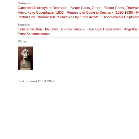
Subjects
Cancelled Journeys to Denmark
·
Plaster Casts, Other
·
Plaster Casts, Thorval
Artworks to Copenhagen 1833
·
Requests to Come to Denmark (1820-1838)
·
P
Portraits by Thorvaldsen
·
Sculptures by Other Artists
·
Thorvaldsen's Helpfulne
Persons
Constantin Brun
·
Ida Brun
·
Antonio Canova
·
Giuseppe Capecelatro
·
Angelika 
Ernst Schimmelmann
Works
Last updated 25.04.2017