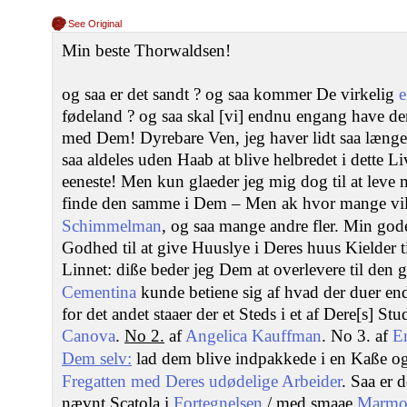
See Original
Min beste Thorwaldsen!
og saa er det sandt ? og saa kommer De virkelig
fødeland ? og saa skal [vi] endnu engang have de
med Dem! Dyrebare Ven, jeg haver lidt saa længe
saa aldeles uden Haab at blive helbredet i dette Li
eeneste! Men kun glaeder jeg mig dog til at leve 
finde den samme i Dem – Men ak hvor mange vi
Schimmelman
, og saa mange andre fler. Min go
Godhed til at give Huuslye i Deres huus Kielder
Linnet: diße beder jeg Dem at overlevere til den
Cementina
kunde betiene sig af hvad der duer end
for det andet staaer der et Steds i et af Dere[s] Stu
Canova
.
No 2.
af
Angelica Kauffman
. No 3. af
Er
Dem selv:
lad dem blive indpakkede i en Kaße og
Fregatten med Deres udødelige Arbeider
. Saa er 
nævnt Scatola i
Fortegnelsen
/ med smaae
Marmor