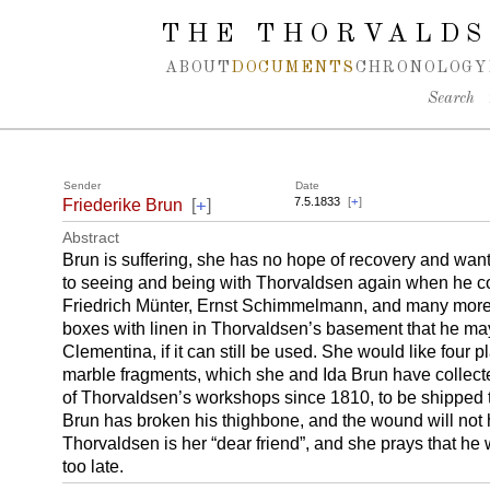
Spring navigation over
THE THORVALDS
ABOUT
DOCUMENTS
CHRONOLOGY
Search
Sender
Date
+
7.5.1833
[
+
]
Friederike Brun
[
]
Abstract
Brun is suffering, she has no hope of recovery and want
to seeing and being with Thorvaldsen again when he c
Friedrich Münter, Ernst Schimmelmann, and many more
boxes with linen in Thorvaldsen’s basement that he may 
Clementina, if it can still be used. She would like four 
marble fragments, which she and Ida Brun have collec
of Thorvaldsen’s workshops since 1810, to be shipped
Brun has broken his thighbone, and the wound will not 
Thorvaldsen is her “dear friend”, and she prays that he 
too late.