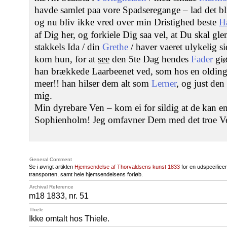
havde samlet paa vore Spadseregange – lad det b
og nu bliv ikke vred over min Dristighed beste
H
af Dig her, og forkiele Dig saa vel, at Du skal 
stakkels Ida / din
Grethe
/ haver vaeret ulykelig s
kom hun, for at
see
den 5te Dag hendes
Fader
giø
han brækkede Laarbeenet ved, som hos en olding
meer!! han hilser dem alt som
Lerner
, og just de
mig.
Min dyrebare Ven – kom ei for sildig at de kan e
Sophienholm! Jeg omfavner Dem med det troe V
General Comment
Se i øvrigt artiklen
Hjemsendelse af Thorvaldsens kunst 1833
for en udspecificer
transporten, samt hele hjemsendelsens forløb.​
Archival Reference
m18 1833, nr. 51
Thiele
Ikke omtalt hos Thiele.