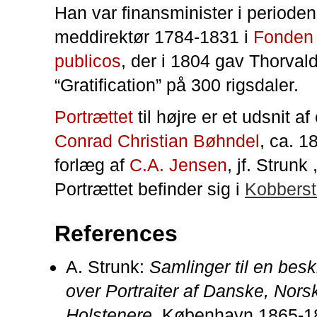
Han var finansminister i periode
meddirektør 1784-1831 i
Fonden
publicos
, der i 1804 gav Thorval
“Gratification” på 300 rigsdaler.
Portrættet
til højre er et udsnit af 
Conrad Christian Bøhndel
, ca. 1
forlæg af
C.A. Jensen
, jf. Strunk 
Portrættet befinder sig i
Kobberst
References
A. Strunk:
Samlinger til en bes
over Portraiter af Danske, Nors
Holstenere
, København 1865-188