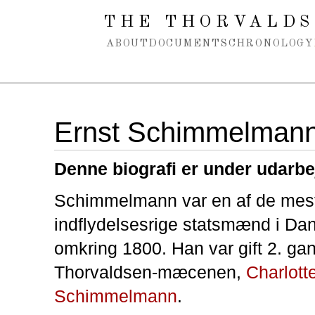
Spring navigation over
THE THORVALDS
ABOUT
DOCUMENTS
CHRONOLOGY
Ernst Schimmelman
Denne biografi er under udarbe
Schimmelmann var en af de mes
indflydelsesrige statsmænd i Da
omkring 1800. Han var gift 2. g
Thorvaldsen-mæcenen,
Charlott
Schimmelmann
.