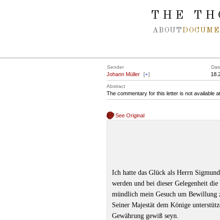
Spring navigation over
THE TH
ABOUT
DOCUME
Sender
Dat
Johann Müller
[
+
]
18.
Abstract
The commentary for this letter is not available 
See Original
Ich hatte das Glück als Herrn Sigmu
werden und bei dieser Gelegenheit di
mündlich mein Gesuch um Bewillung zu
Seiner Majestät dem Könige unterstütz
Gewährung gewiß seyn.