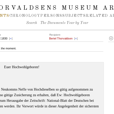
ORVALDSENS MUSEUM A
NTS
CHRONOLOGY
PERSONS
SUBJECTS
RELATED A
Search
The Documents Year by Year
e
Recipient
2.1830
[
+
]
Bertel Thorvaldsen
[
+
]
at the moment.
Euer Hochwohlgeboren!
nd Neukomms Neffe von Hochdieselben so gütig aufgenommen zu
e so gütige Zusicherung zu erhalten, daß Ew: Hochwohlgeboren
m Herausgabe der Zeitschrift: National-Blatt der Deutschen bei
en werden. Ihr Vorwort würde in dieser Angelegenheit der sichersten