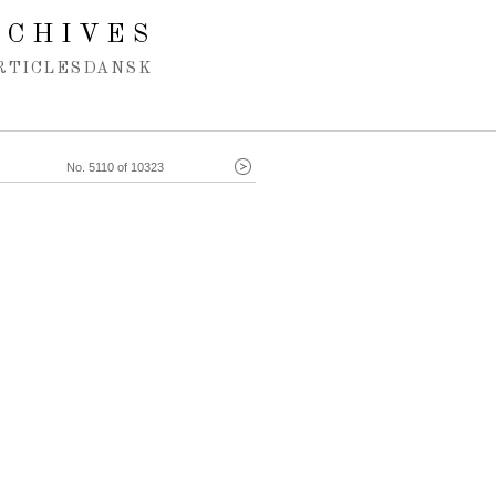
RCHIVES
RTICLES
DANSK
No. 5110 of 10323