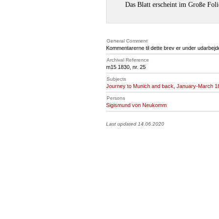
Das Blatt erscheint im Große Foli
General Comment
Kommentarerne til dette brev er under udarbejd
Archival Reference
m15 1830, nr. 25
Subjects
Journey to Munich and back, January-March 1
Persons
Sigismund von Neukomm
Last updated 14.06.2020