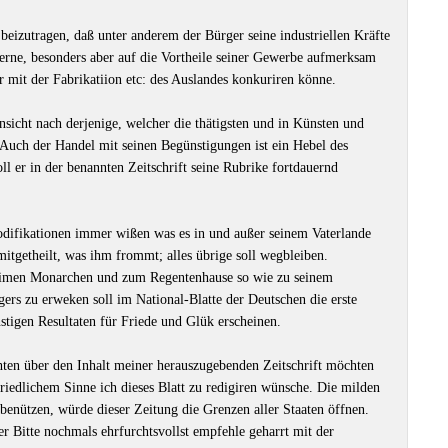
h beizutragen, daß unter anderem der Bürger seine industriellen Kräfte
erne, besonders aber auf die Vortheile seiner Gewerbe aufmerksam
r mit der Fabrikatiion etc: des Auslandes konkuriren könne.
Ansicht nach derjenige, welcher die thätigsten und in Künsten und
Auch der Handel mit seinen Begünstigungen ist ein Hebel des
ll er in der benannten Zeitschrift seine Rubrike fortdauernd
difikationen immer wißen was es in und außer seinem Vaterlande
itgetheilt, was ihm frommt; alles übrige soll wegbleiben.
timen Monarchen und zum Regentenhause so wie zu seinem
ers zu erweken soll im National-Blatte der Deutschen die erste
tigen Resultaten für Friede und Glük erscheinen.
hten über den Inhalt meiner herauszugebenden Zeitschrift möchten
riedlichem Sinne ich dieses Blatt zu redigiren wünsche. Die milden
benützen, würde dieser Zeitung die Grenzen aller Staaten öffnen.
r Bitte nochmals ehrfurchtsvollst empfehle geharrt mit der