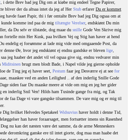
t
, i dette Brev bad jeg Dig om at kiøbe mig endeel Tegne Papirer,
e bliver der da altsaa intet da jeg af Her
Stub
erfarer
Du er kommet
eg havde faaet Papir, thi i før omtalte Brev bad jeg Dig ogsaa om at
jeg kunde komme ind paa de mig
tiltængte Verelser
, endskiønt Du min
eller, da Du selv er tilstæde, dog maae du
snille
Gode Ven Skrive mig
kan fortelle min Her Kusk, paa hvilken Vej og Stig han haver at hend
 Du endelig ej forsømme at lade mig vide med omgaaende Post, da
r denne Øe, hvor jeg endskiønt ej endnu gandske er bleven
lige
,
aa jeg haaber det andet vil vel ogsaa give sig, endnu vedvarer min
en
Miditsinen
brugt men blodt Bade, i Napel vilde jeg gierne opholde
gloe de Ting jeg ej haver seet,
Pestum
faar jeg Desværre ej at see
for
maae, maaskee ved en anden Leilighed .. af den inderlig Snille Gode
 Dage siden faar Du maaske meere at vide om mig en jeg her gider
og en inderlig Snil Ven! Hilds ham Tusinde gange fra mig, og Tak
r de faa Dage vi vare gangske tilsammen. De vare mig og er mig til
er.
e Dig hvilket Helvedes Spetakeel
Widsuvius
haver holdt i denne Tid,
elæggelser han haver foraarsaget, men fortsætter imens sin Rasenhed
 Dog nu kan det næsten være det samme, da de arme Menneskers
e deromkring ganske ere til intet giorte, dog maa man haabe det
giør det til, med alt det de taler derom, som om en gangske