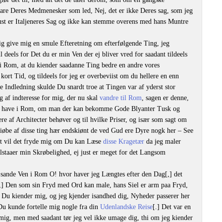
 vare Deres Medmenesker som led, Nej, det er ikke Deres sag, som jeg
just er Italjeneres Sag og ikke kan stemme overens med hans Muntre
g give mig en smule Efteretning om efterfølgende Ting, jeg
 deels for Det du er min Ven der ej bliver vred for saadant tildeels
 i Rom, at du kiender saadanne Ting bedre en andre vores
rt Tid, og tildeels for jeg er overbeviist om du hellere en enn
e Indledning skulde Du snardt troe at Tingen var af yderst stor
 af indteresse for mig, der nu skal
vandre til Rom
, sagen er denne,
have i Rom, om man der kan bekomme Gode Blyanter Tusk og
re af Architecter behøver og til hvilke Priser, og især som sagt om
kiøbe af disse ting hær endskiønt de ved Gud ere Dyre nogk her – See
et vil det fryde mig om Du kan Læse
disse Kragetær
da jeg maler
ilstaaer min Skrøbelighed, ej just er meget for det Langsom
sande Ven i Rom O! hvor haver jeg Længtes efter den Dag[,] det
,] Den som sin Fryd med Ord kan male, hans Siel er arm paa Fryd,
. Du kiender mig, og jeg kjender isandhed dig, Nyheder passerer her
u kunde fortelle mig nogle fra din
Udenlandske Reise
[.] Det var en
 mig, men med saadant tør jeg vel ikke umage dig, thi om jeg kiender