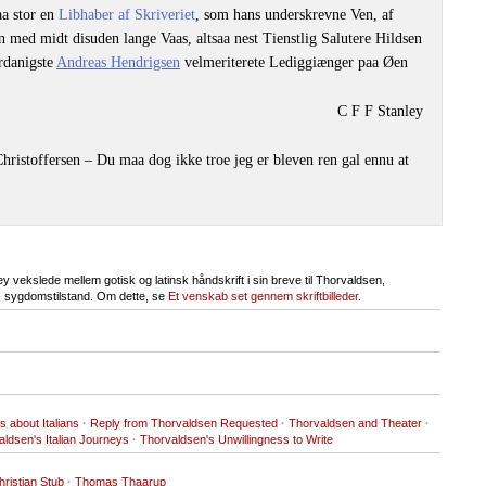
aa stor en
Libhaber af Skriveriet
, som hans underskrevne Ven, af
n med midt disuden lange Vaas, altsaa nest Tienstlig Salutere Hildsen
erdanigste
Andreas Hendrigsen
velmeriterete Lediggiænger paa Øen
C F F Stanley
hristoffersen – Du maa dog ikke troe jeg er bleven ren gal ennu at
 vekslede mellem gotisk og latinsk håndskrift i sin breve til Thorvaldsen,
s sygdomstilstand. Om dette, se
Et venskab set gennem skriftbilleder
.
s about Italians
·
Reply from Thorvaldsen Requested
·
Thorvaldsen and Theater
·
ldsen's Italian Journeys
·
Thorvaldsen's Unwillingness to Write
hristian Stub
·
Thomas Thaarup