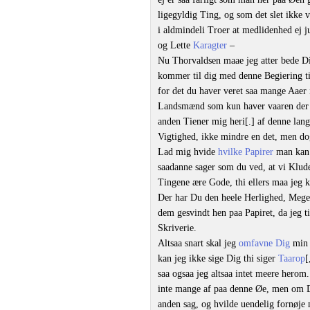
ligegyldig Ting, og som det slet ikke
i aldmindeli Troer at medlidenhed ej 
og Lette
Karagter
–
Nu Thorvaldsen maae jeg atter bede Di
kommer til dig med denne Begiering til
for det du haver veret saa mange Aaer
Landsmænd som kun haver vaaren der ko
anden Tiener mig heri[.] af denne lang
Vigtighed, ikke mindre en det, men dog
Lad mig hvide
hvilke Papirer
man kan 
saadanne sager som du ved, at vi Klude
Tingene ære Gode, thi ellers maa jeg 
Der har Du den heele Herlighed, Meg
dem gesvindt hen paa Papiret, da jeg t
Skriverie.
Altsaa snart skal jeg
omfavne Dig
min 
kan jeg ikke sige Dig thi siger
Taarop
[
saa ogsaa jeg altsaa intet meere herom
inte mange af paa denne Øe, men om D
anden sag, og hvilde uendelig fornøje