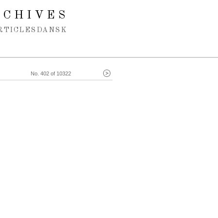
RCHIVES
RTICLES
DANSK
No. 402 of 10322