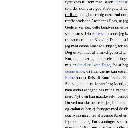
fyrst kom til Rom med Baron
Schubar
som der skal være god Kiøb paa, af dett
til Rom
, det glæder mig mere end om j
træffe saadanne Anstalter i Rom, at 
Gode ej var der, dette behøves nu ej h
som snarest Din
Adresse
, paa det jeg 
transportere mine Knogler, Dette maa
jeg med denne Maaneds udgang forlade
Dog er kommet til mærkelige Kræfter, s
Kur, dog haver jeg den heele Tid ing
mig en
8te eller 14ten Dage
, for at be
denne sinde
, da finangserne kun ere s
Rothe
som er Reist til Rom for 8 a 10
Skrevet, det er en fortreffelig Mand, 
ham endnu endgang paa miine Vegne fo
mere Nytte en han maaske selv formod
Du ved maaske bedre en jeg kan berett
og endnu er han ej fornøget med de Ød
dog synes mig med aftagende Kræfter,
Eyendomme og Forhaabninger, som boed
ej er saa farligt som man her paa Øen 