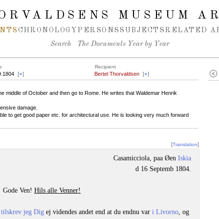
ORVALDSENS MUSEUM A
NTS
CHRONOLOGY
PERSONS
SUBJECTS
RELATED A
Search
The Documents Year by Year
e
Recipient
9.1804
[
+
]
Bertel Thorvaldsen
[
+
]
 the middle of October and then go to Rome. He writes that Waldemar Henrik
tensive damage.
sible to get good paper etc. for architectural use. He is looking very much forward
[
]
Translation
Casamicciola, paa Øen
Iskia
d 16 Septemb 1804.
Gode Ven!
Hils alle Venner!
t
tilskrev jeg Dig
ej videndes andet end at du endnu var
i Livorno
, og