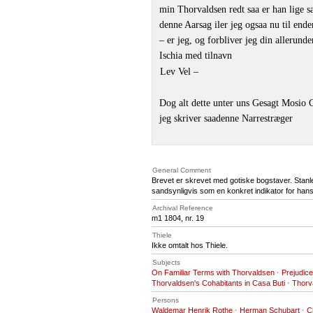
min Thorvaldsen redt saa er han lige s
denne Aarsag iler jeg ogsaa nu til ende
– er jeg, og forbliver jeg din allerund
Ischia med tilnavn
Lev Vel –
Dog alt dette unter uns Gesagt Mosio C
jeg skriver saadenne Narrestræger
General Comment
Brevet er skrevet med gotiske bogstaver. Stanley
sandsynligvis som en konkret indikator for han
Archival Reference
m1 1804, nr. 19
Thiele
Ikke omtalt hos Thiele.
Subjects
On Familiar Terms with Thorvaldsen
·
Prejudice
Thorvaldsen's Cohabitants in Casa Buti
·
Thorva
Persons
Waldemar Henrik Rothe
·
Herman Schubart
·
C