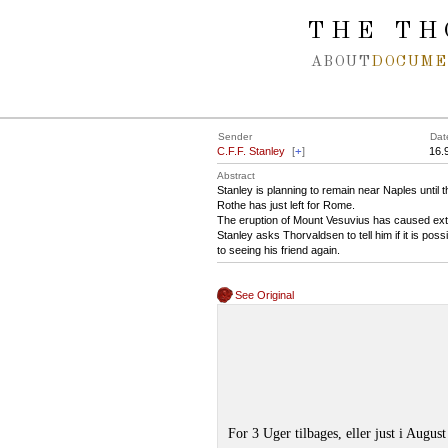
Spring navigation over
THE TH
ABOUT
DOCUME
Sender
Dat
C.F.F. Stanley
[
+
]
16.
Abstract
Stanley is planning to remain near Naples until
Rothe has just left for Rome.
The eruption of Mount Vesuvius has caused ex
Stanley asks Thorvaldsen to tell him if it is pos
to seeing his friend again.
See Original
For 3 Uger tilbages, eller just i Augus