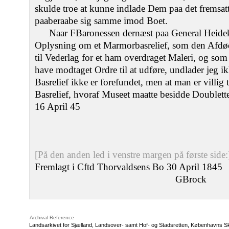
skulde troe at kunne indlade Dem paa det fremsatt
paaberaabe sig samme imod Boet.
Naar FBaronessen dernæst paa General Heide
Oplysning om et Marmorbasrelief, som den Afdød
til Vederlag for et ham overdraget Maleri, og so
have modtaget Ordre til at udføre, undlader jeg ik
Basrelief ikke er forefundet, men at man er villig 
Basrelief, hvoraf Museet maatte besidde Doublett
16 April 45
[På den anden led i venstre margen på første side:
Fremlagt i Cftd Thorvaldsens Bo 30 April 1845
GBrock
Archival Reference
Landsarkivet for Sjælland, Landsover- samt Hof- og Stadsretten, Københavns S