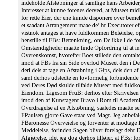
indeholde Afstøbninger af samtlige hans Arbeider
Interesser at kunne forenes derved, at Museet midl
for rette Eier, der ene kunde disponere over bemel
et saadant Arrangement maae de’ hr Executorer ef
vistnok antages at have fuldkommen Beføielse, og 
henstille til FBs: Betænkning, om De ikke i de 
Omstændigheder maatte finde Opfordring til at i
Overenskomst, hvorefter Boet stillede den omtalte 
imod at FBs fra sin Side overlod Museet den i 
deri dels at tage en Afstøbning i Gips, dels den 
samt derhos udstedte en lovformelig forbindende
ved Deres Død skulde tilfalde Museet med fuld
Eiendom. Ligesom FruB: derhos efter Skrivelsen af
imod den af Kunstagent Bravo i Rom til Academie
Overdragelse af en Afstøbning, saaledes maatte sel
FPaulsen gjorte Gave staae ved Magt. Jeg anbefale
FBaronesse Overveielse og forventer at modtage
Meddelelse, forinden Sagen bliver forelagt dehr E
Afgjørelse, idet jeg dog derhos tilføier, at FBs: fo