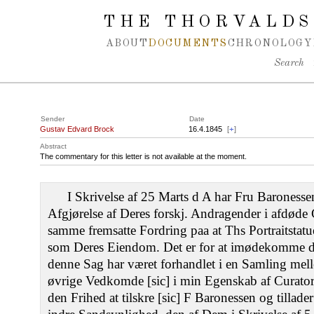
Spring navigation over
THE THORVALDS
ABOUT
DOCUMENTS
CHRONOLOGY
Search
Sender
Date
Gustav Edvard Brock
16.4.1845
[
+
]
Abstract
The commentary for this letter is not available at the moment.
I Skrivelse af 25 Marts d A har Fru Baroness
Afgjørelse af Deres forskj. Andragender i afdøde
samme fremsatte Fordring paa at Ths Portraitstat
som Deres Eiendom. Det er for at imødekomme dett
denne Sag har været forhandlet i en Samling melle
øvrige Vedkomde [sic] i min Egenskab af Curato
den Frihed at tilskre [sic] F Baronessen og tillade