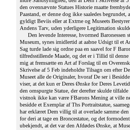
indre Sandsynlighed, den af Dem i Skrivelse af 5
den ovennævnte Statues Historie maatte frembyde
Paastand, er denne dog ikke saaledes begrundet, a
gyldigt Beviis eller at Extrne og Museets Bestyrer
Andens Tarv, uden yderligere Legitimation sku
Den levende Interesse, hvormed Baronessen st
Museum, synes imidlertid at aabne Udsigt til et
Sag turde lade sig ordne paa en saavel for F Bar
tilfredsstillende Maade, og det er i Tillid til denne 
mig at fremsætte en Art af Forslag til en Overens
Skrivelse af 5 Feb indeholdte Tilsagn om efter De
Museet alle de Originaler, hvoraf De ser i Besidd
viser, at det kun er Deres Ønske for Deres Levet
den omspurgte Statue, der derefter skulde tilfald
vistnok ikke kan være FBarons Mening at ville neg
besidde et Exemplar af Ths Portraitstatue, saameg
har erklæret Dem villig til at overlade samme d
for deri at tage en Broncestatue, og det formode
ubekjendt, at det var den Afdødes Ønske, at Muse