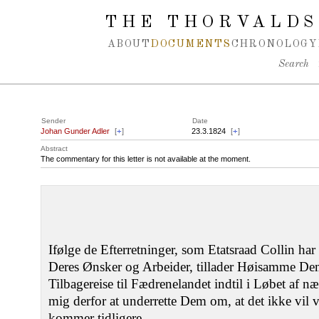
Spring navigation over
THE THORVALDS
ABOUT
DOCUMENTS
CHRONOLOGY
Search
Sender
Date
Johan Gunder Adler
[
+
]
23.3.1824
[
+
]
Abstract
The commentary for this letter is not available at the moment.
Ifølge de Efterretninger, som Etatsraad Collin h
Deres Ønsker og Arbeider, tillader Høisamme De
Tilbagereise til Fædrenelandet indtil i Løbet af 
mig derfor at underrette Dem om, at det ikke vil
kommer tidligere.