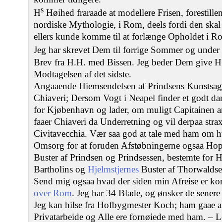
s
H
Høihed fraraade at modellere Frisen, forestill
nordiske Mythologie, i Rom, deels fordi den skal 
ellers kunde komme til at forlænge Opholdet i Ro
Jeg har skrevet Dem til forrige Sommer og unde
Brev fra H.H. med Bissen. Jeg beder Dem give 
Modtagelsen af det sidste.
Angaaende Hiemsendelsen af Prindsens Kunstsager
Chiaveri; Dersom Vogt i Neapel finder et godt dan
for Kjøbenhavn og lader, om muligt Capitainen 
faaer Chiaveri da Underretning og vil derpaa strax
Civitavecchia. Vær saa god at tale med ham om h
Omsorg for at foruden Afstøbningerne ogsaa Hopf
Buster af Prindsen og Prindsessen, bestemte for 
Bartholins og
Hjelmstjernes
Buster af Thorwalds
Send mig ogsaa hvad der siden min Afreise er k
over Rom
. Jeg har 34 Blade, og ønsker de sener
Jeg kan hilse fra Hofbygmester Koch; ham gaae al
Privatarbeide og Alle ere fornøiede med ham. – L