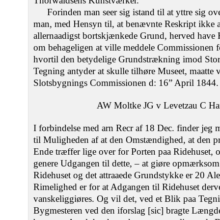
Thorwaldsens Kunstværker.
Forinden man seer sig istand til at yttre sig o
man, med Hensyn til, at benævnte Reskript ikke a
allernaadigst bortskjænkede Grund, herved have
om behageligen at ville meddele Commissionen 
hvortil den betydelige Grundstrækning imod St
Tegning antyder at skulle tilhøre Museet, maatte 
Slotsbygnings Commissionen d: 16” April 1844.
AW Moltke JG v Levetzau C Han
I forbindelse med arn Recr af 18 Dec. finder jeg 
til Muligheden af at den Omstændighed, at den pr
Ende træffer lige over for Porten paa Ridehuset, o
genere Udgangen til dette, – at giøre opmærksom
Ridehuset og det attraaede Grundstykke er 20 Alen
Rimelighed er for at Adgangen til Ridehuset der
vanskeliggiøres. Og vil det, ved et Blik paa Teg
Bygmesteren ved den iforslag [sic] bragte Længde