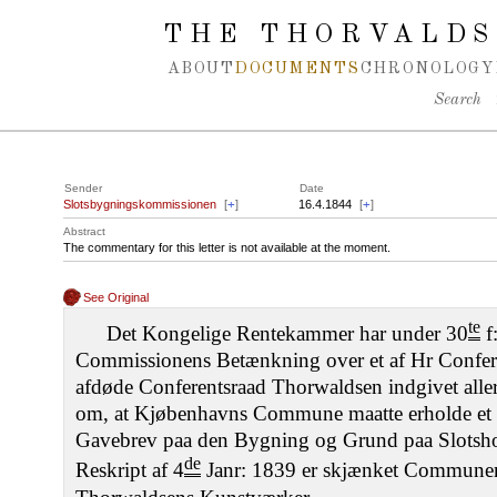
Spring navigation over
THE THORVALDS
ABOUT
DOCUMENTS
CHRONOLOGY
Search
Sender
Date
Slotsbygningskommissionen
[
+
]
16.4.1844
[
+
]
Abstract
The commentary for this letter is not available at the moment.
See Original
te
Det Kongelige Rentekammer har under 30
f
Commissionens Betænkning over et af Hr Confer
afdøde Conferentsraad Thorwaldsen indgivet alle
om, at Kjøbenhavns Commune maatte erholde et K
Gavebrev paa den Bygning og Grund paa Slotshol
de
Reskript af 4
Janr: 1839 er skjænket Communen