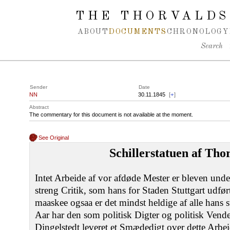
Spring navigation over
THE THORVALDS
ABOUT
DOCUMENTS
CHRONOLOGY
Search
Sender
Date
NN
30.11.1845
[
+
]
Abstract
The commentary for this document is not available at the moment.
See Original
Schillerstatuen af Tho
Intet Arbeide af vor afdøde Mester er bleven unde
streng Critik, som hans for Staden Stuttgart udført
maaskee ogsaa er det mindst heldige af alle hans s
Aar har den som politisk Digter og politisk Vend
Dingelstedt leveret et Smædedigt over dette Arbei