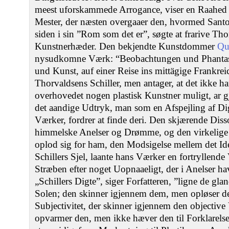
meest uforskammede Arrogance, viser en Raahed 
Mester, der næsten overgaaer den, hvormed Sant
siden i sin ”Rom som det er”, søgte at frarive Tho
Kunstnerhæder. Den bekjendte Kunstdommer
Qu
nysudkomne Værk: “Beobachtungen und Phantas
und Kunst, auf einer Reise ins mittägige Frankre
Thorvaldsens Schiller, men antager, at det ikke ha
overhovedet nogen plastisk Kunstner muligt, ar g
det aandige Udtryk, man som en Afspejling af Di
Værker, fordrer at finde deri. Den skjærende Dis
himmelske Anelser og Drømme, og den virkelige 
oplod sig for ham, den Modsigelse mellem det Idea
Schillers Sjel, laante hans Værker en fortryllend
Stræben efter noget Uopnaaeligt, der i Anelser hav
„Schillers Digte”, siger Forfatteren, ”ligne de gla
Solen; den skinner igjennem dem, men opløser de
Subjectivitet, der skinner igjennem den objective
opvarmer den, men ikke hæver den til Forklarelse