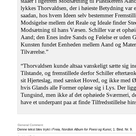
staaer i ligefrem Modsætning til Plastikerens Aan
lykkes Thorvaldsen, der i høieste Betydning var 
saadan, hos hvem Ideen selv bestemmer Fremstilli
Modsigelse mellem det Reale og Ideale finder Sted, 
Modsætning til hans Væsen. Schiller var et ophø
Aand; den Enes indre Sands og Følelse er uden 
Kunsten fundet Eenheden mellem Aand og Materie
Tilværelse.”
“Thorvaldsen kunde altsaa vanskeligt sætte sig i
Tilstande, og fremstillede derfor Schiller eftertæ
sit Hjerteslag, med sænket Hoved, og ikke med Ø
hvis Glands alle Former opløse sig i Lys. Der ligge
Tungsind, men ikke af det ophøiede Sværmeri, de
have et underpant paa at finde Tilfredsstillelse hi
General Comment
Denne tekst blev trykt i
Freia, Nordisk Album for Poesi og Kunst
, 1. Bind. Nr. 9.