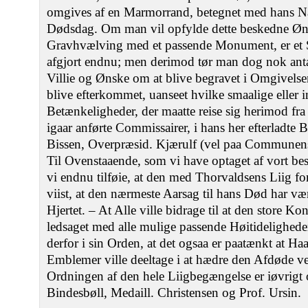
omgives af en Marmorrand, betegnet med hans N
Dødsdag. Om man vil opfylde dette beskedne Øns
Gravhvælving med et passende Monument, er et S
afgjort endnu; men derimod tør man dog nok antag
Villie og Ønske om at blive begravet i Omgivelsen
blive efterkommet, uanseet hvilke smaalige eller
Betænkeligheder, der maatte reise sig herimod fra 
igaar anførte Commissairer, i hans her efterladt
Bissen, Overpræsid. Kjærulf (vel paa Communens 
Til Ovenstaaende, som vi have optaget af vort b
vi endnu tilføie, at den med Thorvaldsens Liig f
viist, at den nærmeste Aarsag til hans Død har v
Hjertet. ‒ At Alle ville bidrage til at den store K
ledsaget med alle mulige passende Høitideligheder
derfor i sin Orden, at det ogsaa er paatænkt at 
Emblemer ville deeltage i at hædre den Afdøde ved
Ordningen af den hele Liigbegængelse er iøvrigt o
Bindesbøll, Medaill. Christensen og Prof. Ursin.