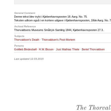
General Comment
Denne tekst blev trykt i
Kjøbenhavnsposten
18. Aarg. No. 75.
Teksten udkom også i en kortere udgave i
Kjøbenhavnsposten
, 18de Aarg. No. 
Archival Reference
Thorvaldsens Museums Småtryk-Samling 1844, Kjøbenhavnsposten 27.3.
Subjects
Thorvaldsen's Death
·
Thorvaldsen's Post-Mortem
Persons
Gottlieb Bindesbøll
·
H.W. Bissen
·
Just Mathias Thiele
·
Bertel Thorvaldsen
Last updated 12.03.2015
The Thorval