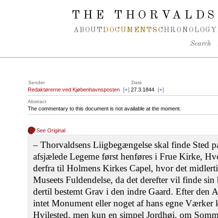
Spring navigation over
THE THORVALDS
ABOUT
DOCUMENTS
CHRONOLOGY
Search
Sender
Date
Redaktørerne ved Kjøbenhavnsposten
[
+
]
27.3.1844
[
+
]
Abstract
The commentary to this document is not available at the moment.
See Original
‒ Thorvaldsens Liigbegængelse skal finde Sted p
afsjælede Legeme først henføres i Frue Kirke, Hv
derfra til Holmens Kirkes Capel, hvor det midlertid
Museets Fuldendelse, da det derefter vil finde sin
dertil bestemt Grav i den indre Gaard. Efter den
intet Monument eller noget af hans egne Værker 
Hvilested, men kun en simpel Jordhøi, om Som