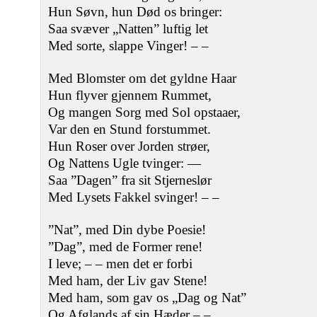
Hun Søvn, hun Død os bringer:
Saa svæver „Natten” luftig let
Med sorte, slappe Vinger! ‒ ‒
Med Blomster om det gyldne Haar
Hun flyver gjennem Rummet,
Og mangen Sorg med Sol opstaaer,
Var den en Stund forstummet.
Hun Roser over Jorden strøer,
Og Nattens Ugle tvinger: —
Saa ”Dagen” fra sit Stjerneslør
Med Lysets Fakkel svinger! ‒ ‒
”Nat”, med Din dybe Poesie!
”Dag”, med de Former rene!
I leve; ‒ ‒ men det er forbi
Med ham, der Liv gav Stene!
Med ham, som gav os „Dag og Nat”
Og Afglands af sin Hæder ‒ ‒