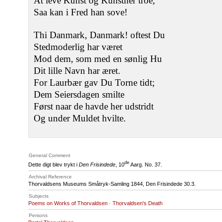
At leve Kunst og Kunstner troe,
Saa kan i Fred han sove!
Thi Danmark, Danmark! oftest Du
Stedmoderlig har været
Mod dem, som med en sønlig Hu
Dit lille Navn har æret.
For Laurbær gav Du Torne tidt;
Dem Seiersdagen smilte
Først naar de havde her udstridt
Og under Muldet hvilte.
General Comment
de
Dette digt blev trykt i
Den Frisindede
, 10
Aarg. No. 37.
Archival Reference
Thorvaldsens Museums Småtryk-Samling 1844, Den Frisindede 30.3.
Subjects
Poems on Works of Thorvaldsen
·
Thorvaldsen's Death
Persons