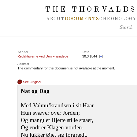
Spring navigation over
THE THORVALDS
ABOUT
DOCUMENTS
CHRONOLOGY
Search
Sender
Date
Redaktørerne ved Den Frisindede
30.3.1844
[
+
]
Abstract
The commentary for this document is not available at the moment.
See Original
Nat og Dag
Med Valmu’krandsen i sit Haar
Hun svæver over Jorden;
Og mangt et Hjerte stille staaer,
Og endt er Klagen vorden.
Nu lukker Øiet sig forgrædt,