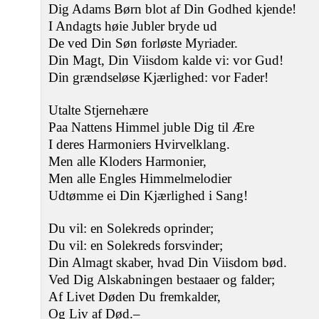
Dig Adams Børn blot af Din Godhed kjende!
I Andagts høie Jubler bryde ud
De ved Din Søn forløste Myriader.
Din Magt, Din Viisdom kalde vi: vor Gud!
Din grændseløse Kjærlighed: vor Fader!
Utalte Stjernehære
Paa Nattens Himmel juble Dig til Ære
I deres Harmoniers Hvirvelklang.
Men alle Kloders Harmonier,
Men alle Engles Himmelmelodier
Udtømme ei Din Kjærlighed i Sang!
Du vil: en Solekreds oprinder;
Du vil: en Solekreds forsvinder;
Din Almagt skaber, hvad Din Viisdom bød.
Ved Dig Alskabningen bestaaer og falder;
Af Livet Døden Du fremkalder,
Og Liv af Død.‒