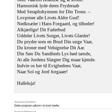
Harmonisk lyde deres Fryderaab
Med Seraphshymnen for Din Trone. ‒
Lovpriser alle Livets Aldre Gud!
Nedknæler i Hans Forgaard, og tilbeder!
Alkjærlige! Dit Faderbud
Uddeler Livets Sorger, Livets Glæder!
Du pryder som en Brud Din unge Vaar,
Du kroner med Velsignelse Dit Aar.
Din Søn Du Sandheds Lys bød tænde,
At alle Jordens Slægter Dig maae kjende.
Indvie os her til Evighedens Vaar,
Naar Sol og Jord forgaaer!
Halleluja!
General Comment
Dette program udkom i et trykt hæfte.
Archival Reference