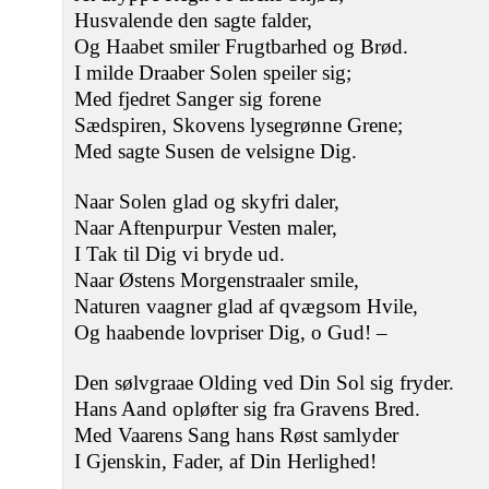
Husvalende den sagte falder,
Og Haabet smiler Frugtbarhed og Brød.
I milde Draaber Solen speiler sig;
Med fjedret Sanger sig forene
Sædspiren, Skovens lysegrønne Grene;
Med sagte Susen de velsigne Dig.
Naar Solen glad og skyfri daler,
Naar Aftenpurpur Vesten maler,
I Tak til Dig vi bryde ud.
Naar Østens Morgenstraaler smile,
Naturen vaagner glad af qvægsom Hvile,
Og haabende lovpriser Dig, o Gud! ‒
Den sølvgraae Olding ved Din Sol sig fryder.
Hans Aand opløfter sig fra Gravens Bred.
Med Vaarens Sang hans Røst samlyder
I Gjenskin, Fader, af Din Herlighed!