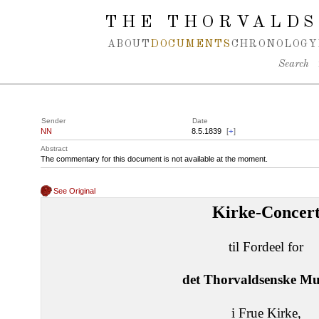
Spring navigation over
THE THORVALDS
ABOUT
DOCUMENTS
CHRONOLOGY
Search
Sender
Date
NN
8.5.1839
[
+
]
Abstract
The commentary for this document is not available at the moment.
See Original
Kirke-Concer
til Fordeel for
det Thorvaldsenske M
i Frue Kirke,