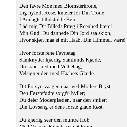
Den favre Møe med Blomsterkrone,
Lig nyfødt Rose, knæler for Din Trone
I Andagts tillidsfulde Bøn:
Lad mig Dit Billeds Præg i Reenhed bære!
Min Gud, Du dannede Din Jord saa skjøn,
Hvor skjøn maa ei mit Haab, Din Himmel, være!
Hvor første rene Favnetag
Samknytter kjærlig Samfunds Kjæde,
Du skuer ned med Velbehag,
Velsigner den med Haabets Glæde.
Dit Forsyn vaager, naar ved Moders Bryst
Den Førstefødte sorgfri hviler;
Du deler Moderglæden, naar den smiler;
Din Lovsang er dens første glade Røst.
Du kjærlig seer den muntre Hob
Med Vaarens Krandse sig at krone.