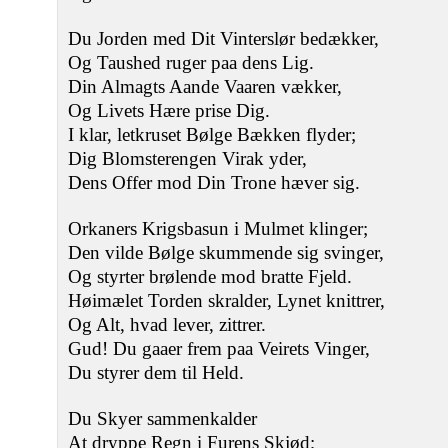
Du Jorden med Dit Vinterslør bedækker,
Og Taushed ruger paa dens Lig.
Din Almagts Aande Vaaren vækker,
Og Livets Hære prise Dig.
I klar, letkruset Bølge Bækken flyder;
Dig Blomsterengen Virak yder,
Dens Offer mod Din Trone hæver sig.
Orkaners Krigsbasun i Mulmet klinger;
Den vilde Bølge skummende sig svinger,
Og styrter brølende mod bratte Fjeld.
Høimælet Torden skralder, Lynet knittrer,
Og Alt, hvad lever, zittrer.
Gud! Du gaaer frem paa Veirets Vinger,
Du styrer dem til Held.
Du Skyer sammenkalder
At dryppe Regn i Furens Skjød;