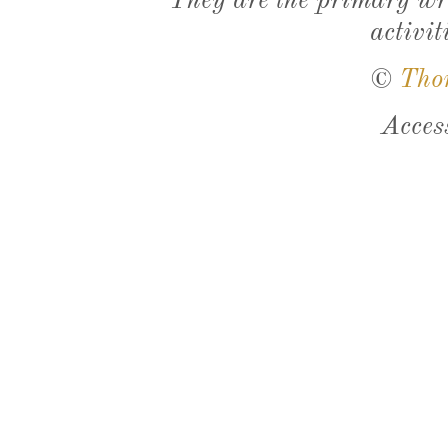
They are the primary wri
activit
©
Tho
Acces