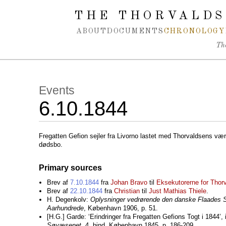
Spring navigation over
THE THORVALDS
ABOUT
DOCUMENTS
CHRONOLOGY
Th
Events
6.10.1844
Fregatten Gefion sejler fra Livorno lastet med Thorvaldsens vær
dødsbo.
Primary sources
Brev af
7.10.1844
fra
Johan Bravo
til
Eksekutorerne for Thor
Brev af
22.10.1844
fra
Christian
til
Just Mathias Thiele
.
H. Degenkolv:
Oplysninger vedrørende den danske Flaades Sk
Aarhundrede
, København 1906, p. 51.
[H.G.] Garde: ‘Erindringer fra Fregatten Gefions Togt i 1844’, 
Søvæsenet
, 4. bind, København 1845, p. 186-209.