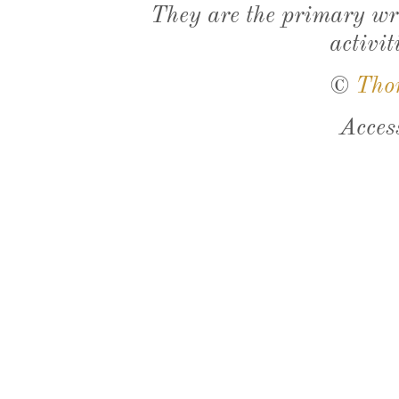
They are the primary wri
activit
©
Tho
Acces