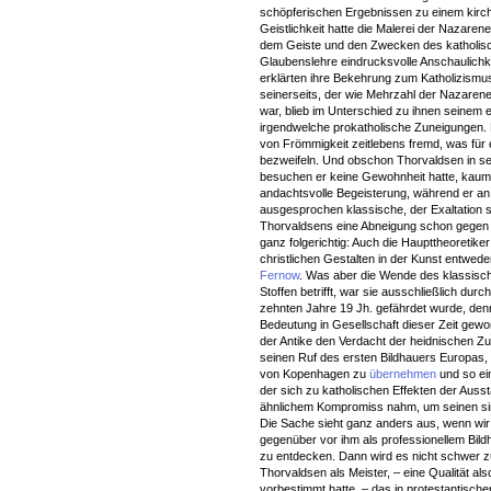
schöpferischen Ergebnissen zu einem kirch
Geistlichkeit hatte die Malerei der Nazare
dem Geiste und den Zwecken des katholisch
Glaubenslehre eindrucksvolle Anschaulichk
erklärten ihre Bekehrung zum Katholizismu
seinerseits, der wie Mehrzahl der Nazaren
war, blieb im Unterschied zu ihnen seinem 
irgendwelche prokatholische Zuneigungen
von Frömmigkeit zeitlebens fremd, was für e
bezweifeln. Und obschon Thorvaldsen in sei
besuchen er keine Gewohnheit hatte, kaum für
andachtsvolle Begeisterung, während er an 
ausgesprochen klassische, der Exaltation 
Thorvaldsens eine Abneigung schon gegen c
ganz folgerichtig: Auch die Haupttheoretik
christlichen Gestalten in der Kunst entwed
Fernow
. Was aber die Wende des klassisch
Stoffen betrifft, war sie ausschließlich du
zehnten Jahre 19 Jh. gefährdet wurde, denn
Bedeutung in Gesellschaft dieser Zeit gew
der Antike den Verdacht der heidnischen Z
seinen Ruf des ersten Bildhauers Europas,
von Kopenhagen zu
übernehmen
und so ei
der sich zu katholischen Effekten der Auss
ähnlichem Kompromiss nahm, um seinen si
Die Sache sieht ganz anders aus, wenn wi
gegenüber vor ihm als professionellem Bild
zu entdecken. Dann wird es nicht schwer z
Thorvaldsen als Meister, – eine Qualität als
vorbestimmt hatte, – das in protestantische