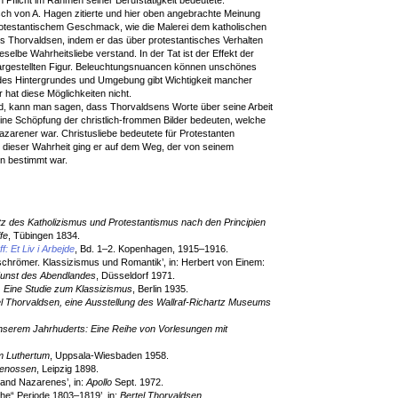
en Pflicht im Rahmen seiner Berufstätigkeit bedeutete.
ch von A. Hagen zitierte und hier oben angebrachte Meinung
rotestantischem Geschmack, wie die Malerei dem katholischen
ss Thorvaldsen, indem er das über protestantisches Verhalten
selbe Wahrheitsliebe verstand. In der Tat ist der Effekt der
 dargestellten Figur. Beleuchtungsnuancen können unschönes
 des Hintergrundes und Umgebung gibt Wichtigkeit mancher
 hat diese Möglichkeiten nicht.
, kann man sagen, dass Thorvaldsens Worte über seine Arbeit
eine Schöpfung der christlich-frommen Bilder bedeuten, welche
zarener war. Christusliebe bedeutete für Protestanten
u dieser Wahrheit ging er auf dem Weg, der von seinem
on bestimmt war.
 des Katholizismus und Protestantismus nach den Principien
fe
, Tübingen 1834.
: Et Liv i Arbejde
, Bd. 1–2. Kopenhagen, 1915–1916.
schrömer. Klassizismus und Romantik’, in: Herbert von Einem:
 Kunst des Abendlandes
, Düsseldorf 1971.
 Eine Studie zum Klassizismus
, Berlin 1935.
el Thorvaldsen, eine Ausstellung des Wallraf-Richartz Museums
nserem Jahrhuderts: Eine Reihe von Vorlesungen mit
m Luthertum
, Uppsala-Wiesbaden 1958.
genossen
, Leipzig 1898.
 and Nazarenes’, in:
Apollo
Sept. 1972.
he“ Periode 1803–1819’, in:
Bertel Thorvaldsen.