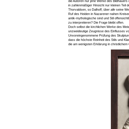
die Autoren nur jene Werke des Bildhauers in
in zahlenmäßiger Hinsicht nur kleinen Teil d
Thorvaldsen, so Dalhoff, über
alle
seine Wer
Ruf des Heiden in Nazarener-nahen Kreise
antik-mythologische sind und Stil offensichtli
zu interpretieren? Die Frage bleibt offen.
Doch selbst die kirchlichen Werke des Meis
unzweideutige Zeugnisse des Einflusses von
Unvoreingenommene Prüfung des Skulptur
dass die höchste Reinheit des Stils und Kl
die am wenigsten Erklärung in christlichem 