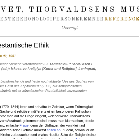
IVET
THORVALDSENS MU
,
MENTER
KRONOLOGI
PERSONER
EMNER
REFERENCE
Oversigt
stantische Ethik
um.dk, 1981
scher Sprache veröffentlicht:
L.I. Taruashvili. “Torvalʼdsen i
 (ed.): Iskusstvo i religiya [Kunst und Religion], Leningrad,
ie bahnbrechende und heute noch aktuelle Idee des Buches von
der Geist des Kapitalismus” (1905) zur schöpferischen
tändnis seiner künstlerischen Persönlichkeit anzuwenden.
(1770–1844) lebte und schaffte im Zeitalter, wenn Frömmigkeit
 Sache und religiöse Indifferenz einen besonderen Fall schon
bevor man auf die Frage eingeht, welcherweise Thorvaldsens
k zum Ausdruck gekommen sind, muss man klarmachen, ob sie
ganz einfache
Frage,
denn der Bildhauer, der von klein auf
n Anderen seine Gefühle äußerst
selten an
. Zudem, obwohl er als
e Kirche zu besuchen und erwies ritueller Seite der Religion keine