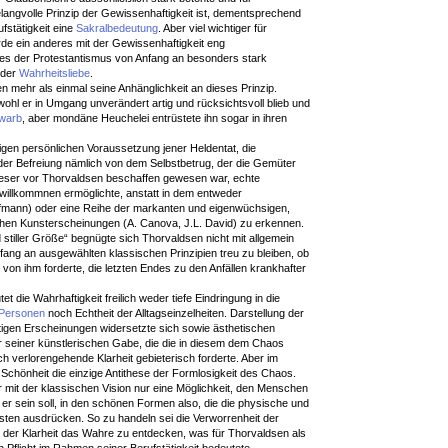
angvolle Prinzip der Gewissenhaftigkeit ist, dementsprechend
fstätigkeit eine
Sakralbedeutung
. Aber viel wichtiger für
e ein anderes mit der Gewissenhaftigkeit eng
s der Protestantismus von Anfang an besonders stark
 der
Wahrheitsliebe
.
n mehr als einmal seine Anhänglichkeit an dieses Prinzip.
hl er in Umgang unverändert artig und rücksichtsvoll blieb und
warb
, aber mondäne Heuchelei entrüstete ihn sogar in ihren
gen persönlichen Voraussetzung jener Heldentat, die
 der Befreiung nämlich von dem Selbstbetrug, der die Gemüter
ieser vor Thorvaldsen beschaffen gewesen war, echte
willkommnen ermöglichte, anstatt in dem entweder
uffmann) oder eine Reihe der markanten und eigenwüchsigen,
lichen Kunsterscheinungen (A. Canova, J.L. David) zu erkennen.
d stiller Größe“ begnügte sich Thorvaldsen nicht mit allgemein
fang an ausgewählten klassischen Prinzipien treu zu bleiben, ob
n ihm forderte, die letzten Endes zu den Anfällen krankhafter
 die Wahrhaftigkeit freilich weder tiefe Eindringung in die
Personen
noch Echtheit der Alltagseinzelheiten. Darstellung der
artigen Erscheinungen widersetzte sich sowie ästhetischen
r seiner künstlerischen Gabe, die die in diesem dem Chaos
h verlorengehende Klarheit gebieterisch forderte. Aber im
Schönheit die einzige Antithese der Formlosigkeit des Chaos.
r mit der klassischen Vision nur eine Möglichkeit, den Menschen
ie er sein soll, in den schönen Formen also, die die physische und
sten ausdrücken. So zu handeln sei die Verworrenheit der
 der Klarheit das Wahre zu entdecken, was für Thorvaldsen als