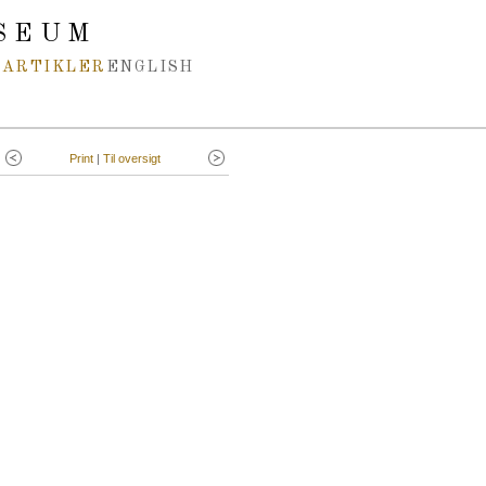
SEUM
ARTIKLER
ENGLISH
Print
|
Til oversigt