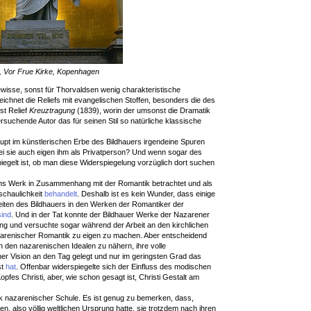
, Vor Frue Kirke, Kopenhagen
wisse, sonst für Thorvaldsen wenig charakteristische
ichnet die Reliefs mit evangelischen Stoffen, besonders die des
st Relief
Kreuztragung
(1839), worin der umsonst die Dramatik
uchende Autor das für seinen Stil so natürliche klassische
upt im künstlerischen Erbe des Bildhauers irgendeine Spuren
, sei sie auch eigen ihm als Privatperson? Und wenn sogar des
spiegelt ist, ob man diese Widerspiegelung vorzüglich dort suchen
ens Werk in Zusammenhang mit der Romantik betrachtet und als
schaulichkeit
behandelt
. Deshalb ist es kein Wunder, dass einige
eiten des Bildhauers in den Werken der Romantiker der
sind
. Und in der Tat konnte der Bildhauer Werke der Nazarener
ng und versuchte sogar während der Arbeit an den kirchlichen
azarenischer Romantik zu eigen zu machen. Aber entscheidend
ch den nazarenischen Idealen zu nähern, ihre volle
er Vision an den Tag gelegt und nur im geringsten Grad das
st
hat
. Offenbar widerspiegelte sich der Einfluss des modischen
fes Christi, aber, wie schon gesagt ist, Christi Gestalt am
istik nazarenischer Schule. Es ist genug zu bemerken, dass,
, also völlig weltlichen Ursprung hatte, sie trotzdem nach ihren