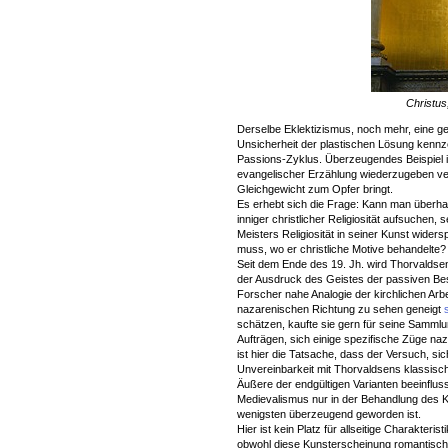
Christus
Derselbe Eklektizismus, noch mehr, eine ge
Unsicherheit der plastischen Lösung kennze
Passions-Zyklus. Überzeugendes Beispiel i
evangelischer Erzählung wiederzugeben vers
Gleichgewicht zum Opfer bringt.
Es erhebt sich die Frage: Kann man überha
inniger christlicher Religiosität aufsuchen
Meisters Religiosität in seiner Kunst wider
muss, wo er christliche Motive behandelte?
Seit dem Ende des 19. Jh. wird Thorvalds
der Ausdruck des Geistes der passiven Be
Forscher nahe Analogie der kirchlichen Arb
nazarenischen Richtung zu sehen geneigt
schätzen, kaufte sie gern für seine Sammlu
Aufträgen, sich einige spezifische Züge n
ist hier die Tatsache, dass der Versuch, si
Unvereinbarkeit mit Thorvaldsens klassisch
Äußere der endgültigen Varianten beeinflus
Medievalismus nur in der Behandlung des Kop
wenigsten überzeugend geworden ist.
Hier ist kein Platz für allseitige Charakter
obwohl diese Kunsterscheinung romantischen