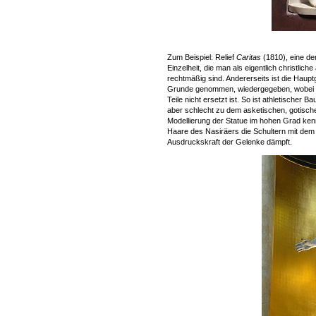
Zum Beispiel: Relief
Caritas
(1810), eine de
Einzelheit, die man als eigentlich christlic
rechtmäßig sind. Andererseits ist die Haupt
Grunde genommen, wiedergegeben, wobei Mi
Teile nicht ersetzt ist. So ist athletische
aber schlecht zu dem asketischen, gotischerwe
Modellierung der Statue im hohen Grad kenn
Haare des Nasiräers die Schultern mit dem 
Ausdruckskraft der Gelenke dämpft.