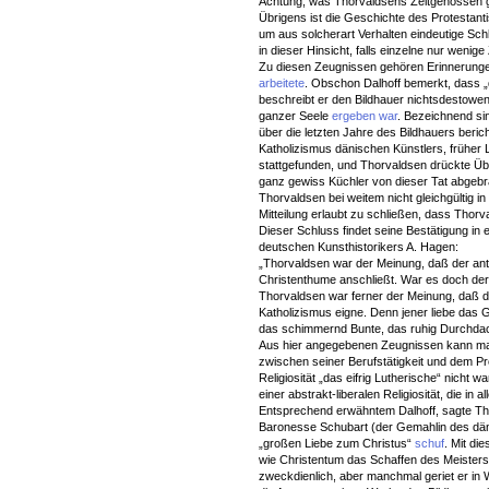
Achtung, was Thorvaldsens Zeitgenossen 
Übrigens ist die Geschichte des Protestantis
um aus solcherart Verhalten eindeutige Schl
in dieser Hinsicht, falls einzelne nur wenige
Zu diesen Zeugnissen gehören Erinnerungen 
arbeitete
. Obschon Dalhoff bemerkt, dass „d
beschreibt er den Bildhauer nichtsdestowen
ganzer Seele
ergeben war
. Bezeichnend s
über die letzten Jahre des Bildhauers beri
Katholizismus dänischen Künstlers, früher
stattgefunden, und Thorvaldsen drückte Üb
ganz gewiss Küchler von dieser Tat abgeb
Thorvaldsen bei weitem nicht gleichgültig 
Mitteilung erlaubt zu schließen, dass Thorv
Dieser Schluss findet seine Bestätigung in
deutschen Kunsthistorikers A. Hagen:
„Thorvaldsen war der Meinung, daß der anti
Christenthume anschließt. War es doch der P
Thorvaldsen war ferner der Meinung, daß di
Katholizismus eigne. Denn jener liebe das 
das schimmernd Bunte, das ruhig Durchda
Aus hier angegebenen Zeugnissen kann man
zwischen seiner Berufstätigkeit und dem P
Religiosität „das eifrig Lutherische“ nicht w
einer abstrakt-liberalen Religiosität, die i
Entsprechend erwähntem Dalhoff, sagte Th
Baronesse Schubart (der Gemahlin des dän
„großen Liebe zum Christus“
schuf
. Mit di
wie Christentum das Schaffen des Meisters b
zweckdienlich, aber manchmal geriet er in