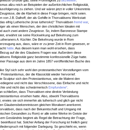
gewisse Gründe gab, seine Frömmigkeit zu
bezweifeln
.
mus allzu reich an Beispielen der außerkirchlichen Religiosität,
ussfolgerung zu ziehen. Und wir wären jetzt in voller Unkenntnis
 Zeugnisse, die die Klarheit in diese Frage bringen, nicht seien.
von J.B. Dalhoff, der als Gehilfe in Thorvaldsens Werkstatt
as eifrig Lutherische (
kras lutherske
)“ Thorvaldsen
fremd war
,
iger als einen Menschen, der den christlichen Idealen mit
ind auch zwei andere Zeugnisse. So, indem Baronesse Stampe
chtet, erwähnt sie seine Rückwirkung auf Bekehrung zum
 Lutheraners A. Küchler. Die Bekehrung wurde in Rom
erzeugung aus, dass, wäre er zu jener Zeit in Rom gewesen, er
racht
hätte
. Aus diesem kann man wohl ersehen, dass
in Bezug auf die des Glaubens Fragen war. Außerdem diese
aldsens Religiosität ganz bestimmte konfessionelle Züge hatte.
 einer Passage aus dem im Jahre 1857 veröffentlichen Buche des
ke Styl sich sehr wohl den protestantischen Vorstellungen vom
rotestantismus, der die Klassicität wieder hervorrief.
e Sculptur sich den Protestantismus, wie die Malerei den
Gediegene und nicht das Verschlossene, das Einfache und nicht
chte und nicht das schwärmerisch
Empfundene“
.
 schließen, dass Thorvaldsen eine direkte Verbindung
rotestantismus ersehen hatte. Also, obwohl Thorvaldsens
ar, erwies sie sich immerhin als lutherisch und glich gar nicht
n allen Glaubensbekenntnissen gleichen Moralwert anerkennt.
orvaldsen, dass nach der Bekanntschaft und Umgang mit
ischen Gesandten zu Rom) er alle seine Werke im Geiste der
esem Geständnis beginnt als Regel die Betrachtung der Frage,
eeinflusst hat. Solcher Anfang der Forschung ist freilich ganz
 Wiederspruch mit folgender Darlegung. So geschieht es, wenn