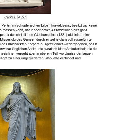
Caritas,
A597
r Perlen im schöpferischen Erbe Thorvaldsens, besitzt gar keine
he auffassen kann, dafür aber antike Assoziationen hier ganz
gestalt der christlichen Glaubenslehre (1821) eklektisch, im
sserfolg des Ganzen durch einzelne glanzvoll ausgeführte
r Bau des halbnackten Körpers ausgezeichnet wiedergegeben, passt
ise länglichen Antlitz; die plastisch klare Artikuliertheit, die die
zeichnet, vergeht aber in oberem Teil, wo Umriss der langen
Kopf zu einer ungegliederten Silhouette verbindet und