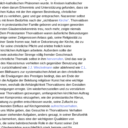
lich-katholischen Phänomen wurde. In Kreisen katholischer
ner eben darum Erkenntnis und Unterstützung gefunden, dass sie
en Kultus mit der ihm eigenen Bestrebung, christlicher
eit zu verleihen, ganz und gar entsprachen. Nazarener selbst
s mit ihrem Bedürfnis nach der „sichtbaren
Kirche“
. Thorvaldsen
er in protestantischer Familie geboren und erzogen geworden
ersten Glaubensbekenntnis treu, noch mehr, zeigte niemals
. Dem Protestanten Thorvaldsen waren äußerliche Bekundungen
inige seiner Zeitgenossen Anlass gab, seine Religiosität zu
ner Seele fromm war, hielt er Dekorierung der Kirche, die zu
 seine christliche Pflicht und erlebte freilich keine
kirchlichen Aufträgen arbeitete. Außerdem sollte der
sowie asketischer Strenge völlig fremder Geschmack
hristliche Thematik selbst in ihm
hervorrufen
. Und das war ja
er des Klassizismus verhielten sich gegenüber Benutzung der
er zurückhaltend wie
J.J. Winckelmann
oder ablehnend wie
C.L.
en Bildhauers zur systematischen Arbeit an den christlichen
rch die Erwägungen des Prestiges bedingt, das am Ende der
 die Aufgabe der Belebung religiöser Kunst hat eine wichtige
onnen, weshalb die Anhänglichkeit Thorvaldsens den Gestalten
uneigungen erregte. Um wiederherzustellen und zu verstärken
 war Thorvaldsen gezwungen, umfangreichen kirchlichen Auftrag
nen Kompromiss einzugehen, wie der protestantische Klerus,
tattung zu greifen entschlossen wurde, seine Zuflucht zu
nkenden Einfluss auf Kirchgemeinde
aufrechtzuerhalten
.
r uns Mühe geben, das Gesuchte in Thorvaldsens Verhalten
hauer stehenden Aufgaben, anders gesagt, in seiner Berufsethik
u bemerken, dass eine der wichtigsten Qualitäten von
o, die seine bahnbrechende Rolle in der Kunst seiner Zeit
r Glaubenslehre ausschließlich stark betonte und für