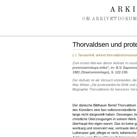
Spring navigation over
ARK
OM ARKIVET
DOKU
Thorvaldsen und prote
L.I. Taruashvili, arkivet.thorvaldsensmuse
Zum ersten Mal war dieser Aufsatz in russi
protestantskaya etika”, in: B.V. Sapunov
1981 (Staatseremitage), S. 122-130.
Der Aufsatz ist als Versuch entstanden, d
Max Weber „Die protestantische Ethik und 
Biographie Thorvaldsens für besseres Vers
Der dänische Bildhauer Bertel Thorvaldsen 
des Künstlers eine fast selbstverständliche
lange nicht dargestellt haben. Deswegen, 
christliche Überzeugungen in seinem Wer
überhaupt ihm eigen waren. Das ist keine 
wortkarg und reserviert war, vertraute de
Lutheraner galt, pflegte er nicht, lutherisch