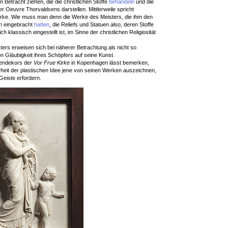
 Betracht ziehen, die die christlichen Stoffe
behandeln
und die
er Oeuvre Thorvaldsens darstellen. Mittlerweile spricht
ke. Wie muss man denn die Werke des Meisters, die ihm den
n eingebracht
hatten
, die Reliefs und Statuen also, deren Stoffe
ch klassisch eingestellt ist, im Sinne der christlichen Religiosität
ters erweisen sich bei näherer Betrachtung als nicht so
 Gläubigkeit ihres Schöpfers auf seine Kunst.
endekors der
Vor Frue Kirke
in Kopenhagen lässt bemerken,
arheit der plastischen Idee jene von seinen Werken auszeichnen,
Geiste erfordern.