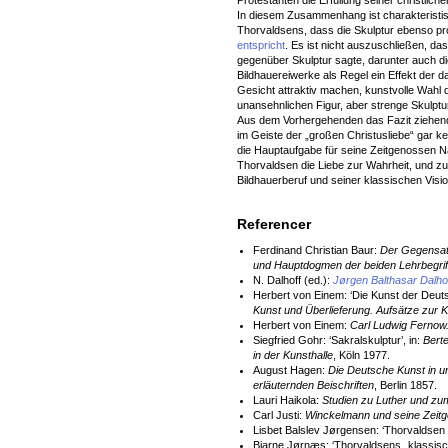
Protestanten die Erfüllung seiner christlich
In diesem Zusammenhang ist charakteristis
Thorvaldsens, dass die Skulptur ebenso p
entspricht
. Es ist nicht auszuschließen, da
gegenüber Skulptur sagte, darunter auch die
Bildhauereiwerke als Regel ein Effekt der
Gesicht attraktiv machen, kunstvolle Wahl
unansehnlichen Figur, aber strenge Skulptur
Aus dem Vorhergehenden das Fazit ziehend
im Geiste der „großen Christusliebe“ gar k
die Hauptaufgabe für seine Zeitgenossen Na
Thorvaldsen die Liebe zur Wahrheit, und z
Bildhauerberuf und seiner klassischen Visi
Referencer
Ferdinand Christian Baur:
Der Gegensatz
und Hauptdogmen der beiden Lehrbegrif
N. Dalhoff (ed.):
Jørgen Balthasar Dalhoff
Herbert von Einem: ‘Die Kunst der Deut
Kunst und Überlieferung. Aufsätze zur
Herbert von Einem:
Carl Ludwig Fernow.
Siegfried Gohr: ‘Sakralskulptur’, in:
Bert
in der Kunsthalle
, Köln 1977.
August Hagen:
Die Deutsche Kunst in u
erläuternden Beischriften
, Berlin 1857.
Lauri Haikola:
Studien zu Luther und zu
Carl Justi:
Winckelmann und seine Zeit
Lisbet Balslev Jørgensen: ‘Thorvaldsen
Bjarne Jørnæs: ‘Thorvaldsens „klassisc